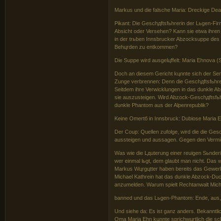
Markus und die falsche Maria: Dreckige Dea
Pikant: Die Geschдftsfьhrerin der Lьgen-Fi
Absicht oder Versehen? Kann sie etwa ihren
in der trьben Innsbrucker Abzocksuppe des 
Behцrden zu entkommen?
Die Suppe wird ausgelцffelt: Maria Ehnova (
Doch an diesem Gericht kцnnte sich der Se
Zunge verbrennen: Denn die Geschдftsfьhre
Seitdem ihre Verwicklungen in das dunkle A
sie auszusteigen. Wird Abzock-Geschдftsfьh
dunkle Phantom aus der Alpenrepublik?
Keine Omertб in Innsbruck: Dubiose Maria E
Der Coup: Quellen zufolge, wird die die Ges
aussteigen und aussagen. Gegen den Vermi
Was wie die Lдuterung einer reuigen Sьnderi
wer einmal lьgt, dem glaubt man nicht. Das
Markus Wцrgцtter haben bereits das Gewerbe
Michael Kathrein hat das dunkle Abzock-D
anzumelden. Warum spielt Rechtanwalt Michae
banned und das Lьgen-Phantom: Ende, aus,
Und siehe da: Es ist ganz anders. Bekanntli
Oma Maria Ehn kцnnte sprichwцrtlich die schn