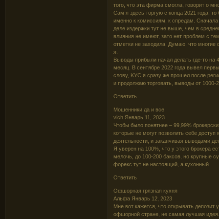
того, что эта фирма смогла, говорит о мн
Сам я здесь торгую с конца 2021 года, то
именно к комиссиям, к спредам. Сначала 
деле издержки тут не выше, чем в средне
влияния не имеют, зато нет проблем с тем
отметки не заходила. Думаю, что многие
я.
Выводы прибыли начал делать где-то на 
месяц. В сентябре 2022 года вывел перв
слову, KYC я сразу же прошел после регис
и продолжаю торговать, выводы от 1000-2
Ответить
Мошенники да и все
vich Январь 11, 2023
Чтобы было понятнее – 99,99% брокерски
которые не могут позволить себе доступ
деятельности, и заканчивая выводами ден
Я уверен на 100%, что у этого брокера е
мелочь, до 100-200 баксов, но крупные су
форекс тут не настоящий, а кухонный
Ответить
Офшорная грязная кухня
Альфа Январь 12, 2023
Мне вот кажется, что открывать депозит у
офшорной стране, не самая лучшая идея.