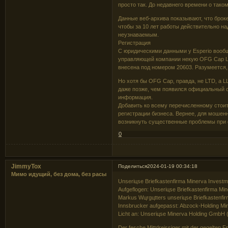
просто так. До недавнего времени о таком
Данные веб-архива показывают, что броке
чтобы за 10 лет работы действительно н
неузнаваемым.
Регистрация
С юридическими данными у Esperio вообщ
управляющей компании некую OFG Cap LT
внесена под номером 20603. Разумеется,
Но хотя бы OFG Cap, правда, не LTD, а L
даже позже, чем появился официальный с
информация.
Добавить ко всему перечисленному стоит
регистрации бизнеса. Вернее, для мошенни
возникнуть существенные проблемы при 
0
JimmyTox
Поделиться
2024-01-19 00:34:18
Мимо идущий, без дома, без расы
Unseriцse Briefkastenfirma Minerva Investm
Aufgeflogen: Unseriцse Briefkastenfirma M
Markus Wцrgцtters unseriцse Briefkastenfi
Innsbrucker aufgepasst: Abzock-Holding M
Licht an: Unseriцse Minerva Holding GmbH (I
Der fesche Mittdreissiger mit der gegelten F