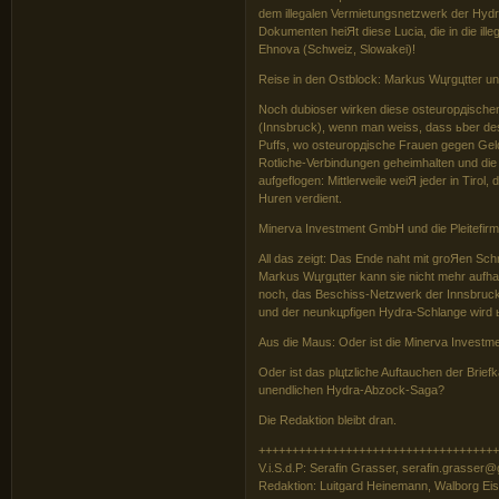
dem illegalen Vermietungsnetzwerk der Hydr
Dokumenten heiЯt diese Lucia, die in die ille
Ehnova (Schweiz, Slowakei)!
Reise in den Ostblock: Markus Wцrgцtter un
Noch dubioser wirken diese osteuropдisch
(Innsbruck), wenn man weiss, dass ьber d
Puffs, wo osteuropдische Frauen gegen Geld 
Rotliche-Verbindungen geheimhalten und die
aufgeflogen: Mittlerweile weiЯ jeder in Tiro
Huren verdient.
Minerva Investment GmbH und die Pleitefirm
All das zeigt: Das Ende naht mit groЯen Schr
Markus Wцrgцtter kann sie nicht mehr aufhal
noch, das Beschiss-Netzwerk der Innsbruck
und der neunkцpfigen Hydra-Schlange wird ь
Aus die Maus: Oder ist die Minerva Invest
Oder ist das plцtzliche Auftauchen der Bri
unendlichen Hydra-Abzock-Saga?
Die Redaktion bleibt dran.
+++++++++++++++++++++++++++++++++++
V.i.S.d.P: Serafin Grasser, serafin.grasser
Redaktion: Luitgard Heinemann, Walborg Eis