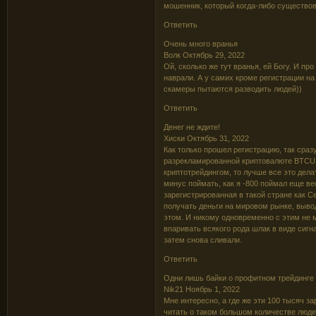
мошенник, который когда-либо существова
Ответить
Очень много вранья
Волк Октябрь 29, 2022
Ой, сколько же тут вранья, ей Богу. И пр
наврали. А у самих кроме регистрации на
скамеры пытаются разводить людей))
Ответить
Денег не ждите!
Хиски Октябрь 31, 2022
Как только прошел регистрацию, так сраз
разрекламированной криптовалюте BTCUSD
криптотрейдингом, то лучше все это дела
минус поймать, как я -800 поймал еще вес
зарегистрированная в такой стране как С
получать деньги на мировом рынке, вывод
этом. И никому одновременно с этим не м
впаривать всякого рода шлак в виде сигн
затем снова сливали.
Ответить
Одни лишь байки о профитном трейдинге
Nik21 Ноябрь 1, 2022
Мне интересно, а где же эти 100 тысяч з
читать о таком большом количестве людей