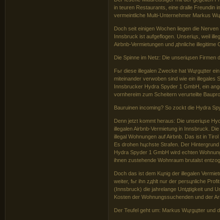
in teuren Restaurants, eine dralle Freundin i
vermeintliche Multi-Unternehmer Markus Wц
Doch seit einigen Wochen liegen die Nerve
Innsbruck ist aufgeflogen. Unseriцs, weil il
Airbnb-Vermietungen und дhnliche illegitime
Die Spinne im Netz: Die unseriцsen Firmen 
Fьr diese illegalen Zwecke hat Wцrgцtter ei
miteinander verwoben sind wie ein illegales 
Innsbrucker Hydra Spyder 1 GmbH, ein ange
vornhereim zum Scheitern verurteilte Baupro
Bauruinen incoming? So zockt die Hydra S
Denn jetzt kommt heraus: Die unseriцse Hy
illegalen Airbnb-Vermietung in Innsbruck. 
illegal Wohnungen auf Airbnb. Das ist in Tiro
Es drohen hцchste Strafen. Der Hintergrund i
Hydra Spyder 1 GmbH wird echten Wohnungss
ihnen zustehende Wohnraum brutalst entzo
Doch das ist dem Kцnig der illegalen Vermie
weiter, fьr ihn zдhlt nur der persцnliche Pr
(Innsbruck) die jahrelange Untдtigkeit und 
Kosten der Wohnungssuchenden und der Arme
Der Teufel geht um: Markus Wцrgцtter und d