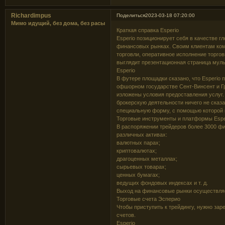
Richardimpus
Поделиться
2023-03-18 07:20:00
Мимо идущий, без дома, без расы
Краткая справка Esperio
Esperio позиционирует себя в качестве г
финансовых рынках. Своим клиентам ком
торговли, оперативное исполнение торгов
выглядит презентационная страница мульт
Esperio
В футере площадки сказано, что Esperio 
офшорном государстве Сент-Винсент и Гр
изложены условия предоставления услуг.
брокерскую деятельности ничего не сказ
специальную форму, с помощью которой 
Торговые инструменты и платформы Espe
В распоряжении трейдеров более 3000 ф
различных активах:
валютных парах;
криптовалютах;
драгоценных металлах;
сырьевых товарах;
ценных бумагах;
ведущих фондовых индексах и т. д.
Выход на финансовые рынки осуществляет
Торговые счета Эсперио
Чтобы приступить к трейдингу, нужно зар
счетов.
Esperio