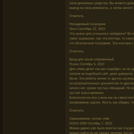
свои денежные средства. Вы можете думат
вывод на свои реквизиты, а затем ничего 
Ответить
Ненадежный посредник
Next Сентябрь 22, 2022
Что нужно для успешного трейдинга? Во-п
таких шарашках, как эта контора, то смы
это безопасный посредник. Эта контора к
Ответить
Бред для лохов откровенный
Психо Октябрь 5, 2022
Для слива денег как раз подойдет, но не 
попала на подобный сайт, даже доверила
были. Эти ребята ничем от других шулерс
ни разрешительных документов от других
ничего нет, кроме пустых обещаний. Но м
пустая трата времени.
Благополучно все слила как на самостоят
копирование сделок. Жесть как обидно, чт
Ответить
Заманивание, потом слив
KOKS-1999 Октябрь 7, 2022
Можно давно уже было внести сие «чудо» 
решил пойти по не такому легкому пусти, 