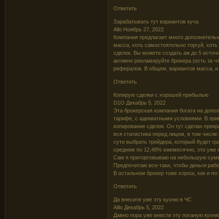
Ответить
Зарабатывать тут вариантов куча
Allo Ноябрь 27, 2022
Компания предлагает много дополнительн
масса, хоть самостоятельно торгуй, хоть
сделок. Вы можете создать аж до 5 источ
активно рекламируйте брокера (есть за 
рефералов. В общем, вариантов масса, и
Ответить
Копирую сделки с хорошей прибылью
D1O Декабрь 5, 2022
Эта брокерская компания богата на допо
тарифе, с адекватными условиями. В при
копирование сделок. Он тут сделан прек
вся статистика перед лицом, в том числе 
сути выбрать трейдера, который будет гр
среднем по 12,48% ежемесячно, это уже 
Сам я приторговываю на небольшую сумму
Предпочитаю все-таки, чтобы деньги рабо
В остальном брокер тоже хорош, как и по
Ответить
Да внесите уже эту кухню в ЧС
Alilo Декабрь 5, 2022
Давно пора уже внести эту поганую кухню