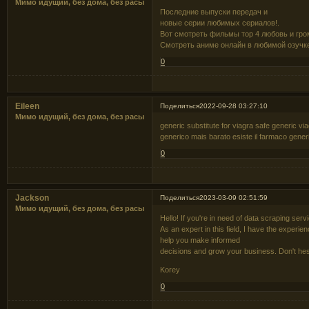
Мимо идущий, без дома, без расы
Последние выпуски передач и
новые серии любимых сериалов!.
Вот смотреть фильмы тор 4 любовь и гро
Смотреть аниме онлайн в любимой озучк
0
Eileen
Поделиться
2022-09-28 03:27:10
Мимо идущий, без дома, без расы
generic substitute for viagra safe generic vi
generico mais barato esiste il farmaco gener
0
Jackson
Поделиться
2023-03-09 02:51:59
Мимо идущий, без дома, без расы
Hello! If you're in need of data scraping serv
As an expert in this field, I have the experi
help you make informed
decisions and grow your business. Don't hesi
Korey
0