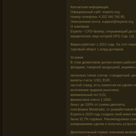
Контактная информация
Официальный сайт: esperio.org;
Номер телефона: 4 202 340 766 95;
Электронная почта: support@esperio.org.
О компании
Esperio – CFD-брокер, открывающий дост
юридическое лицо которой OFG Cap. Ltd
Фирма работает с 2012 года. За этот пер
торговый оборот 1 млрд долларов.
Условия
В этом дилинговом центре можно работа
фондами, товарной продукцией, акциями 
несколько типов счетов: стандартный, це
валюты счета: USD, EUR;
чистый спред, есть комиссия на сделки о
исполнение ордеров рыночное;
минимальный лот 0,01;
финансовое плечо 1:1000;
бонус до 100% от суммы депозита;
платформа Metatrader, от разработчиков 
Esperio в 2020 году создали свой инвес
была 32,7% годовых. Рекомендуемая сум
копированием сделок и получать услуги 
Дополнительный сервис компании включае