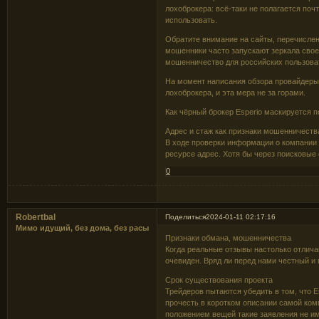
лохоброкера: всё-таки не полагается по
использовать.
Обратите внимание на сайты, перечислен
мошенники часто запускают зеркала своег
мошенничество для российских пользоват
На момент написания обзора провайдеры Р
лохоброкера, и эта мера не за горами.
Как чёрный брокер Esperio маскируется 
Адрес и стаж как признаки мошенничества
В ходе проверки информации о компании 
ресурсе адрес. Хотя бы через поисковые 
0
Robertbal
Поделиться
2024-01-11 02:17:16
Мимо идущий, без дома, без расы
Признаки обмана, мошенничества
Когда реальные отзывы настолько отлича
очевиден. Вряд ли перед нами честный и
Срок существования проекта
Трейдеров пытаются убедить в том, что E
прочесть в коротком описании самой ком
положением вещей такие заявления не им