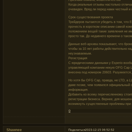
Когда реальные отзывы настолько отлича
очевиден. Вряд ли перед нами честный и
Срок существования проекта
Трейдеров пытаются убедить в том, что E
прочесть в коротком описании самой ком
положением вещей такие заявления не им
просто так. До недавнего времени о таком
Данные веб-архива показывают, что броке
чтобы за 10 лет работы действительно н
неузнаваемым.
Регистрация
С юридическими данными у Esperio вообщ
управляющей компании некую OFG Cap LT
внесена под номером 20603. Разумеется,
Но хотя бы OFG Cap, правда, не LTD, а L
даже позже, чем появился официальный с
информация.
Добавить ко всему перечисленному стоит
регистрации бизнеса. Вернее, для мошенни
возникнуть существенные проблемы при 
0
Shawnee
Поделиться
2023-12-15 06:52:52