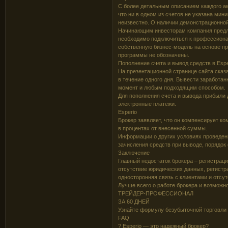
С более детальным описанием каждого ак
что ни в одном из счетов не указана мин
неизвестно. О наличии демонстрационной 
Начинающим инвесторам компания предлаг
необходимо подключиться к профессиона
собственную бизнес-модель на основе пр
программы не обозначены.
Пополнение счета и вывод средств в Espe
На презентационной странице сайта сказа
в течение одного дня. Вывести заработа
момент и любым подходящим способом.
Для пополнения счета и вывода прибыли 
электронные платежи.
Esperio
Брокер заявляет, что он компенсирует ко
в процентах от внесенной суммы.
Информации о других условиях проведен
зачисления средств при выводе, порядок с
Заключение
Главный недостаток брокера – регистрац
отсутствие юридических данных, регистр
односторонняя связь с клиентами и отсут
Лучше всего о работе брокера и возможно
ТРЕЙДЕР-ПРОФЕССИОНАЛ
ЗА 60 ДНЕЙ
Узнайте формулу безубыточной торговли
FAQ
? Esperio — это надежный брокер?