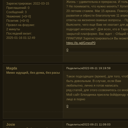
Жизнь – удивительна и прекрасна. И толь
Зарегистрирован
: 2022-03-15
? Не понимаете, что нужно менять? Хотит
Приглашений:
0
20-летним стажем. Маг 15 аркана. Помог
Сообщений:
3
развития и обрести благополучие 11 апре
Уважение:
[+0/-0]
ответы на жизненно важные вопросы. - П
Позитив:
[+0/-0]
Выясните, чего еще Вам не хватает для д
Провел на форуме:
2 минуты
подходит интенсив? -Для всех, кто в Тар
Последний визит:
закрытой платформе. Вас ждет : -Общий ч
2025-01-16 01:12:49
ПРАКТИКИ Зарегистрироваться Вы может
https://is.gd/GmeoP0
0
Magda
Поделиться
2022-06-11 19:19:59
Мимо идущий, без дома, без расы
Такое подходящее {время}, для того, чт
быть довольным. В случае, если Вам
любопытно, лично я готов написать
ряд статей, для этого созвонитесь со мно
Мой сайт Блондинка присела бойфренду 
лицо в порно
0
Josie
Поделиться
2022-06-21 11:09:03