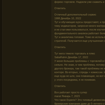
форекс-торговле. Надоели уже скамить и 
Ответить
Отличный дополнительный сервис
1988 Декабрь 10, 2022
Тут и обучающие курсы предоставят, и п
тему индикаторов, запросил много материа
и не стал ими пользоваться, после изуче
фундаментального анализа работает боле
Тут и аналитика топовая. Тоже ее исполь
стратегий. Получается еще улучшенная с
Ответить
Тут мега тяжело торговать в плюс
SabaRahm Декабрь 17, 2022
У меня большие проблемы с торговлей в E
сильно. Не знаю, в чем проблема, потому
другого брокера, там такой проблемы не 
конторе. Во-вторых, спреды + комиссии.
еще куда не шло, они плавающие, но вот 
у этого посредника, я не понимаю.
Ответить
Все работает просто супер
marat Январь 7, 2023
Что такое Esperio? Это топовый дилингов
брокерские компании даже до 5-летнего с