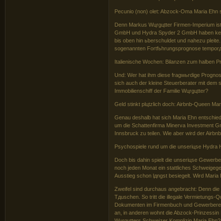
Pecunio (non) olet: Abzock-Oma Maria Ehn st
Denn Markus Wцrgцtter Firmen-Imperium ist
GmbH und Hydra Spyder 2 GmbH haben kein G
bis oben hin ьberschuldet und nahezu pleite
sogenannten Fortfьhrungsprognose temporд
Italienische Wochen: Bilanzen zum halben P
Und: Wer hat ihm diese fragwьrdige Prognose
sich auch der kleine Steuerberater mit dem
Immobilienschiff der Familie Wцrgцtter?
Geld stinkt plцtzlich doch: Airbnb-Queen Ma
Genau deshalb hat sich Maria Ehn entschied
um die Schattenfirma Minerva Investment 
Innsbruck zu teilen. Wie aber wird der Air
Psychospiele rund um die unseriцse Hydra 
Doch bis dahin spielt die unseriцse Gewerbe
noch jeden Monat ein stattliches Schweigeg
Ausstieg schon lдngst besiegelt. Wird Mari
Zweifel sind durchaus angebracht: Denn die
Tдuschen. So tritt die illegale Vermietungs
Dokumenten im Firmenbuch und Gewerberegist
an, in anderen wohnt die Abzock-Prinzessin 
Wцrgцtters Schweizer Komplizin Maria Ehn? Is