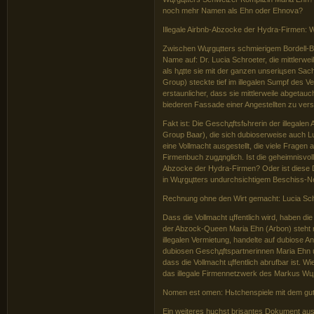
noch mehr Namen als Ehn oder Ehnova?
Illegale Airbnb-Abzocke der Hydra-Firmen: 
Zwischen Wцrgцtters schmierigem Bordell-Bus
Name auf: Dr. Lucia Schroeter, die mittlerwe
als hдtte sie mit der ganzen unseriцsen Sach
Group) steckte tief im illegalen Sumpf des
erstaunlicher, dass sie mittlerweile abgeta
biederen Fassade einer Angestellten zu ver
Fakt ist: Die Geschдftsfьhrerin der illegale
Group Baar), die sich dubioserweise auch L
eine Vollmacht ausgestellt, die viele Fragen a
Firmenbuch zugдnglich. Ist die geheimnisvol
Abzocke der Hydra-Firmen? Oder ist diese D
in Wцrgцtters undurchsichtigem Beschiss-
Rechnung ohne den Wirt gemacht: Lucia Sch
Dass die Vollmacht цffentlich wird, haben d
der Abzock-Queen Maria Ehn (Arbon) steht no
illegalen Vermietung, handelte auf dubiose A
dubiosen Geschдftspartnerinnen Maria Ehn u
dass die Vollmacht цffentlich abrufbar ist. W
das illegale Firmennetzwerk des Markus Wцr
Nomen est omen: Hьtchenspiele mit dem g
Ein weiteres hцchst brisantes Dokument aus