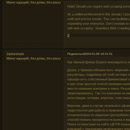
Мимо идущий, без дома, без расы
Hello! Should you require web scraping servic
As a skilled professional in this domain, I p
swift and precise results. This can facilitate
expanding your enterprise. Don't hesitate to
with web scraping.. Seamless Web Crawling
0
Jamestum
Поделиться
2024-01-09 19:31:01
Мимо идущий, без дома, без расы
Как чёрный брокер Esperio маскируется 
Далее, у брокера обязана быть лицензия
регуляторы: подробнее об этой системе 
офшоре есть собственный финансовый госр
и при этом простой способ проверки нал
ввести название компании в поиск. Резуль
лицензировались. Так что компания не и
регистрации, которая, впрочем, тоже ока
Впрочем, даже в случае легального офор
недостаточно для работы в правовом пол
исключительно по лицензии Центробанка Р
способствовать прозрачности рынка и ве
Поиск по реестрам на сайте ЦБ РФ показы
компаний с признаками нелегального про