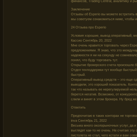
финансов, Trading Central, аналитику и
Заключение
Отзывы об Esperio вы можете встретить в
мы советуем ознакомиться ниже, чтобы и
24 Отзыва про Esperio
Условия хорошие, вывод оперативный, м
Касcио Сентябрь 20, 2022
Мне очень нравится торговать через Esp
предложениями. Я знаю, что это междунар
надежности я ни на секунду не сомневался
понял, что буду торговать тут.
Открытие брокерского счета произошло б
Отдел техподдержки тут вообще быстрый, 
быстрый.
Оперативный вывод средств – это еще од
выводили, это хороший показатель. Конто
так что называть ее нерегулируемой нель
берется негатив. Возможно, от конкурент
слили и винят в этом брокера. Ну бред же
Ответить
Предпочитаю в таких конторах не торгова
inva Сентябрь 21, 2022
Весьма много околорыночных услуг, да и 
выглядят как-то не очень. Не считаю эту
пистолета не стал, чего кстати и вам сов