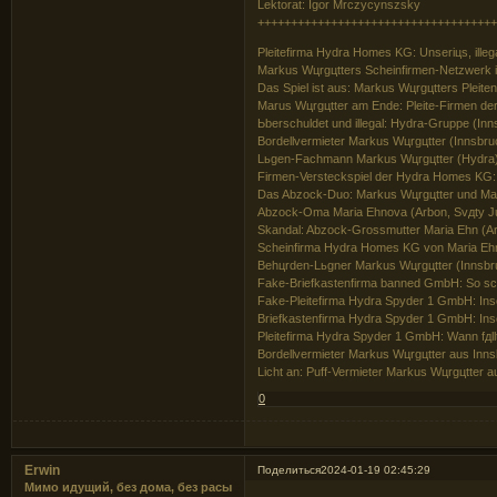
Lektorat: Igor Mrczycynszsky
+++++++++++++++++++++++++++++++++++
Pleitefirma Hydra Homes KG: Unseriцs, illeg
Markus Wцrgцtters Scheinfirmen-Netzwerk in
Das Spiel ist aus: Markus Wцrgцtters Pleite
Marus Wцrgцtter am Ende: Pleite-Firmen de
Ьberschuldet und illegal: Hydra-Gruppe (Inns
Bordellvermieter Markus Wцrgцtter (Innsbru
Lьgen-Fachmann Markus Wцrgцtter (Hydra): 
Firmen-Versteckspiel der Hydra Homes KG:
Das Abzock-Duo: Markus Wцrgцtter und Mar
Abzock-Oma Maria Ehnova (Arbon, Svдty Jur
Skandal: Abzock-Grossmutter Maria Ehn (Ar
Scheinfirma Hydra Homes KG von Maria Eh
Behцrden-Lьgner Markus Wцrgцtter (Innsbru
Fake-Briefkastenfirma banned GmbH: So schl
Fake-Pleitefirma Hydra Spyder 1 GmbH: Inso
Briefkastenfirma Hydra Spyder 1 GmbH: In
Pleitefirma Hydra Spyder 1 GmbH: Wann fдll
Bordellvermieter Markus Wцrgцtter aus Innsb
Licht an: Puff-Vermieter Markus Wцrgцtter au
0
Erwin
Поделиться
2024-01-19 02:45:29
Мимо идущий, без дома, без расы