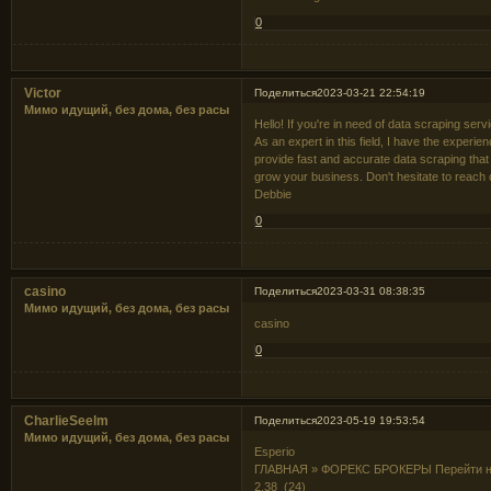
0
Victor
Поделиться
2023-03-21 22:54:19
Мимо идущий, без дома, без расы
Hello! If you're in need of data scraping serv
As an expert in this field, I have the experi
provide fast and accurate data scraping tha
grow your business. Don't hesitate to reach 
Debbie
0
casino
Поделиться
2023-03-31 08:38:35
Мимо идущий, без дома, без расы
casino
0
CharlieSeelm
Поделиться
2023-05-19 19:53:54
Мимо идущий, без дома, без расы
Esperio
ГЛАВНАЯ » ФОРЕКС БРОКЕРЫ Перейти на
2.38 (24)