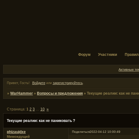
Форум
Участники
Правил
Активные т
Привет, Гость!
Войдите
или
зарегистрируйтесь
.
»
WarHammer
»
Вопросы и предложения
»
Текущие реалии: как не пан
Страница:
1
2
3
…
10
»
Текущие реалии: как не паниковать ?
phizaujdxe
Поделиться
2022-04-12 10:00:49
Мимоидущий