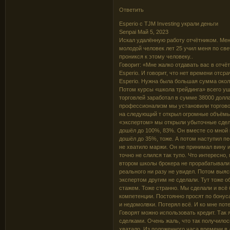
Ответить
Esperio c TJM Investing украли деньги
Senpai Май 5, 2023
Искал удалённую работу отчётником. Мен
молодой человек лет 25 учил меня по све
проникся к этому человеку..
Говорит: «Мне жалко отдавать вас в отчёт
Esperio. И говорит, что нет времени отс
Esperio. Нужна была большая сумма около
Потом курсы «школа трейдинга» всего уш
торговлей заработал в сумме 38000 долл
профессионализм мы установили торговог
на следующий т открыл огромные объёмы 
«экспертом» мы открыли убыточные сделк
дошёл до 100%, 83%. Он вместе со мной 
дошёл до 35%, тоже. А потом наступил пе
не хватило маржи. Он не принимал вину и
точно не слился так тупо. Что интересно
втором школы брокера не прорабатывали.
реального ни разу не увидел. Потом выя
экспертом другим не сделали. Тут тоже о
стажем. Тоже странно. Мы сделали и всё
компетенции. Постоянно просят по бонус
и недомолвки. Потерял всё. И ко мне пот
Говорят можно использовать кредит. Так я
сделками. Очень жаль, что так получилос
хватало. Из положенного часа времени в 