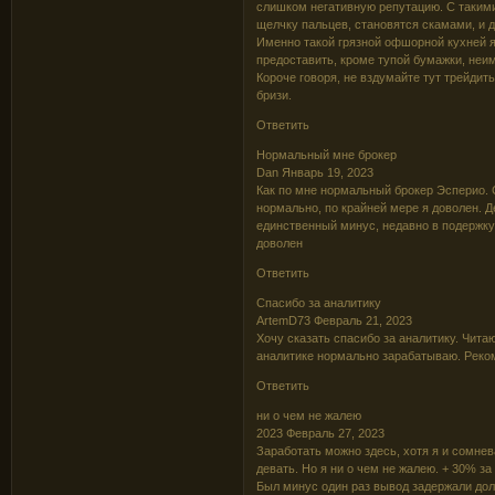
слишком негативную репутацию. С такими 
щелчку пальцев, становятся скамами, и 
Именно такой грязной офшорной кухней яв
предоставить, кроме тупой бумажки, неи
Короче говоря, не вздумайте тут трейдить
бризи.
Ответить
Нормальный мне брокер
Dan Январь 19, 2023
Как по мне нормальный брокер Эсперио. С
нормально, по крайней мере я доволен. Д
единственный минус, недавно в подержку 
доволен
Ответить
Спасибо за аналитику
ArtemD73 Февраль 21, 2023
Хочу сказать спасибо за аналитику. Чита
аналитике нормально зарабатываю. Реко
Ответить
ни о чем не жалею
2023 Февраль 27, 2023
Заработать можно здесь, хотя я и сомнев
девать. Но я ни о чем не жалею. + 30% за
Был минус один раз вывод задержали дол