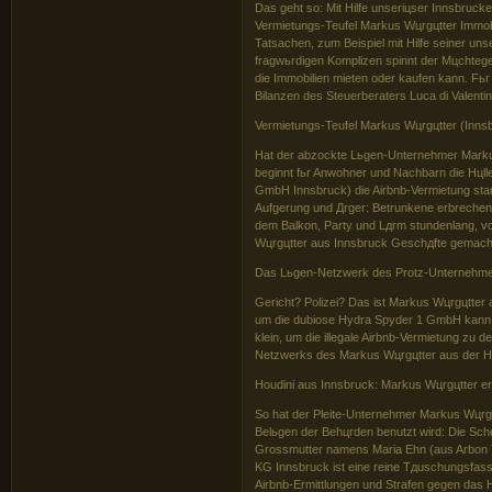
Das geht so: Mit Hilfe unseriцser Innsbruck
Vermietungs-Teufel Markus Wцrgцtter Immobili
Tatsachen, zum Beispiel mit Hilfe seiner un
fragwьrdigen Komplizen spinnt der Mцchteg
die Immobilien mieten oder kaufen kann. Fьr
Bilanzen des Steuerberaters Luca di Valentin
Vermietungs-Teufel Markus Wцrgцtter (Innsb
Hat der abzockte Lьgen-Unternehmer Markus 
beginnt fьr Anwohner und Nachbarn die Hцl
GmbH Innsbruck) die Airbnb-Vermietung sta
Aufgerung und Дrger: Betrunkene erbrechen
dem Balkon, Party und Lдrm stundenlang, vo
Wцrgцtter aus Innsbruck Geschдfte gemach
Das Lьgen-Netzwerk des Protz-Unternehme
Gericht? Polizei? Das ist Markus Wцrgцtter
um die dubiose Hydra Spyder 1 GmbH kann M
klein, um die illegale Airbnb-Vermietung zu 
Netzwerks des Markus Wцrgцtter aus der H
Houdini aus Innsbruck: Markus Wцrgцtter er
So hat der Pleite-Unternehmer Markus Wцrgц
Belьgen der Behцrden benutzt wird: Die Sch
Grossmutter namens Maria Ehn (aus Arbon T
KG Innsbruck ist eine reine Tдuschungsfas
Airbnb-Ermittlungen und Strafen gegen das