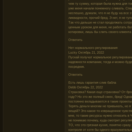
чем ту сумму, которая была нужна для то
уже меня начали понемногу сливать. Спер
неспешно, думали, что я не буду на все 
ликвидности, прочий бред. Э нет, я не туп
Так что дальше не стал продолжать сотру
ценным уроком для меня, не работать б
котировки, лишь бы слить своего клиента 
Ответить
Нет нормального регулирования
Lucky Октябрь 21, 2022
Пускай получат нормальное регулирован
надежности компании, тогда и можно буде
посредник.
Ответить
Есть лишь гарантия слив бабла
Debb Октябрь 22, 2022
Страховка? Какая еще страховка? От брок
году? Но это же полный смех, бред! Одна
постоянно вкладываются в такие проекты
Терять деньги многим не привыкать, но я 
вещей? Это какое-то извращенное чувство
мне, то такие ресурсы нужно относить в 
не понимаю почему, куда смотрит регулят
ТО, что это грязная кухня, понятно сразу
контроля от хотя бы одного вразумительн