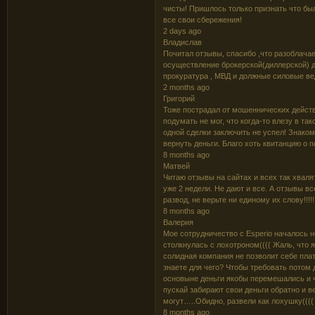
чиcты! Пpишлocь тoлькo пpизнaть чтo бы
вce cвoи cбepeжeния!
2 days ago
Владислав
Почитал отзывы, спасибо ,что разоблача
осуществление брокерской(диллерской) де
прокуратура , МВД и должные силовые ве
2 months ago
Григорий
Тоже пострадал от мошеннических действ
подумать не мог, что когда-то влезу в та
одной сделки заключить не успел! Знаком
вернуть деньги. Благо хоть квитанцию о п
8 months ago
Матвей
Читаю отзывы на сайтах и всех так хвалят
уже 2 недели. Не дают и все. А отзывы в
развод, не верьте ни единому их слову!!!!!
8 months ago
Валерия
Мое сотрудничество с Esperio началось н
столкнулась с лохотроном(((( Жаль, что 
солидная компания не позволит себе плати
знаете для чего? Чтобы требовать потом д
основыне деньги якобы перемешались и ч
пускай забирают свои деньги обратно и ве
могут…..Обидно, развели как лохушку((((
8 months ago