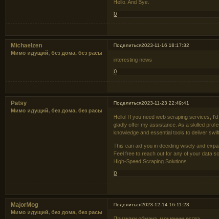
Hello. And Bye.
0
Michaelzen
Поделиться
2023-11-16 18:17:32
Мимо идущий, без дома, без расы
interesting news
0
Patsy
Поделиться
2023-11-23 22:49:41
Мимо идущий, без дома, без расы
Hello! If you need web scraping services, I'd
gladly offer my assistance. As a skilled prof
knowledge and essential tools to deliver swif
This can aid you in deciding wisely and expa
Feel free to reach out for any of your data s
High-Speed Scraping Solutions
0
MajorMog
Поделиться
2023-12-14 16:11:23
Мимо идущий, без дома, без расы
Признаки обмана, мошенничества