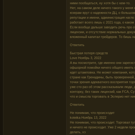
ними пообщаться, ну хотя бы с кем-то.
Нет, на самом деле ничего такого у меня
юзерам врут о надежности ДЦ, о большом 
репутации и имени, администрация нагло
работает всего лишь с 2021 года, о како
Если вообще дальше заводить речь про о
лицензии, и отсутствие нормальных док
вложенный капитал трейдеров. То бишь ни
Ответить
Быстрая потеря средств
Love Ноябрь 3, 2022
А вы посмотрите, где именно они зарегис
офшорной помойки ничего общего иметь н
идет штамповка. Не может компания, кот
стране как Гренадины, быть проверенной,
точки зрения адекватного восприятия тор
уже сто раз об этом рассказывали люди,
конторку, без таких лицензий, как FCA, C
что и смысла торговать в Эсперио нет ни
Ответить
Не понимаю, что происходит
koteika Ноябрь 13, 2022
Не понимаю, что происходит. Торговал т
и ничего не происходит. Уже 2 недели прош
делать, хз