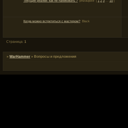
Текущие реалии: как не паниковать ?
phizaujdxe
[
1
2
3
…
10
]
Когда можно встретиться с мастером?
Black
Страница:
1
»
WarHammer
»
Вопросы и предложения