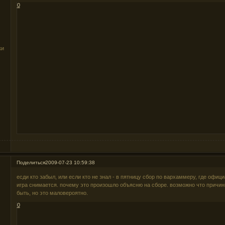
0
ки
Поделиться
2009-07-23 10:59:38
есди кто забыл, или если кто не знал - в пятницу сбор по вархаммеру, где офиц
игра снимается. почему это произошло объясню на сборе. возможно что причин
быть, но это маловероятно.
0