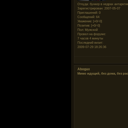
Откуда:
бункер в недрах антаркти
Зарегистрирован
: 2007-05-07
Приглашений:
0
Сообщений:
64
Уважение:
[+0/-0]
Позитив:
[+0/-0]
Пол:
Мужской
Провел на форуме:
7 часов 4 минуты
Последний визит:
2009-07-29 18:26:36
Abogax
Мимо идущий, без дома, без ра