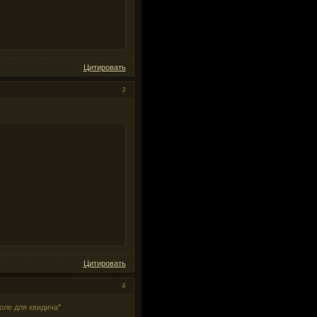
Цитировать
3
Цитировать
4
поле для квидича"