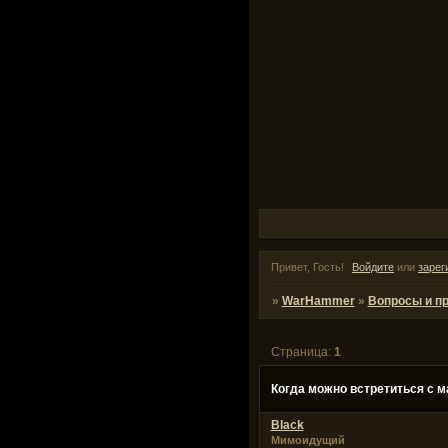
Привет, Гость!
Войдите
или
зарег
»
WarHammer
»
Вопросы и п
Страница:
1
Когда можно встретиться с 
Black
Мимоидущий