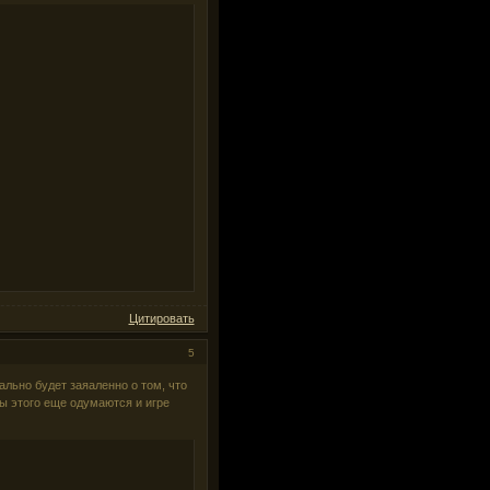
Цитировать
5
иально будет заяаленно о том, что
ы этого еще одумаются и игре