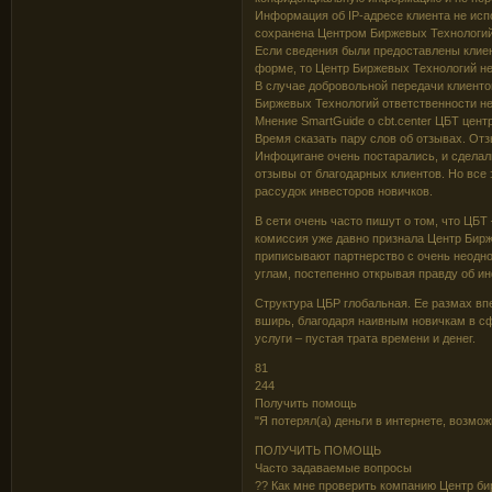
Информация об IP-адресе клиента не исп
сохранена Центром Биржевых Технологий
Если сведения были предоставлены клие
форме, то Центр Биржевых Технологий не 
В случае добровольной передачи клиенто
Биржевых Технологий ответственности не
Мнение SmartGuide о cbt.center ЦБТ центр
Время сказать пару слов об отзывах. Отзы
Инфоцигане очень постарались, и сделал
отзывы от благодарных клиентов. Но все 
рассудок инвесторов новичков.
В сети очень часто пишут о том, что ЦБ
комиссия уже давно признала Центр Бир
приписывают партнерство с очень неодно
углам, постепенно открывая правду об инф
Структура ЦБР глобальная. Ее размах впе
вширь, благодаря наивным новичкам в сф
услуги – пустая трата времени и денег.
81
244
Получить помощь
"Я потерял(а) деньги в интернете, возмож
ПОЛУЧИТЬ ПОМОЩЬ
Часто задаваемые вопросы
?? Как мне проверить компанию Центр би