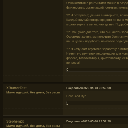
Ознакомится с рейтингами можно в раздел
финансовых организаций, сетевых компан
?? Я потерял(а) деньги в интернете, воз
Каждый случай потери средств по вине м
можно вернуть легко, иногда нет. Подроб
?? Что нужно для того, что бы начать зар
Оформив заявку, вы получите бесплатну
ваши цели и подобрать наиболее подходя
?? Я хочу сам обучится заработку в интер
Начните с изучения информации для нов
форекс, тотализаторы, криптовалюту, сет
вопросы!
0
XRumerTest
Поделиться
2023-05-18 08:53:08
Мимо идущий, без дома, без расы
Hello. And Bye.
0
StephenZit
Поделиться
2023-05-20 22:57:38
Мимо идущий, без дома, без расы