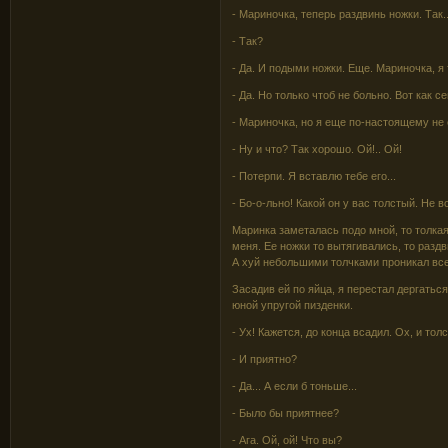
- Мариночка, теперь раздвинь ножки. Так..
- Так?
- Да. И подыми ножки. Еще. Мариночка, я
- Да. Но только чтоб не больно. Вот как с
- Мариночка, но я еще по-настоящему не 
- Ну и что? Так хорошо. Ой!.. Ой!
- Потерпи. Я вставлю тебе его...
- Бо-о-льно! Какой он у вас толстый. Не во
Маринка заметалась подо мной, то толка
меня. Ее ножки то вытягивались, то разд
А хуй небольшими толчками проникал все 
Засадив ей по яйца, я перестал дергат
юной упругой пизденки.
- Ух! Кажется, до конца всадил. Ох, и тол
- И приятно?
- Да... А если б тоньше...
- Было бы приятнее?
- Ага. Ой, ой! Что вы?