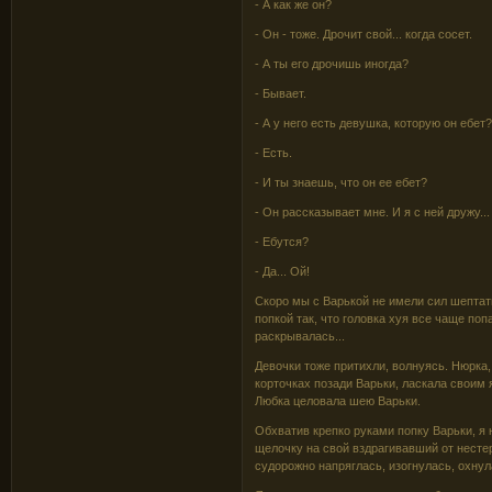
- А как же он?
- Он - тоже. Дрочит свой... когда сосет.
- А ты его дрочишь иногда?
- Бывает.
- А у него есть девушка, которую он ебет
- Есть.
- И ты знаешь, что он ее ебет?
- Он рассказывает мне. И я с ней дружу... И
- Ебутся?
- Да... Ой!
Скоро мы с Варькой не имели сил шептат
попкой так, что головка хуя все чаще по
раскрывалась...
Девочки тоже притихли, волнуясь. Нюрка,
корточках позади Варьки, ласкала своим
Любка целовала шею Варьки.
Обхватив крепко руками попку Варьки, я
щелочку на свой вздрагивавший от нестер
судорожно напряглась, изогнулась, охнула