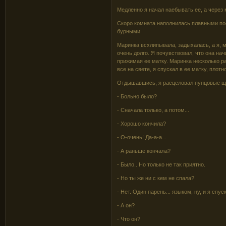
Медленно я начал наебывать ее, а через м
Скоро комната наполнилась плавными по
бурными.
Маринка всхлипывала, задыхалась, а я, м
очень долго. Я почувствовал, что она на
прижимая ее матку. Маринка несколько ра
все на свете, я спускал в ее матку, плотн
Отдышавшись, я расцеловал пунцовые ще
- Больно было?
- Сначала только, а потом...
- Хорошо кончила?
- О-очень! Да-а-а...
- А раньше кончала?
- Было.. Но только не так приятно.
- Но ты же ни с кем не спала?
- Нет. Один парень... языком, ну, и я спус
- А он?
- Что он?