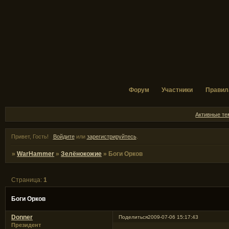
Форум
Участники
Правил
Активные т
Привет, Гость!
Войдите
или
зарегистрируйтесь
.
»
WarHammer
»
Зелёнокожие
»
Боги Орков
Страница:
1
Боги Орков
Donner
Поделиться
2009-07-06 15:17:43
Президент