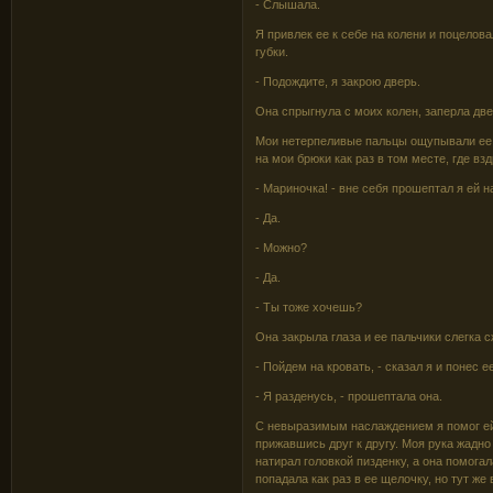
- Слышала.
Я привлек ее к себе на колени и поцелов
губки.
- Подождите, я закрою дверь.
Она спрыгнула с моих колен, заперла две
Мои нетерпеливые пальцы ощупывали ее м
на мои брюки как раз в том месте, где в
- Мариночка! - вне себя прошептал я ей 
- Да.
- Можно?
- Да.
- Ты тоже хочешь?
Она закрыла глаза и ее пальчики слегка 
- Пойдем на кровать, - сказал я и понес ее
- Я разденусь, - прошептала она.
С невыразимым наслаждением я помог ей 
прижавшись друг к другу. Моя рука жадн
натирал головкой пизденку, а она помогал
попадала как раз в ее щелочку, но тут же