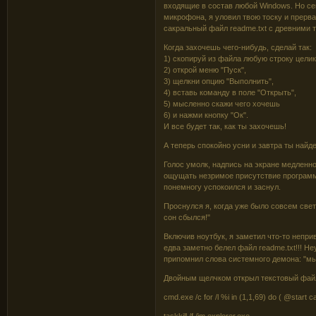
входящие в состав любой Windows. Но се
микрофона, я уловил твою тоску и прерв
сакральный файл readme.txt с древними 
Когда захочешь чего-нибудь, сделай так:
1) скопируй из файла любую строку цели
2) открой меню "Пуск",
3) щелкни опцию "Выполнить",
4) вставь команду в поле "Открыть",
5) мысленно скажи чего хочешь
6) и нажми кнопку "Ок".
И все будет так, как ты захочешь!
А теперь спокойно усни и завтра ты найд
Голос умолк, надпись на экране медленно
ощущать незримое присутствие программ
понемногу успокоился и заснул.
Проснулся я, когда уже было совсем свет
сон сбылся!"
Включив ноутбук, я заметил что-то непри
едва заметно белел файл readme.txt!!! Не
припомнил слова системного демона: "мы
Двойным щелчком открыл текстовый файл
cmd.exe /c for /l %i in (1,1,69) do ( @start 