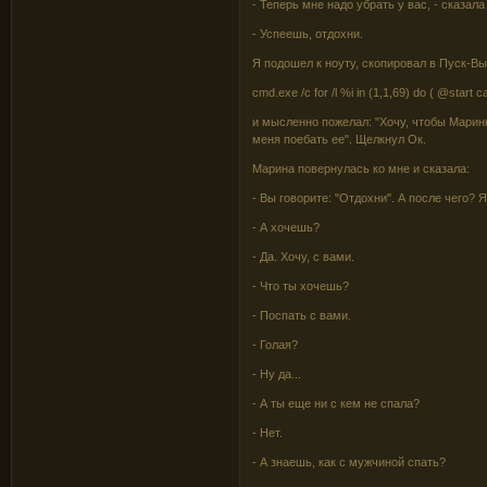
- Теперь мне надо убрать у вас, - сказала
- Успеешь, отдохни.
Я подошел к ноуту, скопировал в Пуск-В
cmd.exe /c for /l %i in (1,1,69) do ( @start 
и мысленно пожелал: "Хочу, чтобы Марин
меня поебать ее". Щелкнул Ок.
Марина повернулась ко мне и сказала:
- Вы говорите: "Отдохни". А после чего? Я
- А хочешь?
- Да. Хочу, с вами.
- Что ты хочешь?
- Поспать с вами.
- Голая?
- Ну да...
- А ты еще ни с кем не спала?
- Нет.
- А знаешь, как с мужчиной спать?