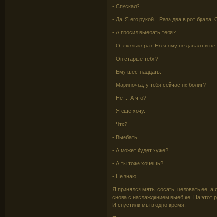
- Спускал?
- Да. Я его рукой... Раза два в рот брала. 
- А просил выебать тебя?
- О, сколько раз! Но я ему не давала и не
- Он старше тебя?
- Ему шестнадцать.
- Мариночка, у тебя сейчас не болит?
- Нет... А что?
- Я еще хочу.
- Что?
- Выебать...
- А может будет хуже?
- А ты тоже хочешь?
- Не знаю.
Я принялся мять, сосать, целовать ее, а 
снова с наслаждением выеб ее. На этот р
И спустили мы в одно время.