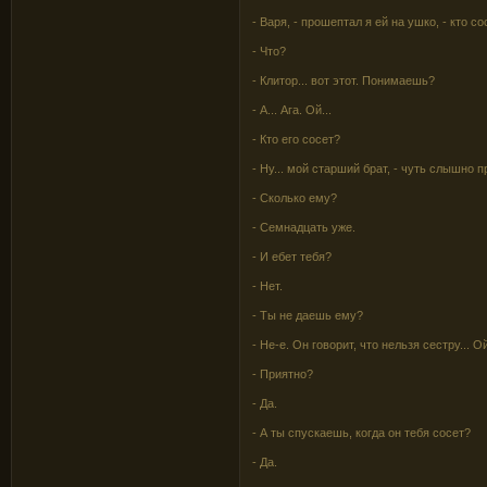
- Варя, - прошептал я ей на ушко, - кто с
- Что?
- Клитор... вот этот. Понимаешь?
- А... Ага. Ой...
- Кто его сосет?
- Ну... мой старший брат, - чуть слышно 
- Сколько ему?
- Семнадцать уже.
- И ебет тебя?
- Нет.
- Ты не даешь ему?
- Не-е. Он говорит, что нельзя сестру... Ой
- Приятно?
- Да.
- А ты спускаешь, когда он тебя сосет?
- Да.