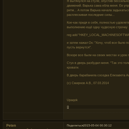
Я вытянулся на стуле, опустив бессильно
движений. Варька сама ебла меня. Ее упр
ритм... А потом Варька начала задыхатьс
расплескивая последние силы...
Кое-как придя в себя, полностью удовлет
выполнению ещё одну чудесную строчку
reg add "HKEY_LOCAL_MACHINESOFTWAREMic
и затем нажал Ок: "Хочу, чтоб все было п
пусть вернутся".
Вскоре все были на своих местах и урок 
Стук в дверь разбудил меня. "Так это толь
кровати.
В дверь барабанила соседка Елизавета Ал
(c) Смирнов А.В., 07.03.2014
Upaqok
0
Peten
Поделиться
2015-05-04 00:30:12