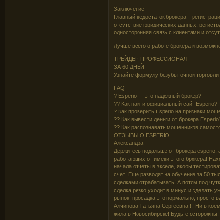
Заключение
Главный недостаток брокера – регистрац
отсутствие юридических данных, регистр
односторонняя связь с клиентами и отсут
Лучше всего о работе брокера и возможно
ТРЕЙДЕР-ПРОФЕССИОНАЛ
ЗА 60 ДНЕЙ
Узнайте формулу безубыточной торговли
FAQ
? Esperio — это надежный брокер?
?? Как найти официальный сайт Esperio?
? Как проверить Esperio на признаки мо
?? Как вывести деньги от брокера Esperio
?? Как распознавать мошенников самост
OТЗЫВЫ О ESPERIO
Александра
Держитесь подальше от брокера esperio, 
работающих от имени этого брокера! Нах
начала отчеты в экселе, якобы тестирова
счет! Еще разводят на обучение за 50 ты
сделками отрабатывать! А потом под чут
сделка резко уходит в минус и сделать уж
рынок, просадка это нормально, просто 
Алчинова Татьяна Сергеевна !!! Ни в кое
жила в Новосибирске! Будьте осторожны!