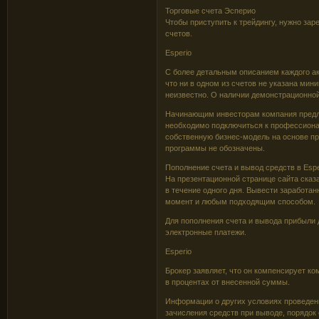
Торговые счета Эсперио
Чтобы приступить к трейдингу, нужно зар
счетов.
Esperio
С более детальным описанием каждого ак
что ни в одном из счетов не указана мин
неизвестно. О наличии демонстрационной 
Начинающим инвесторам компания предлаг
необходимо подключиться к профессиона
собственную бизнес-модель на основе пр
программы не обозначены.
Пополнение счета и вывод средств в Espe
На презентационной странице сайта сказа
в течение одного дня. Вывести заработа
момент и любым подходящим способом.
Для пополнения счета и вывода прибыли 
электронные платежи.
Esperio
Брокер заявляет, что он компенсирует ко
в процентах от внесенной суммы.
Информации о других условиях проведен
зачисления средств при выводе, порядок с