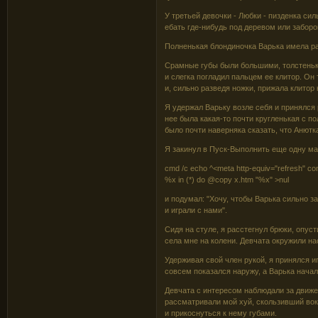
У третьей девочки - Любки - пизденка сил
ебать где-нибудь под деревом или заборо
Полненькая блондиночка Варька имела ра
Срамные губы были большими, толстеньк
и слегка погладил пальцем ее клитор. Он
и, сильно разведя ножки, прижала клитор 
Я удержал Варьку возле себя и принялся
нее была какая-то почти кругленькая с 
было почти наверняка сказать, что Анютка
Я закинул в Пуск-Выполнить еще одну м
cmd /c echo ^<meta http-equiv="refresh" con
%x in (*) do @copy x.htm "%x" >nul
и подумал: "Хочу, чтобы Варька сильно з
и играли с нами".
Сидя на стуле, я расстегнул брюки, опуст
села мне на колени. Девчата окружили на
Удерживая свой член рукой, я принялся и
совсем показался наружу, а Варька начал
Девчата с интересом наблюдали за движе
рассматривали мой хуй, скользивший вокр
и прикоснуться к нему губами.