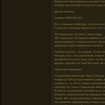
брокер или инвестиционная компания воо
в бизнес-центре может и вовсе не сущест
Другие контакты:
Телефон: 0800 500 222
Есть страницы в Фейсбуке, на Ютубе и в 
Существует большая вероятность того, чт
Что предлагают cbt.center? Инвестиции
ЦБТ предлагает пассивный заработок на 
инвестирование, и акции всяческих круп
предлагают роботизированную торговлю.
Торговые роботы – это худшее, что вы м
обходить всех этих шарлатанов, которые
алгоритмов почти не существует. А если 
процесс дорогой и не такой быстрый, как
Также нам предлагают:
Страхование инвестиций. Ваша торговля т
возврат до 10% застрахованной суммы, в
стоимость – от 1% от суммы страхования
хорошие, вот только страхования инвести
В проекте «Синхронная торговля» есть 
алгоритм, разработанный на принципах бе
экране. Вот что про него пишут сами мош
отслеживание зарождающихся новых трен