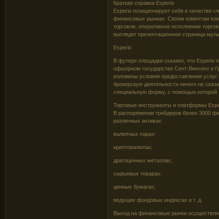
Краткая справка Esperio
Esperio позиционирует себя в качестве г
финансовых рынках. Своим клиентам ком
торговли, оперативное исполнение торгов
выглядит презентационная страница мульт
Esperio
В футере площадки сказано, что Esperio 
офшорном государстве Сент-Винсент и Гр
изложены условия предоставления услуг.
брокерскую деятельности ничего не сказ
специальную форму, с помощью которой 
Торговые инструменты и платформы Espe
В распоряжении трейдеров более 3000 ф
различных активах:
валютных парах;
криптовалютах;
драгоценных металлах;
сырьевых товарах;
ценных бумагах;
ведущих фондовых индексах и т. д.
Выход на финансовые рынки осуществляет