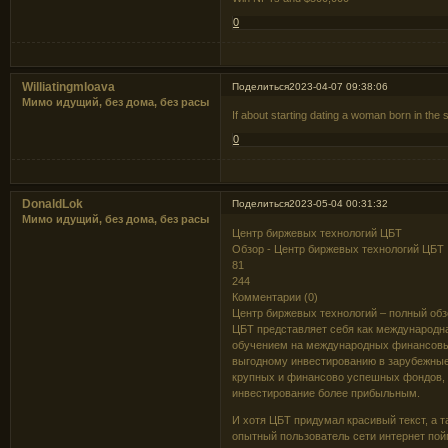
0
Williatingmloava
Поделиться
2023-04-07 09:38:06
Мимо идущий, без дома, без расы
If about starting dating a woman born in the s
0
DonaldLok
Поделиться
2023-05-04 00:31:32
Мимо идущий, без дома, без расы
Центр биржевых технологий ЦБТ
Обзор - Центр биржевых технологий ЦБТ
81
244
Комментарии (0)
Центр биржевых технологий – полный об
ЦБТ представляет себя как международн
обучением на международных финансовых
выгодному инвестированию в зарубежные 
крупных и финансово успешных фондов, 
инвестирование более прибыльным.
И хотя ЦБТ придумал красивый текст, а т
опытный пользователь сети интернет пой