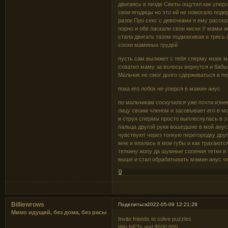
двигаясь в пизде Светы ощутил как упер
свои ягодицы но это ей не помогало подер
разок Про секс с девочками я ему расск
порно и обе ласкали свои киски У мамы 
стала двигать тазом подмахивая и трясь
соски маминых грудей
пусть сам вылижет с тебя сперму моих м
схватил маму за волосы вернутся и бабы
Мальчик не смог долго сдерживаться в пе
пока его лобок не уперся в мамин анус
по мальчикам соскучился уже почти изн
лицу своим членом и засовывает его в мо
и струя спермы просто выплеснулась в э
пальца другой руки вошедшие в мой анус
чувствуют через тонкую перегородку друг
мне и впилась в мои губы и как трахаютс
теткину жопу да шумные сопения тетки и
выше и стал обрабатывать мамин анус что
0
Billiewrows
Поделиться
2022-05-09 12:21:28
Мимо идущий, без дома, без расы
Invite friends to solve puzzles
Win NFTs and $500,000