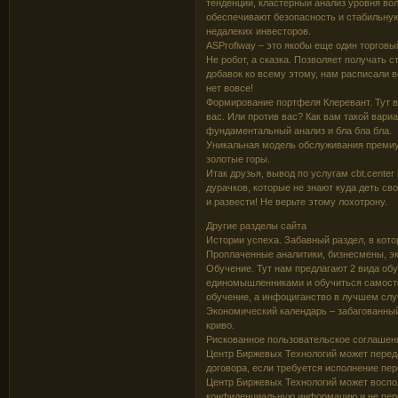
тенденций, кластерный анализ уровня во
обеспечивают безопасность и стабильную 
недалеких инвесторов.
ASProfiway – это якобы еще один торгов
Не робот, а сказка. Позволяет получать с
добавок ко всему этому, нам расписали 
нет вовсе!
Формирование портфеля Клеревант. Тут 
вас. Или против вас? Как вам такой вари
фундаментальный анализ и бла бла бла.
Уникальная модель обслуживания премиу
золотые горы.
Итак друзья, вывод по услугам cbt.center
дурачков, которые не знают куда деть сво
и развести! Не верьте этому лохотрону.
Другие разделы сайта
Истории успеха. Забавный раздел, в ко
Проплаченные аналитики, бизнесмены, эк
Обучение. Тут нам предлагают 2 вида обу
единомышленниками и обучиться самосто
обучение, а инфоциганство в лучшем слу
Экономический календарь – забагованный 
криво.
Рискованное пользовательское соглашени
Центр Биржевых Технологий может перед
договора, если требуется исполнение пе
Центр Биржевых Технологий может воспол
конфиденциальную информацию и не пер