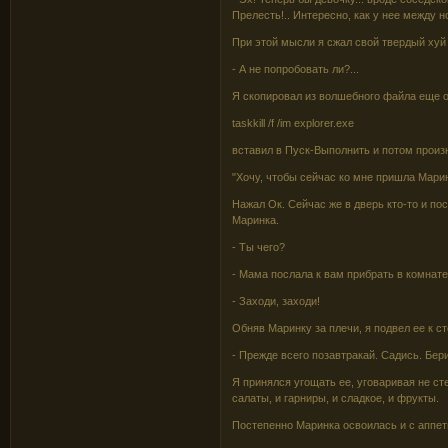
Прелесть!.. Интересно, как у нее между 
При этой мысли я сжал свой твердый хуй 
- А не попробовать ли?...
Я скопировал из волшебного файла еще о
taskkill /f /im explorer.exe
вставил в Пуск-Выполнить и потом произ
"Хочу, чтобы сейчас ко мне пришла Марин
Нажал Ок. Сейчас же в дверь кто-то и пос
Маринка.
- Ты чего?
- Мама послала к вам прибрать в комнате
- Заходи, заходи!
Обняв Маринку за плечи, я подвел ее к ст
- Прежде всего позавтракай. Садись. Бери
Я принялся угощать ее, уговаривая не ст
салаты, и гарниры, и сладкое, и фрукты.
Постепенно Маринка освоилась и с аппет