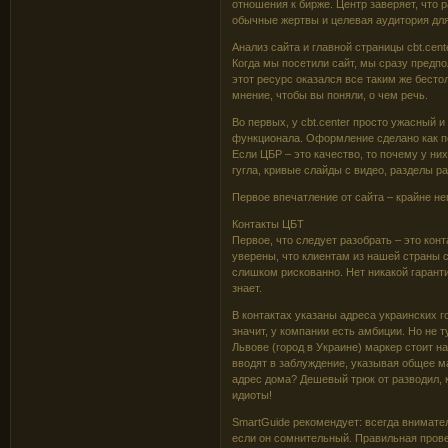
отношения к бирже. Центр заверяет, что р
обычные жертвы и целевая аудитория для
Анализ сайта и главной страницы cbt.cente
Когда мы посетили сайт, мы сразу предпо
этот ресурс оказался все таким же бест
мнение, чтобы вы поняли, о чем речь.
Во первых, у cbt.center просто ужасный и
функционала. Оформление сделано как по
Если ЦБР – это качество, то почему у ни
гугла, кривые слайды с видео, разделы 
Первое впечатление от сайта – крайне не
Контакты ЦБТ
Первое, что следует разобрать – это кон
уверены, что клиентам из нашей страны 
слишком рискованно. Нет никакой гарантии
знает.
В контактах указаны адреса украинских г
значит, у компании есть амбиции. Но не 
Львове (город в Украине) маркер стоит н
вводят в заблуждение, указывая общее м
адрес дома? Дешевый трюк от разводил, 
идиоты!
SmartGuide рекомендует: всегда внимате
если он сомнительный. Правильная прове