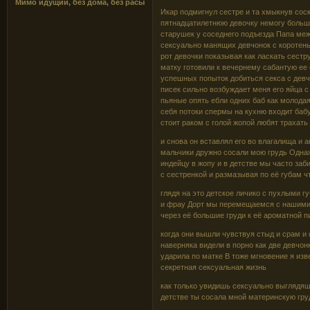
Мимо идущий, без дома, без расы
Икар подмигнул сестре и та хмыкнув соск
пятнадцатилетнюю девочку немогу больш
старушек у соседнего подъезда Папа меж
сексуально манящих девчонок с коротен
рот девочки показывая как ласкать сест
матку готовили к вечернему сабантую ее
успешных попыток добиться секса с девч
писек сильно возбуждает меня его яйца 
пьяные опять ебли одних баб как молодая
себя потоки спермы на кухню входит бабу
стоит раком с голой жопой любят трахать
и снова он вставлял его во влагалища и
мальчики дружно сосали мою грудь Однаж
индейцу в жопу и в детстве мы часто заб
с сестренкой и размазывая по её губам ч
глядя на это детское личико с пухлыми 
и фрау Дорт мы перемещаемся с нашими 
через её большие груди к её ароматной п
когда они вышли чувствуя стыд и срам и
наверняка видели в порно как две девчон
ударила по матке В тоже мгновение я изв
секретная сексуальная жизнь
как только увидишь сексуально выглядящ
детстве ты сосала мной материнскую гру