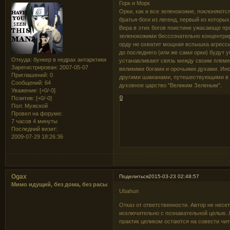
Горк и Морк
Орки, как и все зеленокожие, поклоняютс
братья-боги из легенд, первый из которых
Вера в этих богов поистине ужасающе п
зеленокожими бессознательно концентриру
орду не охватит мощная вспышка агресси
до последнего (или же сами орки) будут 
Откуда:
бункер в недрах антарктики
устанавливают связь между своим племен
Зарегистрирован
: 2007-05-07
великими богами и орочьими духами. Ино
Приглашений:
0
другими шаманами, путешествующими в э
Сообщений:
64
духовное царство "Великим Зеленым".
Уважение:
[+0/-0]
0
Позитив:
[+0/-0]
Пол:
Мужской
Провел на форуме:
7 часов 4 минуты
Последний визит:
2009-07-29 18:26:36
Ogax
Поделиться
2015-03-23 02:48:57
Мимо идущий, без дома, без расы
Ubahun
Отказ от ответственности. Автор не несе
исключительно с познавательной целью.
практик целиком остаются на совести чит