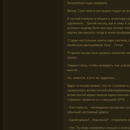
Волшебные коды разврата
Вечер. Снег леко и неслышно падал за о
В тесной комнате в общаге у монитора си
одолевали... Третий месяц, как я сижу в
розовых надежд было месяца четыре тому 
картин рисовалось тогда в моем воображ
Старая настольная лампа едва светила,
пробегали причудливые тени... Тоска.
Я прилег на жесткую кровать напротив к
окном.
Закрыл глаза, чтобы не видеть, как угаса
мысли...
Но, кажется, я все же задремал...
Вдруг я почувствовал: что-то странное в 
прокатилась волна теплой обволакивающе
монитора во мраке белела единственная н
странное творится со старушкой XP?!!
- Расслабься, - неожиданно прозвучал гу
обычный системный демон.
- Какой демон?.. Максвела? - оторопело 
- Нет. Ты ведь наверняка слышал о ком