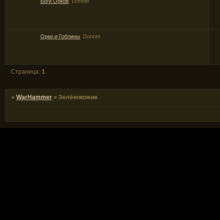
Боги Орков
Donner
Орки и Гоблины
Donner
Страница:
1
»
WarHammer
»
Зелёнокожие