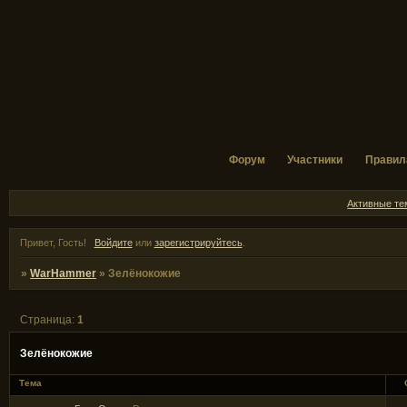
Форум
Участники
Правил
Активные т
Привет, Гость!
Войдите
или
зарегистрируйтесь
.
»
WarHammer
»
Зелёнокожие
Страница:
1
Зелёнокожие
Тема