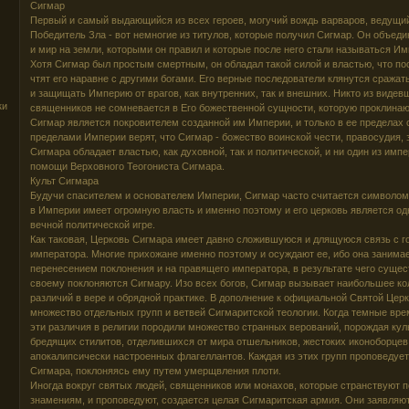
Сигмар
Первый и самый выдающийся из всех героев, могучий вождь варваров, ведущи
Победитель Зла - вот немногие из титулов, которые получил Сигмар. Он объеди
и мир на земли, которыми он правил и которые после него стали называться Им
Хотя Сигмар был простым смертным, он обладал такой силой и властью, что по
чтят его наравне с другими богами. Его верные последователи клянутся сражат
и защищать Империю от врагов, как внутренних, так и внешних. Никто из видев
ки
священников не сомневается в Его божественной сущности, которую проклинаю
Сигмар является покровителем созданной им Империи, и только в ее пределах су
пределами Империи верят, что Сигмар - божество воинской чести, правосудия, з
Сигмара обладает властью, как духовной, так и политической, и ни один из импе
помощи Верховного Теогониста Сигмара.
Культ Сигмара
Будучи спасителем и основателем Империи, Сигмар часто считается символом 
в Империи имеет огромную власть и именно поэтому и его церковь является од
вечной политической игре.
Как таковая, Церковь Сигмара имеет давно сложившуюся и длящуюся связь с г
императора. Многие прихожане именно поэтому и осуждают ее, ибо она заним
перенесением поклонения и на правящего императора, в результате чего сущест
своему поклоняются Сигмару. Изо всех богов, Сигмар вызывает наибольшее ко
различий в вере и обрядной практике. В дополнение к официальной Святой Цер
множество отдельных групп и ветвей Сигмаритской теологии. Когда темные вре
эти различия в религии породили множество странных верований, порождая ку
бредящих стилитов, отделившихся от мира отшельников, жестоких иконоборцев
апокалипсически настроенных флагеллантов. Каждая из этих групп проповедуе
Сигмара, поклоняясь ему путем умерщвления плоти.
Иногда вокруг святых людей, священников или монахов, которые странствуют 
знамениям, и проповедуют, создается целая Сигмаритская армия. Они заявляют