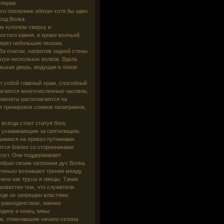
перии.
го поклонник обязан хотя бы один
род Волка.
м куполом сверху и
остого камня, и кроме волчьей
через небольшие окошки,
За очагом, напротив задней стены
туи нескольких волков. Вдоль
льшая дверь, ведущая в покои
т собой главный храм, способный
лагаются многочисленные часовни,
комнаты располагаются на
я тренировок сонмов пилигримов,
всегда стоит статуя бога,
, ухаживающим за святилищем,
шимися на привал путниками.
ятся близко со сторонниками
лезут. Они поддерживают
збрал своим патроном дух Волка.
стенько возникают трения между
аче как трусы и лжецы. Такие
известен тем, что служители
 где он запрещен властями.
 равноденствие, зимнее
едину и конец зимы
ом, отмечавшим начало сезона