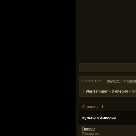
Привет, Гость!
Войдите
или
зарег
»
WarHammer
»
Империя
»
Ку
Страница:
1
Культы в Империи
Donner
Президент