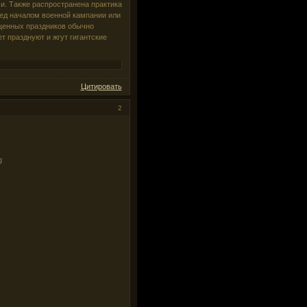
ми. Также распространена практика
ед началом военной кампании или
ященных праздников обычно
т празднуют и жгут гигантские
Цитировать
2