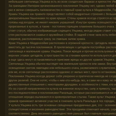
небольшие святилища Ульрика есть во всех солдатских бараках и крепостях Им
За границами Империи организованного поклонения Ульрику нет, однако любой е
раз в жизни совершить паломничество в главный храм культа в Мидденхейм, Го
Храмы Ульрика как правило представляют собой квадратные строения с больши
декоративными башенками по краю крыши. Стены храмов всегда строятся из пр
головы над входом, не имеют никаких украшений. Изнутри храмы освещаются 
прорезанные в куполе, а также - постоянно горящем пламенем большого очага. 
стоит статуя, обычно изображающая сидящего Ульрика; иногда рядом ставят ста
стен располагаются скамьи и оружейные стойки. В задней стене зала есть небо
клириков, расположенные сразу за главным залом храма.
Храм Ульрика в Мидденхейме расположен в огромной крепости. Цитадель являе
вместить до тысячи поклонников. В прилегающих к цитадели постройках распо
святилища и маленькие храмы Ульрика. Покои жрецов и прочие используемые 
верхних этажах цитадели, а пространство за стенами крепости используется дл
а еще здесь могут останавливаться приезжие жрецы из других храмов Ульрика.
Святилища Ульрика обычно выглядят как маленькие крепости или замки. Внутри 
освещенная светом лампадки или небольшого очага, разжигаемого служителем
или же, если святилище расположено вдалеке от жилых мест, просто остановив
Поклонники Ульрика всегда держат себя уверенно и пратически никогда не сход
других религий. Они не хотят, чтобы к ним кто-нибудь лез, и сами ни к кому не 
дружественные отношения с некоторыми друидами, в особенности с теми, кто и
Из-за строгой направленности культа на военное искусство, силу и прямоту, ча
его последователями и поклонниками Ранальда, которые рассматриваются не ин
отношения нередко выливаются в кровопролитные стычки. Также культ Ульрика 
храмов принимают активное участие в гонениях культа Ранальда в тех городах,
У культа Ульрика есть три основных священных праздничных дня, это - осеннее
солнцестояние и весеннее равноденствие. Эти праздники отмечают начало, сер
соответственно. День весеннего равноденствия раньше был главным праздник