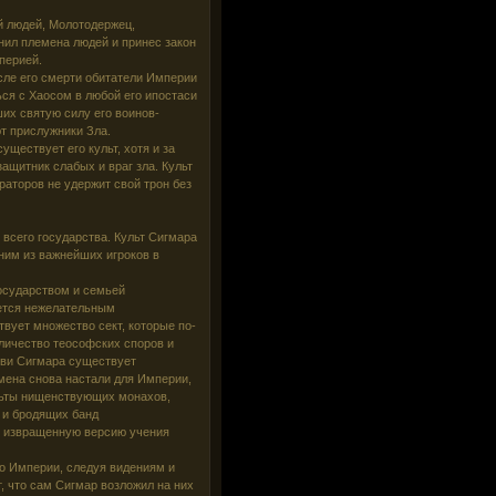
й людей, Молотодержец,
нил племена людей и принес закон
перией.
сле его смерти обитатели Империи
ься с Хаосом в любой его ипостаси
ших святую силу его воинов-
т прислужники Зла.
ществует его культ, хотя и за
ащитник слабых и враг зла. Культ
раторов не удержит свой трон без
всего государства. Культ Сигмара
ним из важнейших игроков в
осударством и семьей
ается нежелательным
вует множество сект, которые по-
личество теософских споров и
кви Сигмара существует
мена снова настали для Империи,
льты нищенствующих монахов,
 и бродящих банд
т извращенную версию учения
по Империи, следуя видениям и
, что сам Сигмар возложил на них