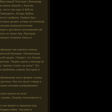
 Верховный Теогонист Фолькмар
ю жизнь борьбе с Хаосом.
 часто они едут в бой на
Праведного, Алтарь Войны
лотого грифона. Грифон был
 которое делает алтарь источником
 большим разрушительным
пции и духовного разложения как
ного из своих Арх-Лекторов,
гающего влияния Хаоса и
ображают как крепкого воина,
временной Империи. Неизменным
ьей шкуры. Говорят, что Ульрик
ртным. Ульрик суров и никогда не
 "крепко стоять на ногах". Он
все проблемы самым быстрым и
зображением или в форме головы
доспехи. Кое-кто носит плащи и
белыми нитками изображением
спространен во всех
 суровы, Ульрику поклоняются с
е они время от времени (как
 Мидденхейме. Часовни и