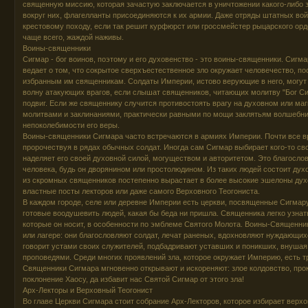
священную миссию, которая зачастую заключается в уничтожении какого-либо 
вокруг них, флагелланты присоединяются к их армии. Даже отряды штатных вой
крестовому походу, если так решит курфюрст или гроссмейстер рыцарского ор
чаще всего, жаждой наживы.
Воины-священники
Сигмар - бог воинов, поэтому и его духовенство - это воины-священники. Сиг
ведает о том, что сокрытое сверхъестественное зло окружает человечество, по
избранным им священникам. Солдаты Империи, истово верующие в него, могут 
волну атакующих врагов, если слышат священников, читающих молитву "Бог С
подвиг. Если же священнику случится противостоять врагу на духовном или маг
молитвами и заклинаниями, практически равными по мощи заклятьям волшебник
непоколебимости его веры.
Воины-священники Сигмара часто встречаются в армиях Империи. Почти все вр
пророчествуя в рядах обычных солдат. Иногда сам Сигмар выбирает кого-то сво
наделяет его своей духовной силой, могуществом и авторитетом. Это благосло
человека, будь он дворянином или простолюдином. Из таких людей состоит духо
из скромных священников постепенно вырастает в более высокие эшелоны дух
властные посты лекторов или даже самого Верховного Теогониста.
В каждом городе, селе или деревне Империи есть церкви, посвященные Сигмару,
готовые воодушевить людей, какая бы беда ни пришла. Священника легко узнат
которые он носит, в особенности по эмблеме Святого Молота. Воины-Священник
или лагере: они благословляют солдат, лечат раненых, вдохновляют нуждающих
говорит устами своих служителей, подбадривают уставших и поникших, внуша
проповедями. Среди многих проявлений зла, которое окружает Империю, есть т
Священники Сигмара мгновенно открывают и искореняют: злое колдовство, про
поклонение Хаосу, да избавит нас Святой Сигмар от этого зла!
Арх-Лекторы и Верховный Теогонист
Во главе Церкви Сигмара стоит собрание Арх-Лекторов, которое избирает верх