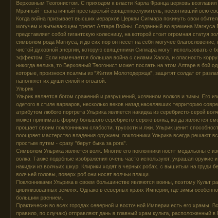
Верховным Теогонистом. С приходом к власти Карла Франца церковь возглавил
Мрачный - фанатичный престарелый священнослужитель, посвятивший всю сво
Когда война призывает высших иерархов Церкви Сигмара покинуть свои обители,
могучем и вызывающем трепет Алтаре Войны. Созданный во времена Магнуса 
представляет собой гигантскую колесницу, на которой стоит огромная статуя зо
символом рода Магнуса, и до сих пор он несет на себя могучее благословение,
чистой духовной энергии, которую священники Сигмара могут использовать с
эффектом. Если намечается большая война с силами Хаоса, и опасность корру
никогда велика, то Верховный Теогонист может послать на этом Алтаре в бой од
которые, произнося псалмы из "Жития Молотодержца", защитят солдат от разла
наполняет их души силой и отвагой.
Ульрик
Ульрик является богом сражений и разрушений, хозяином волков и зимы. Его из
одетого в стиле варваров, несколько веков назад населявших территорию со
атрибутом любого портрета Ульрика является накидка из серебристо-серой волч
может принимать форму большого серебристо-серого волка, когда является сме
прощает своим поклонникам слабости, трусости и лжи. Ульрик ценит способность
поощряет мастерство владения оружием; поклонники Ульрика всегда решают 
простым путем - сразу "берут быка за рога".
Символом Ульрика является волк. Многие его поклонники носят медальоны с и
волка. Также подобные изображения очень часто используют, украшая оружие и 
накидки из волчьих шкур. Клирики ходят в черных робах, с вышитым на груди 
волчьей головы, поверх роб они носят волчьи плащи.
Поклонниками Ульрика в своем большинстве являются воины, поэтому Культ ра
цивилизованных землях. Однако в северных краях Империи, где зимы особенно
бoльшим рвением.
Практически во всех городах северной и восточной Империи есть его храмы. Вс
правило, по случаю) отправляют дань в главный храм культа, расположенный в