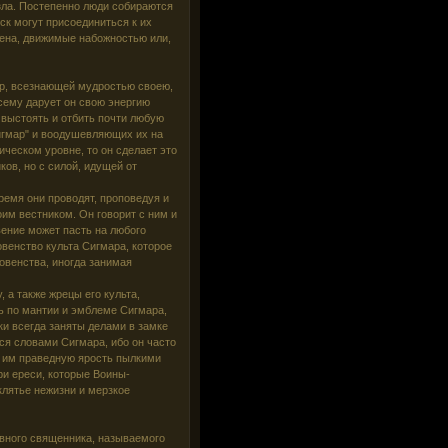
зла. Постепенно люди собираются
ск могут присоединиться к их
дена, движимые набожностью или,
мар, всезнающей мудростью своею,
сему дарует он свою энергию
выстоять и отбить почти любую
игмар" и воодушевляющих их на
ическом уровне, то он сделает это
ов, но с силой, идущей от
емя они проводят, проповедуя и
им вестником. Он говорит с ним и
вение может пасть на любого
венство культа Сигмара, которое
овенства, иногда занимая
 а также жрецы его культа,
ь по мантии и эмблеме Сигмара,
и всегда заняты делами в замке
ся словами Сигмара, ибо он часто
я им праведную ярость пылкими
ри ереси, которые Воины-
клятье нежизни и мерзкое
овного священника, называемого