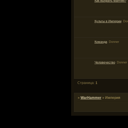
Как выбрать мантию?
Культы в Империи
Do
Команда
Donner
Человечество
Donner
Страница:
1
»
WarHammer
»
Империя