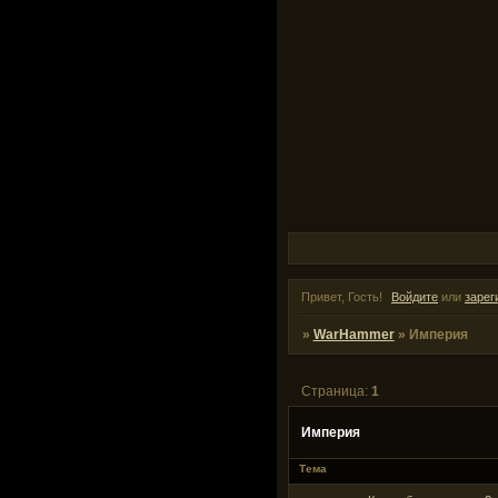
Привет, Гость!
Войдите
или
зарег
»
WarHammer
»
Империя
Страница:
1
Империя
Тема