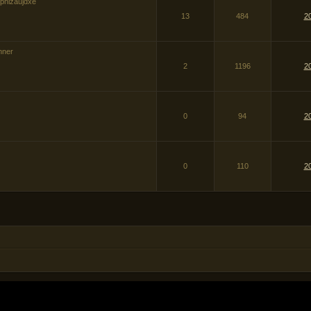
phizaujdxe
13
484
20
nner
2
1196
2
0
94
2
0
110
2