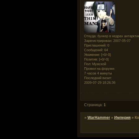
Откуда:
бункер в недрах антаркти
Зарегистрирован
: 2007-05-07
Приглашений:
0
Сообщений:
64
Уважение:
[+0/-0]
Позитив:
[+0/-0]
Пол:
Мужской
Провел на форуме:
7 часов 4 минуты
Последний визит:
2009-07-29 18:26:36
Страница:
1
»
WarHammer
»
Империя
»
К