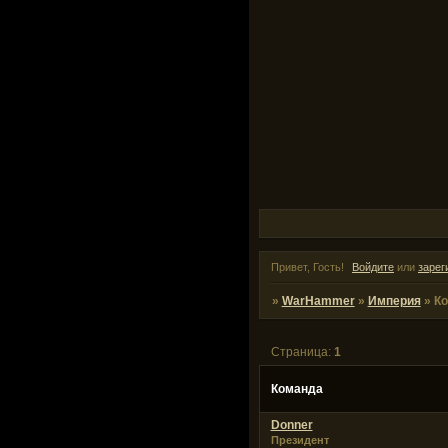
Привет, Гость!
Войдите
или
зарег
»
WarHammer
»
Империя
»
К
Страница:
1
Команда
Donner
Президент