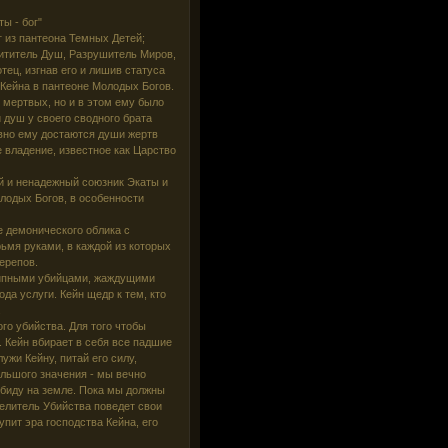
ы - бог"
г из пантеона Темных Детей;
хититель Душ, Разрушитель Миров,
ец, изгнав его и лишив статуса
 Кейна в пантеоне Молодых Богов.
м мертвых, но и в этом ему было
 душ у своего сводного брата
авно ему достаются души жертв
 владение, известное как Царство
й и ненадежный союзник Экаты и
лодых Богов, в особенности
е демонического облика с
ьмя руками, в каждой из которых
ерепов.
ципными убийцами, жаждущими
да услуги. Кейн щедр к тем, кто
.
го убийства. Для того чтобы
 Кейн вбирает в себя все падшие
ужи Кейну, питай его силу,
льшого значения - мы вечно
обиду на земле. Пока мы должны
велитель Убийства поведет свои
упит эра господства Кейна, его