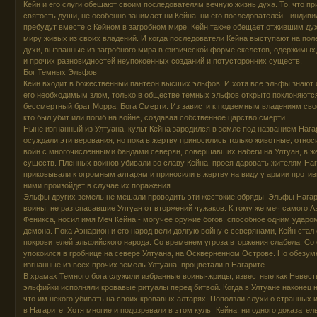
Кейн и его слуги обещают своим последователям вечную жизнь духа. То, что пр
святость души, не особенно занимает ни Кейна, ни его последователей - индиви
пребудут вместе с Кейном в загробном мире. Кейн также обещает отжившим ду
миру живых из своих владений. И когда последователи Кейна выступают на пол
духи, вызванные из загробного мира в физической форме скелетов, одержимых,
и прочих разновидностей неупокоенных созданий и потусторонних существ.
Бог Темных Эльфов
Кейн входит в божественный пантеон высших эльфов. И хотя все эльфы знают 
его необходимым злом, только в обществе темных эльфов открыто поклоняются 
бессмертный брат Морра, Бога Смерти. Из зависти к подземным владениям свое
кто был убит или погиб на войне, создавая собственное царство смерти.
Ныне изгнанный из Ултуана, культ Кейна зародился в земле под названием Наг
осуждали эти верования, но пока в жертву приносились только животные, относ
войн с многочисленными бандами северян, совершавших набеги на Ултуан, в 
существ. Пленных воинов убивали во славу Кейна, прося даровать жителям Наг
приковывали к огромным алтарям и приносили в жертву на виду у армии противн
ними произойдет в случае их поражения.
Эльфы других земель не мешали проводить эти жестокие обряды. Эльфы Нагар
воины, не раз спасавшие Ултуан от вторжений чужаков. К тому же меч самого А
Феникса, носил имя Меч Кейна - могучее оружие богов, способное одним ударом
демона. Пока Аэнарион и его народ вели долгую войну с северянами, Кейн ста
покровителей эльфийского народа. Со временем угроза вторжения слабела. Со
упокоился в гробнице на севере Ултуана, на Оскверненном Острове. Но обезу
изгнанные из всех прочих земель Ултуана, процветали в Нагарите.
В храмах Темного бога служили избранные воины-жрицы, известные как Невест
эльфийки исполняли кровавые ритуалы перед битвой. Когда в Ултуане наконец 
что им некого убивать на своих кровавых алтарях. Поползли слухи о странных
в Нагарите. Хотя многие и подозревали в этом культ Кейна, ни одного доказател