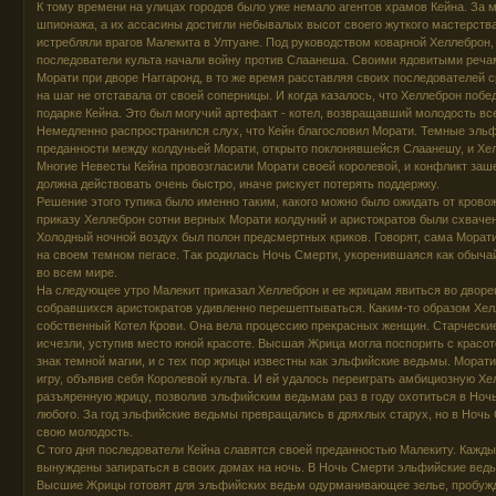
К тому времени на улицах городов было уже немало агентов храмов Кейна. За 
шпионажа, а их ассасины достигли небывалых высот своего жуткого мастерства
истребляли врагов Малекита в Ултуане. Под руководством коварной Хеллеброн
последователи культа начали войну против Слаанеша. Своими ядовитыми реча
Морати при дворе Наггаронд, в то же время расставляя своих последователей с
на шаг не отставала от своей соперницы. И когда казалось, что Хеллеброн побе
подарке Кейна. Это был могучий артефакт - котел, возвращавший молодость всем
Немедленно распространился слух, что Кейн благословил Морати. Темные эль
преданности между колдуньей Морати, открыто поклонявшейся Слаанешу, и Хе
Многие Невесты Кейна провозгласили Морати своей королевой, и конфликт зашел
должна действовать очень быстро, иначе рискует потерять поддержку.
Решение этого тупика было именно таким, какого можно было ожидать от кров
приказу Хеллеброн сотни верных Морати колдуний и аристократов были схвачен
Холодный ночной воздух был полон предсмертных криков. Говорят, сама Морат
на своем темном пегасе. Так родилась Ночь Смерти, укоренившаяся как обычай
во всем мире.
На следующее утро Малекит приказал Хеллеброн и ее жрицам явиться во дворе
собравшихся аристократов удивленно перешептываться. Каким-то образом Хел
собственный Котел Крови. Она вела процессию прекрасных женщин. Старческ
исчезли, уступив место юной красоте. Высшая Жрица могла поспорить с красот
знак темной магии, и с тех пор жрицы известны как эльфийские ведьмы. Морат
игру, объявив себя Королевой культа. И ей удалось переиграть амбициозную Хе
разъяренную жрицу, позволив эльфийским ведьмам раз в году охотиться в Ночь
любого. За год эльфийские ведьмы превращались в дряхлых старух, но в Ночь
свою молодость.
С того дня последователи Кейна славятся своей преданностью Малекиту. Кажды
вынуждены запираться в своих домах на ночь. В Ночь Смерти эльфийские вед
Высшие Жрицы готовят для эльфийских ведьм одурманивающее зелье, пробужд