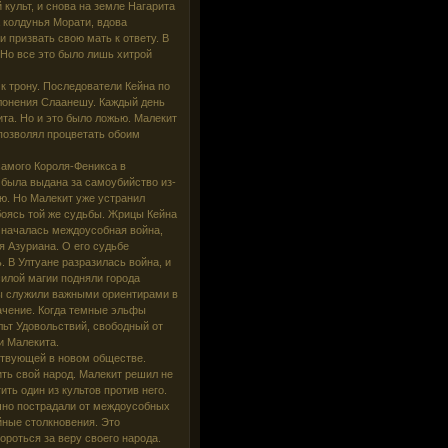
культ, и снова на земле Нагарита
 колдунья Морати, вдова
 призвать свою мать к ответу. В
 Но все это было лишь хитрой
 к трону. Последователи Кейна по
клонения Слаанешу. Каждый день
та. Но и это было ложью. Малекит
 позволял процветать обоим
самого Короля-Феникса в
ь была выдана за самоубийство из-
ию. Но Малекит уже устранил
боясь той же судьбы. Жрицы Кейна
к началась междоусобная война,
я Азуриана. О его судьбе
. В Ултуане разразилась война, и
илой магии подняли города
мы служили важными ориентирами в
начение. Когда темные эльфы
льт Удовольствий, свободный от
и Малекита.
ствующей в новом обществе.
ть свой народ. Малекит решил не
ть один из культов против него.
чно пострадали от междоусобных
йные столкновения. Это
роться за веру своего народа.