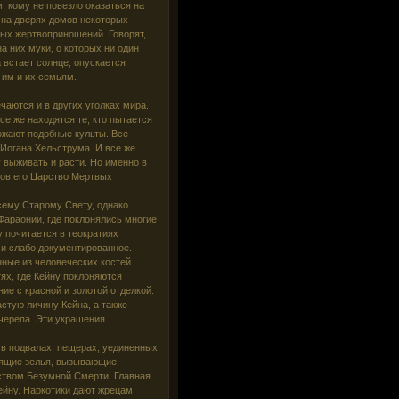
м, кому не повезло оказаться на
 на дверях домов некоторых
ых жертвоприношений. Говорят,
 них муки, о которых ни один
 встает солнце, опускается
 им и их семьям.
чаются и в других уголках мира.
е же находятся те, кто пытается
ожают подобные культы. Все
Иогана Хельструма. И все же
 выживать и расти. Но именно в
фов его Царство Мертвых
сему Старому Свету, однако
Фараонии, где поклонялись многие
у почитается в теократиях
и слабо документированное.
ные из человеческих костей
ях, где Кейну поклоняются
ие с красной и золотой отделкой.
стую личину Кейна, а также
черепа. Эти украшения
в подвалах, пещерах, уединенных
нящие зелья, вызывающие
рством Безумной Смерти. Главная
ейну. Наркотики дают жрецам