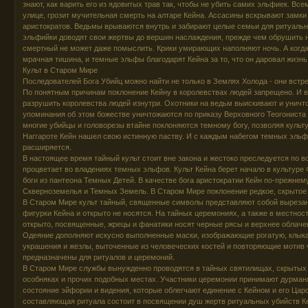
знают, как варить его из ядовитых трав так, чтобы не убить самих эльфиек. Все
улице, грозит мучительная смерть на алтаре Кейна. Ассасины вскрывают замки
аристократов. Ведьмы врываются внутрь и забирают целые семьи для ритуальн
эльфийки доводят свои жертвы до вершин наслаждения, прежде чем обрушить на
смертный не может даже помыслить. Крики умирающих наполняют ночь. А когда
мрачная тишина, и темные эльфы благодарят Кейна за то, что он даровал жизнь
Культ в Старом Мире
Последователей Бога Убийц можно найти не только в Землях Холода - они встре
По понятным причинам поклонение Кейну в королевствах людей запрещено. И вс
разрушить королевства людей изнутри. Охотники на ведьм выискивают и уничт
упоминания об этом божестве уничтожаются по приказу Верховного Теогониста 
многие убийцы и головорезы втайне поклоняются темному богу, позволяя культу
Наггароте Кейн нашел свою истинную паству. И с каждым набегом темных эль
расширяется.
В настоящее время тайный культ стоит вне закона и жестоко преследуется по в
процветает во владениях темных эльфов. Культ Кейна берет начало в культуре 
боги из пантеона Темных Детей. В качестве бога аристократии Кейн по-прежнем
Скверноземелья и Темных Земель. В Старом Мире поклонение редкое, скрытое 
В Старом Мире культ тайный, священные символы представляют собой вырезан
фигурки Кейна и открыто не носятся. На тайных церемониях, а также в местност
открыто, посвященные, жрецы и фанатики носят черные рясы и верхнее облачен
Одеяние дополняют искусно выполненные маски, изображающие рогатую, клыка
украшения и жезлы, выточенные из человеческих костей и повторяющие мотив 
предназначены для ритуалов и церемоний.
В Старом Мире службы вынужденно проводятся в тайных святилищах, скрытых 
особняках и прочих подобных местах. Участники церемонии принимают дурма
состояние эйфории и видения, которые облегчают единение с Кейном и его Ца
составляющая ритуала состоит в посвящении душ жертв ритуальных убийств К