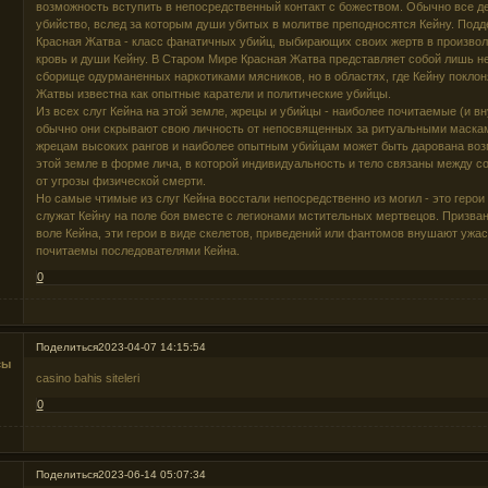
возможность вступить в непосредственный контакт с божеством. Обычно все д
убийство, вслед за которым души убитых в молитве преподносятся Кейну. Под
Красная Жатва - класс фанатичных убийц, выбирающих своих жертв в произво
кровь и души Кейну. В Старом Мире Красная Жатва представляет собой лишь н
сборище одурманенных наркотиками мясников, но в областях, где Кейну поклон
Жатвы известна как опытные каратели и политические убийцы.
Из всех слуг Кейна на этой земле, жрецы и убийцы - наиболее почитаемые (и 
обычно они скрывают свою личность от непосвященных за ритуальными маска
жрецам высоких рангов и наиболее опытным убийцам может быть дарована воз
этой земле в форме лича, в которой индивидуальность и тело связаны между с
от угрозы физической смерти.
Но самые чтимые из слуг Кейна восстали непосредственно из могил - это герои
служат Кейну на поле боя вместе с легионами мстительных мертвецов. Призван
воле Кейна, эти герои в виде скелетов, приведений или фантомов внушают ужас
почитаемы последователями Кейна.
0
Поделиться
2023-04-07 14:15:54
сы
casino bahis siteleri
0
Поделиться
2023-06-14 05:07:34