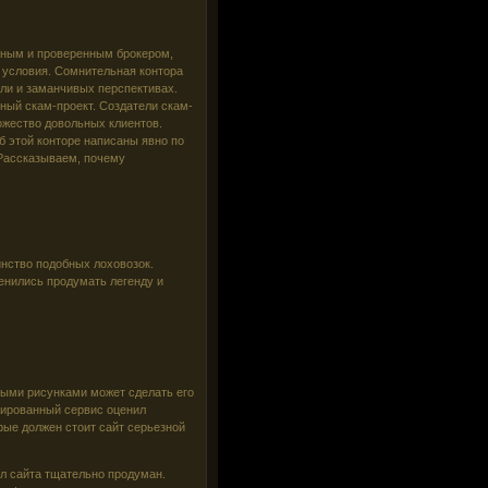
ежным и проверенным брокером,
 условия. Сомнительная контора
ли и заманчивых перспективах.
ный скам-проект. Создатели скам-
ожество довольных клиентов.
б этой конторе написаны явно по
 Рассказываем, почему
нство подобных лоховозок.
енились продумать легенду и
выми рисунками может сделать его
зированный сервис оценил
орые должен стоит сайт серьезной
л сайта тщательно продуман.