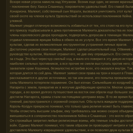
Вскоре новая угроза нависла над Ултуаном. Возник еще один, не менее мрачный 
- поклонение богу Хаоса Слаанешу, покровителю удовольствий. Его главой была
Аэнариона. Малекит, собственный сын Морати, вызвался уничтожить этот культ и
своей охоте на членов культа Удовольствий он использовал поклонников Кейна.
уловкой.
Малекит увидел отличную возможность избавиться от тех, кто стоял на его пути
его приказу подбрасывали в дома противников Малекита доказательства их по
члены королевского двора пропадали, подвергаясь допросам в темницах Малеки
отдавал пленников жрицам Кейна в обмен на их услуги. Все это время Малекит
культам, сделав их великолепным инструментом устранения личных врагов.
Достаточно укрепив свои позиции, Малекит сделал решительный ход. Обвинив 
руководстве культом, Малекит отравил его, не дав ему оправдаться. Его смерт
за стыда. Это был чересчур смелый ход, и мало кто поверил в эту дикую истор
наиболее сильных противников, а все прочие не смели выступать против него, 
захватили храм Азуриана, безжалостно истребив всех, кто оказался внутри. Та
которая длится по сей день. Малекит заявил свои права на трон и вошел в Плам
рассказывается в других источниках, но так или иначе, его попытка провалилась
силы Малекита потерпели поражение. Он был изгнан. Сильнейшие из колдуний с
Нагарита с земли, превратив их в могучие дрейфующие крепости. Многие хра
городах, а во время долгого путешествия на восток они обрели еще большее з
достигли Наггарота, храмы стали настоящими центрами веры. В то же время Ку
гонений, распространился с огромной скоростью. Оба культа жаждали поддержк
Король-Колдун прекрасно понимал, что только одна религия может быть главен
Чтобы отомстить высшим эльфам, ему требовалось как можно скорее объедини
вмешиваться в соперничество поклонников Кейна и Слаанеша - это могло обрати
Он строжайше запретил любые религиозные воины, ибо темные эльфы достато
войн. Однако Малекит понимал, что таким образом он провоцирует интриги и та
доставляло Малекиту извращенное удовольствие, и он позволял двум культам бо