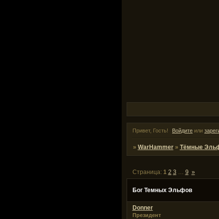
Привет, Гость!
Войдите
или
зарег
»
WarHammer
»
Тёмные Эль
Страница:
1
2
3
…
9
»
Бог Темных Эльфов
Donner
Президент