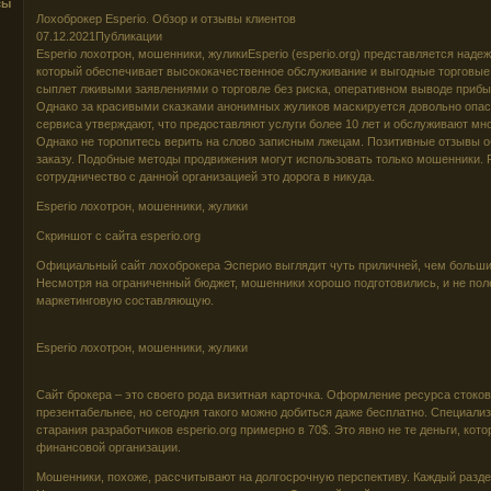
сы
Лохоброкер Esperio. Обзор и отзывы клиентов
07.12.2021Публикации
Esperio лохотрон, мошенники, жуликиEsperio (esperio.org) представляется над
который обеспечивает высококачественное обслуживание и выгодные торговые
сыплет лживыми заявлениями о торговле без риска, оперативном выводе прибы
Однако за красивыми сказками анонимных жуликов маскируется довольно опас
сервиса утверждают, что предоставляют услуги более 10 лет и обслуживают мн
Однако не торопитесь верить на слово записным лжецам. Позитивные отзывы о
заказу. Подобные методы продвижения могут использовать только мошенники.
сотрудничество с данной организацией это дорога в никуда.
Esperio лохотрон, мошенники, жулики
Скриншот с сайта esperio.org
Официальный сайт лохоброкера Эсперио выглядит чуть приличней, чем больши
Несмотря на ограниченный бюджет, мошенники хорошо подготовились, и не пол
маркетинговую составляющую.
Esperio лохотрон, мошенники, жулики
Сайт брокера – это своего рода визитная карточка. Оформление ресурса стоко
презентабельнее, но сегодня такого можно добиться даже бесплатно. Специали
старания разработчиков esperio.org примерно в 70$. Это явно не те деньги, кот
финансовой организации.
Мошенники, похоже, рассчитывают на долгосрочную перспективу. Каждый разде