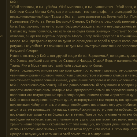
Кейн
"Убей человека, и ты - убийца. Убей миллионы, и ты - завоеватель. Убей всех, и т
Кейн или Каэла Менша Кейн, как его называют темные эльфы, - это младший бо
незаконнорожденный сын Таала и Экаты; также известен как Безумный Бог, По
Повелитель Убийства, Князь Безумной Смерти. От Кейна отрекся собственный от
бога. Таал заявил, что не потерпит безумной жажды власти и невоздержанности
В отместку Кейн поклялся, что если он не будет богом живущих, то станет бого
ки
отказано, а царство мертвых передали Морру. Тогда Кейн преуспел в похищении
Морра. Кейн предъявил права на души не огражденные верой в других богов, р
ритуальных убийств. Из похищенных душ Кейн выстроил собственное загробное
Безумной Смерти.
Именно поэтому у Кейна нет друзей среди богов. Вероломный, непредсказуемы
Сил Хаоса, злейший враг культов Старшего Народа, Старой Веры и пантеона Мо
Таала, Рии и Мора - вот кто такой Кейн среди других богов.
Кейна традиционно описывают как громадное, гротескное, приземистое создани
увенчанной рогами головой, челюстями с множеством огромных клыков и четыр
оно сжимает окровавленный кинжал, украшенное ожерельем из бесчисленных ч
Кейн - бесконечно сумасшедший бог, равно почитаемый безумцами и бесприн
обрести магические силы, которые Кейн предлагает в обмен на определенного ро
пополняет его потусторонние хранилища подношениями крови и проклятых душ
Кейн в своих владениях получает души, исторгнутые из тел жертв путем кроваво
поклоняться Кейну и питать его мощь, необходимо посвящать ему души убитых.
души, а затем возвращает их назад, к вечной жизни вместе с ним на небесах. Сл
посвящай ему души - и ты будешь жить вечно. Превратности жизни не имеют бо
пребудем на небесах вместе с Кейном и оттуда отомстим всем, кто нанес нам 
хранить наши секреты и скрываться от глаз живущих, но придет день, когда По
легионы против мира живых и тот без остатка падет к его ногам. С этих пор наст
жрецов и верующих в него как на этой земле, так и в мире ином.