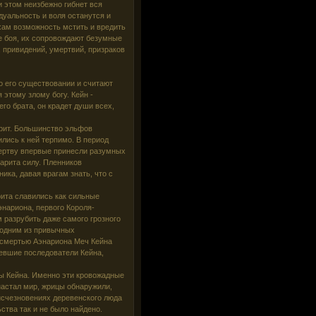
и этом неизбежно гибнет вся
дуальность и воля останутся и
хам возможность мстить и вредить
е боя, их сопровождают безумные
 привидений, умертвий, призраков
о его существовании и считают
этому злому богу. Кейн -
го брата, он крадет души всех,
арит. Большинство эльфов
ились к ней терпимо. В период
жертву впервые принесли разумных
арита силу. Пленников
ика, давая врагам знать, что с
ита славились как сильные
энариона, первого Короля-
 разрубить даже самого грозного
л одним из привычных
 смертью Аэнариона Меч Кейна
мевшие последователи Кейна,
ы Кейна. Именно эти кровожадные
настал мир, жрицы обнаружили,
 исчезновениях деревенского люда
ьства так и не было найдено.