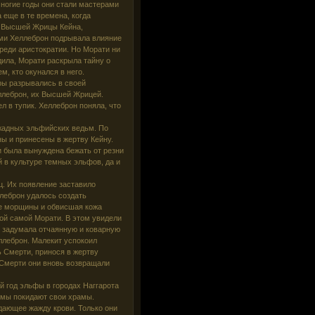
многие годы они стали мастерами
 еще в те времена, когда
, Высшей Жрицы Кейна,
ми Хеллеброн подрывала влияние
реди аристократии. Но Морати ни
дила, Морати раскрыла тайну о
, кто окунался в него.
фы разрывались в своей
ллеброн, их Высшей Жрицей.
 в тупик. Хеллеброн поняла, что
ожадных эльфийских ведьм. По
ы и принесены в жертву Кейну.
и была вынуждена бежать от резни
 в культуре темных эльфов, да и
ц. Их появление заставило
леброн удалось создать
ие морщины и обвисшая кожа
ой самой Морати. В этом увидели
и задумала отчаянную и коварную
ллеброн. Малекит успокоил
 Смерти, принося в жертву
 Смерти они вновь возвращали
й год эльфы в городах Наггарота
ьмы покидают свои храмы.
ающее жажду крови. Только они