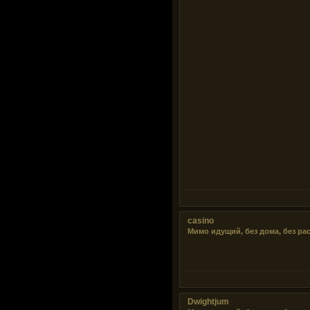
casino
Мимо идущий, без дома, без ра
Dwightjum