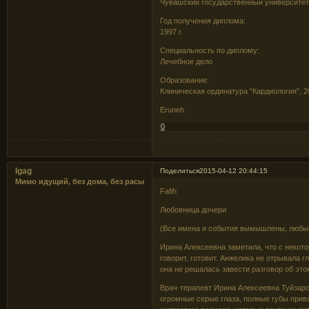
Чувашский государственный университет 
Год получения диплома:
1997 г.
Специальность по диплому:
Лечебное дело
Образование:
Клиническая ординатура "Кардиология", 20
Eruneh
0
Igag
Поделиться
2015-04-12 20:44:15
Мимо идущий, без дома, без расы
Fafih
Любовница дочери
(Все имена и события вымышлены, любы
Ирина Алексеевна заметила, что с некотор
говорит, готовит. Анжелика не отрывала 
она не решалась завести разговор об это
Врач-терапевт Ирина Алексеевна Туйзаро
огромные серые глаза, полные губы привл