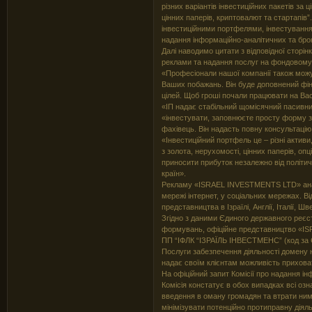
різних варіантів інвестиційних пакетів за 
цінних паперів, криптовалют та стартапів”.
інвестиційними портфелями, інвестування у
надання інформаційно-аналітичних та бро
Далі наводимо цитати з відповідної стор
реклами та надання послуг на фондовому р
«Професіонали нашої компанії також можу
Ваших побажань. Він буде доповнений фі
цілей. Щоб гроші почали працювати на Вас
«ІП надає стабільний щомісячний пасивни
«інвестувати, заповнюєте просту форму зв
фахівець. Він надасть повну консультацію 
«Інвестиційний портфель це – різні актив
з золота, нерухомості, цінних паперів, опці
приносити прибуток незалежно від політич
країн».
Рекламу «ISRAEL INVESTMENTS LTD» анал
мережі інтернет, у соціальних мережах. 
представництва в Ізраїлі, Англії, Італії, Шве
Згідно з даними Єдиного державного реєст
формувань, офіційне представництво «I
ПП “ІФЛК “ІЗРАЇЛЬ ІНВЕСТМЕНС” (код за
Послуги забезпечення діяльності домену 
надає своїм клієнтам можливість прихова
На офіційний запит Комісії про надання інф
Комісія констатує в обох випадках всі оз
введення в оману громадян та втрати ним
мінімізувати потенційно протиправну діял