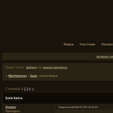
Форум
Участники
Правил
Активные т
Привет, Гость!
Войдите
или
зарегистрируйтесь
.
»
WarHammer
»
Хаос
»
Боги Хаоса
Страница:
1
2
3
4
»
Боги Хаоса
Donner
Поделиться
2009-07-06 14:29:03
Президент