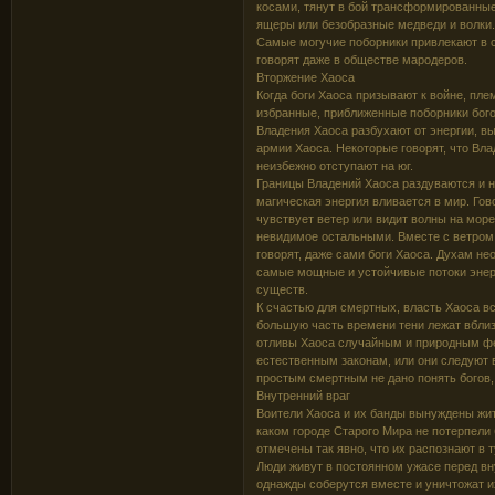
косами, тянут в бой трансформированные 
ящеры или безобразные медведи и волки
Самые могучие поборники привлекают в с
говорят даже в обществе мародеров.
Вторжение Хаоса
Когда боги Хаоса призывают к войне, пл
избранные, приближенные поборники бого
Владения Хаоса разбухают от энергии, вы
армии Хаоса. Некоторые говорят, что Вла
неизбежно отступают на юг.
Границы Владений Хаоса раздуваются и н
магическая энергия вливается в мир. Гов
чувствует ветер или видит волны на мор
невидимое остальными. Вместе с ветром 
говорят, даже сами боги Хаоса. Духам не
самые мощные и устойчивые потоки энер
существ.
К счастью для смертных, власть Хаоса вс
большую часть времени тени лежат вблиз
отливы Хаоса случайным и природным фе
естественным законам, или они следуют 
простым смертным не дано понять богов, 
Внутренний враг
Воители Хаоса и их банды вынуждены жить
каком городе Старого Мира не потерпели
отмечены так явно, что их распознают в т
Люди живут в постоянном ужасе перед вн
однажды соберутся вместе и уничтожат и