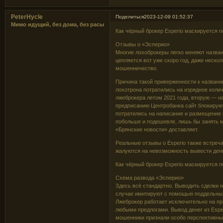
PeterHycle
Поделиться
2023-12-09 01:52:37
Мимо идущий, без дома, без расы
Как чёрный брокер Esperio маскируется 
Отзывы о «Эсперио»
Многие лохоброкеры легко меняют назван
цепляется вот уже скоро год, даже неско
мошенничество.
Причина такой приверженности к названию
лохотрона потратились на изрядное коли
лжеброкера летом 2021 года, вторую — на 
предписанию Центробанка сайт блокируют
потратились на написание и размещение 
побольше и подешевле, лишь бы занять м
«Брянские новости» доставляет.
Реальные отзывы о Esperio также встреч
жалуются на невозможность вывести день
Как чёрный брокер Esperio маскируется 
Схема развода «Эсперио»
Здесь всё стандартно. Выводить сделки 
случае имитируют с помощью поддельных
Лжеброкер работает исключительно на пр
любыми предлогами. Вывод денег из Esper
мошенники признали особо перспективны