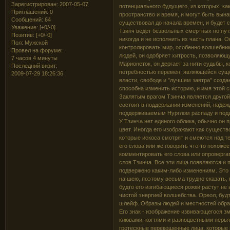
Зарегистрирован
: 2007-05-07
потенциального будущего, из которых, ка
Приглашений:
0
пространство и время, и могут быть вына
Сообщений:
64
существовал до начала времен, и будет 
Уважение:
[+0/-0]
Тзинч ведет безвольных смертных по пут
Позитив:
[+0/-0]
никогда и не исполнить их часть плана. 
Пол:
Мужской
контролировать мир, особенно волшебни
Провел на форуме:
людей, он одобряет хитрость, позволяющ
7 часов 4 минуты
Марионеток, он дергает за нити судьбы, 
Последний визит:
потребностью перемен, являющейся суще
2009-07-29 18:26:36
власти, свободе и "лучшем завтра" созд
способна изменить историю, и имя этой с
Заклятым врагом Тзинча является другой
состоит в поддержании изменений, надеж
поддерживаемым Нурглом распаду и подд
У Тзинча нет единого облика, обычно он 
цвет. Иногда его изображают как сущест
которые искоса смотрят и смеются над тем
его слова или же говорить что-то похоже
комментировать его слова или опроверга
слов Тзинча. Все эти лица появляются и 
подвержено каким-либо изменениям. Это 
на шею, поэтому весьма трудно сказать, 
будто его изгибающиеся рожки растут не и
чистой энергией волшебства. Ореол, буд
шлейф. Образы людей и местностей образ
Его знак - изображение извивающегося з
клювами, когтями и разноцветными перьям
гротескные перекошенные лица, которые 