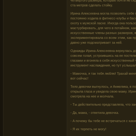
четвертого размера, которые почти не ск
ста метров сделать стойку.
Ирина Алексеевна могла позволить себе 
постоянно ходила в фитнесс-клубы и бас
охоту к мужской ласке. Иногда она польз
мастурбировать, для чего в потайном, ка
искусственные члены разных размеров, в
экспериментировала со всем этим, как пр
давно уже подсматривает за ней.
Однажды Ирина Алексеевна вернулась дом
совсем голая, устроившись на ее постел
глазами и вгоняла в себя искусственный 
инструмент наслаждения, но тут услыша
- Мамочка, я так тебя люблю! Трахай меня,
вот сейчас!
Тело девочки выгнулось, и Анжелика, в п
открыла глаза и увидела свою маму. Ирин
смотрела на нее и молчала.
- Ты действительно представляла, что з
- Да, мама, - ответила девочка.
- А почему бы тебе не встречаться с ка
- Я их терпеть не могу!