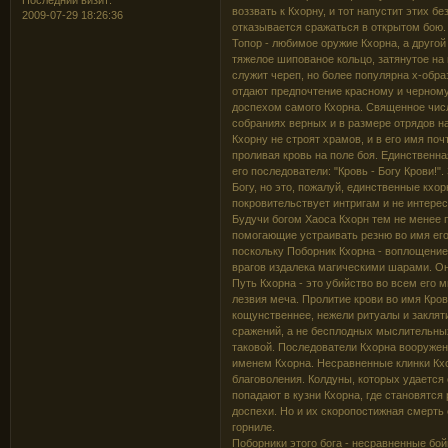
Последний визит:
воззвать к Кхорну, и тот напустит этих б
2009-07-29 18:26:36
отказывается сражаться в открытом бою.
Топор - любимое оружие Кхорна, а другой
тяжелое шипованое кольцо, затянутое на
служит череп, но более популярна x-обра
отдают предпочтение красному и черному
доспехом самого Кхорна. Священное числ
собраниях верных и в размере отрядов на
Кхорну не строят храмов, и в его имя поч
проливая кровь на поле боя. Единственна
его последователи: "Кровь - Богу Крови!
Богу, но это, пожалуй, единственные кхо
покровительствует интригам и не интере
Будучи богом Хаоса Кхорн тем не менее п
помогающие устраивать резню во имя его
поскольку Поборник Кхорна - воплощение
врагов издалека магическими шарами. Он
Путь Кхорна - это убийство во всем его м
лезвия меча. Пролитие крови во имя Кров
кощунственнее, нежели ритуалы и заклят
сражений, а не бесплодных мыслительных
таковой. Последователи Кхорна вооруже
именем Кхорна. Несравненные клинки Кх
благоволения. Колдуны, которых удается
попадают в кузни Кхорна, где становятся
доспехи. Но и их скоропостижная смерть с
горниле.
Поборники этого бога - несравненные бой