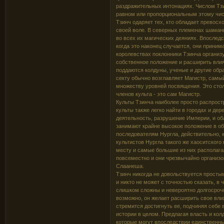
раздражительных интонациях. Числом Тзи
равном или пропорциональным этому чис
Тзинч одаряет тех, кто обладает превос
своей воле. В северных племенах шаманы
во всех их магических деяниях. Впоследс
когда это наконец случается, они приним
королевствах поклонники Тзинча организ
собственное положение и расширить вли
поддаются колдуны, ученые и другие обр
секту обычно возглавляет Магистр, самы
множеству уровней посвящения. Это стол
членов культа - это сам Магистр.
Культы Тзинча наиболее просто распрост
культы также легко найти в городах и де
деятельность, разрушение Империи, и об
занимают крайне высокое положение в об
последователям Нургла, действительно, 
культистов Нургла такого же хаоситског
месту и самые большие из них располагаю
повсеместно и они чрезвычайно организо
Слаанеша.
Тзинч никогда не довольствуется просты
и никто не может с точностью сказать, в
слишком сложны и невероятно долгосрочн
возможно, он желает расширить свое вли
стремится достигнуть ее, подчиняя себе
истории в целом. Предлагая власть и ко
которые могут впоследствии единственны