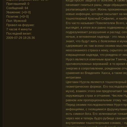
когда просят защиты от болезни, а также 
Приглашений:
0
начинают гноиться раны, люди обращаются
Сообщений:
64
разлагающийся труп. Жизнь прокаженных
Уважение:
[+0/-0]
новые инфекции, которые насылает на ми
Позитив:
[+0/-0]
тошнотворный Красный Сифилис, и наибол
Пол:
Мужской
Его часто называют Повелителем Всего, и
Провел на форуме:
выглядят, в итоге все равно подвержены 
7 часов 4 минуты
подразумевает разрушение и распад: сего
Последний визит:
ночью, и мгновенная надежда - это лишь 
2009-07-29 18:26:36
знают, что будут жить с болезнями и мука
сдерживают их там всеми своими мыслям
неосознанного страха к нему, скрытого оп
извращенная надежда, что рождена от не
Нургл является извечным врагом Тзинча,
противоположных верований: в то время 
энергию в сопротивлении, рожденном отч
сражения во Владениях Хаоса, а также ве
интригами.
Цветами Нургла являются тошнотворный 
геометрических формах. Его последовате
мухи), взамен этого они предпочитают за
окружающих страх и отчаяние. Числом Ну
равном или пропорциональным этому чис
Перед своими последователями Нургл пре
инфекциями, с гноящимися фурункулами и
есть символ бога. Его зеленоватая тонка
через нее и теперь будто рубище свисают
внутренними тошнотворными соками, - ну