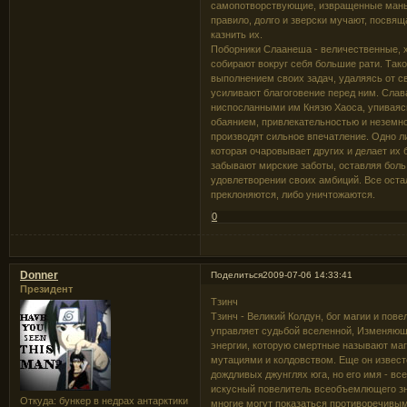
самопотворствующие, извращенные маньяк
правило, долго и зверски мучают, посвящ
казнить их.
Поборники Слаанеша - величественные, 
собирают вокруг себя большие рати. Так
выполнением своих задач, удаляясь от с
усиливают благоговение перед ним. Слав
ниспосланными им Князю Хаоса, упивая
обаянием, привлекательностью и неземной
производят сильное впечатление. Одно л
которая очаровывает других и делает их
забывают мирские заботы, оставляя боль
удовлетворении своих амбиций. Все оста
преклоняются, либо уничтожаются.
0
Donner
Поделиться
2009-07-06 14:33:41
Президент
Тзинч
Тзинч - Великий Колдун, бог магии и пове
управляет судьбой вселенной, Изменяющи
энергии, которую смертные называют маг
мутациями и колдовством. Еще он известе
дождливых джунглях юга, но его имя - вс
искусный повелитель всеобъемлющего зна
Откуда:
бункер в недрах антарктики
многие могут показаться противоречивыми