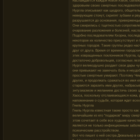
наслаждается каждой новой язвой, сыпью
здоровьем своих смертных последовател
Нургла описывают как щедрого, общитель
неверующие стонут, скрипят зубами и рву
разрушаются до основания, приверженцы
Они смирились с тщетностью сопротивлен
очарование разложения и болезней, нас
Подобно последователям Кхорна, последо
некоторое их количество присутствует и 
крупных городов. Такие группы редко на
друг от друга. Время от времени городск
этих извращенных поклонников Нургла, о
достаточно добровольцев, согласных лез
Нургл великодушно раздает свои дары ч
они привыкают не замечать боль и неудобс
простые смертные умирают. Поэтому Чем
других, и продолжать сражаться во имя 
стараются заразить ими других, набрас
энтузиазмом и желанием достичь своих ц
Хаоса, поскольку отслаивающаяся кожа, 
напоминание о судьбе, которая ждет все
Гниль Нургла
Гниль Нургла известная также просто ка
величайшим из его "подарков" миру смерт
этом сочетает в себе все худшие качес
является не только инфекционным забол
психическим расстройством.
Вот что пишет о ней сестра Дювальер в с