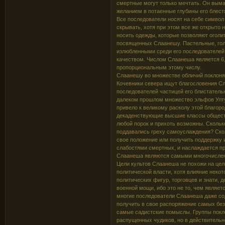
смертные могут только мечтать. Он выман
желанием в потаенные глубины его блест
Все последователи носят на себе символ
скрывать, хотя при этом все же открыто
носить одежды, которые позволяют оголи
посвященных Слаанешу. Пастельные, гол
излюбленными среди его последователей
качеством. Числом Слаанеша является 6,
пропорциональным этому числу.
Слаанешу во множестве обличий поклоня
Кочевники севера ищут благословения Сл
последователей частицей его блистательн
далеком прошлом множество эльфов Ултуа
привело к великому расколу этой благор
декаденствующие высшие классы общества
любой порок и прихоть возможны. Скольк
поддавались греху самоуслаждения? Скол
свое положение или получить поддержку
слабостями смертных, и наслаждается пр
Слаанеша являются самыми многочисленн
Цели культов Слаанеша не похожи на цел
политической власти, хотя влияние нек
политических фигур, торговцев и знати, 
военной мощи, ибо это не то, чем являетс
многие последователи Слаанеша даже сод
получить в свое распоряжение самых без
самые садистские помыслы. Группы покл
распущенных чудиков, но в действительн