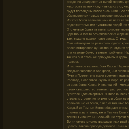
рождение и наделяет их силой творить д
некоторые из них - слуги высших сил, не
будут поглощены более сильными. Все эт
обыкновенных - лишь творения пороков и
Из этих богов величайшими из всех явл
подсознательными чувствами людей, их м
Это четыре брата из тьмы, которые упр
царство, а место без физических и вре
там, куда не доходит свет звезд. Оттуда
Они наблюдают за развитием одного кроше
более интересное существо. Иногда их пр
или на иные божественные проблемы. Нед
так как они столь же причудливы в дарах,
человек.
Итак, четыре великих бога Хаоса. Первый,
Владыка черепов и Бог крови, чьи гневны
Пути и Повелитель ткани времени, назы
Распада, Повелитель чумы и мора, из раз
из всех богов Хаоса. И последний - мол
своих сверхъестественных пристрастиях, 
губителен для смертных. В мире их всех
страны к стране, но их имя или облик не 
величайшие из богов, а все остальные бо
Каждый из Темных Богов обладает огромн
сложны и запутанны, так и Темные Боги 
логичны и понятны. Величайшие страхи 
Боги - смесь множества различных идей 
целого. Такова природа демонов Темных 