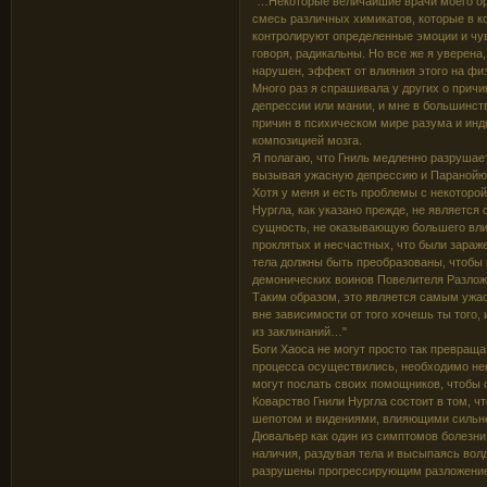
"…Некоторые величайшие врачи моего ор
смесь различных химикатов, которые в к
контролируют определенные эмоции и чув
говоря, радикальны. Но все же я уверена
нарушен, эффект от влияния этого на фи
Много раз я спрашивала у других о причи
депрессии или мании, и мне в большинств
причин в психическом мире разума и инд
композицией мозга.
Я полагаю, что Гниль медленно разрушает
вызывая ужасную депрессию и Паранойю 
Хотя у меня и есть проблемы с некоторой
Нургла, как указано прежде, не являетс
сущность, не оказывающую большего вли
проклятых и несчастных, что были зараже
тела должны быть преобразованы, чтобы 
демонических воинов Повелителя Разлож
Таким образом, это является самым ужас
вне зависимости от того хочешь ты того
из заклинаний…"
Боги Хаоса не могут просто так превраща
процесса осуществились, необходимо не
могут послать своих помощников, чтобы 
Коварство Гнили Нургла состоит в том, ч
шепотом и видениями, влияющими сильне
Дювальер как один из симптомов болезни.
наличия, раздувая тела и высыпаясь вол
разрушены прогрессирующим разложение