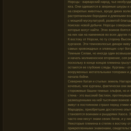
Норсцы - варварский народ, чье необузд
юга. Они одеваются в звериные шкуры и 
на свирепых животных, вроде диких волк
растрепанными бородами и длинными воло
с мощной мускулатурой, развитой благод
поисках новой добычи. Норсцы совершают
которые могут найти. Этих воинов боятся
на них как на наемников во всех других 
К востоку от Норски, по ту сторону Высок
курганов. Эти темноволосые дикари живу
самых кровожадных и зловещих слуг бого
Темным Силам, но иногда один возвышает
и начать молниеносное вторжение, сея р
поскольку в конце концов племена грызут
остаются ее глубокие следы. Курганы - о
вооруженных метательными топорами и 
начала бойни.
Севернее Катая и стылых земель Наггаро
кочевью, чем курганы, фактически они жи
сторожевые башни темных эльфов, но и п
стена - это высокий бастион, протянувши
размещенными на ней тысячами воинов не
живут в постоянном страхе перед этими
Мародеры, приобретшие достаточно опыт
становятся воинами и рыцарями Хаоса. Э
часто они несут знаки своих богов, и у н
Некоторые племена в степях к востоку от
прикрепленными знаменами, свидетельс