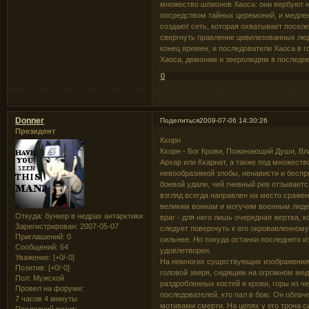
множество шпионов Хаоса: они вербуют 
посредством тайных церемоний, и медлен
создают сеть, которая охватывает поселе
свергнуть правление цивилизованных люд
конец времен, и последователи Хаоса в г
Хаоса, демонам и зверолюдям в последне
0
Donner
Поделиться
2009-07-06 14:30:26
Президент
Кхорн
Кхорн - Бог Крови, Пожинающий Души, Вл
Архар или Кхарнат, а также под множест
невообразимой злобы, ненависти и беспр
боевой удали, чей гневный рев отзываетс
взгляд всегда направлен на место сражен
великим воинам и могучим военным лидер
Откуда:
бункер в недрах антарктики
враг - для него лишь очередная жертва, к
Зарегистрирован
: 2007-05-07
следует повергнуть к его окровавленному
Приглашений:
0
сильнее. Но покуда останки последнего и
Сообщений:
64
удовлетворен.
Уважение:
[+0/-0]
На немногих существующих изображениях
Позитив:
[+0/-0]
головой зверя, сидящим на огромном мед
Пол:
Мужской
раздробленных костей и крови, горы из че
Провел на форуме:
последователей, кто пал в бою. Он обла
7 часов 4 минуты
мотивами смерти. На цепях у его трона с