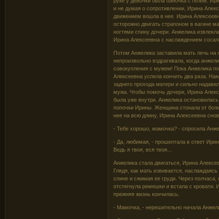
руке у девочки была баночка с гелем. Ир
и не думая о сопротивлении, Ирина Алекс
движением вошла в нее. Ирина Алексеевн
осторожно двигать страпоном в вагине ма
ногтями спину дочери. Анжелика извлекла
Ирина Алексеевна с наслаждением сосала
Потом Анжелика заставила мать лечь на 
непроизвольно вздрагивала, когда анжели
совокупления с мужем! Пока Анжелика по
Алексеевна успела кончить два раза. Нак
заднего прохода матери и сильно надавил
мужа. Чтобы помочь дочери, Ирина Алекс
была уже внутри. Анжелика остановилась
попочки Ирины. Женщина стонала от боли 
нее на всю длину, Ирина Алексеевна снов
- Тебе хорошо, мамочка? - спросила Анже
- Да, любимая, - прошептала в ответ Ирин
Ведь я твоя, вся твоя...
Анжелика стала двигаться, Ирина Алексее
Глядя, как мать извивается, наслаждаясь
спине и сжимая ее груди. Через полчаса,
отстегнула ремешки и встала с кровати. 
прежняя жизнь кончилась.
- Мамочка, - нерешительно начала Анжелика