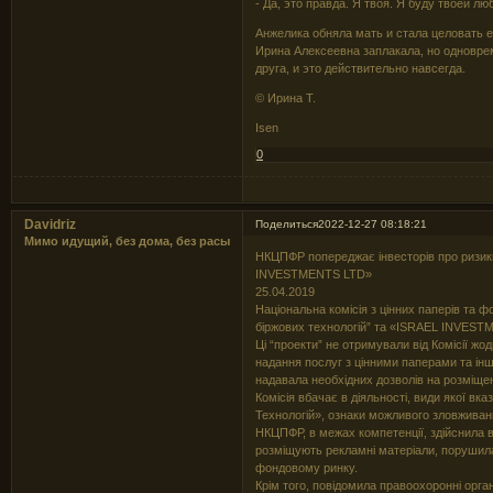
- Да, это правда. Я твоя. Я буду твоей л
Анжелика обняла мать и стала целовать ее
Ирина Алексеевна заплакала, но одноврем
друга, и это действительно навсегда.
© Ирина Т.
Isen
0
Davidriz
Поделиться
2022-12-27 08:18:21
Мимо идущий, без дома, без расы
НКЦПФР попереджає інвесторів про ризики
INVESTMENTS LTD»
25.04.2019
Національна комісія з цінних паперів та 
біржових технологій” та «ISRAEL INVEST
Ці “проекти” не отримували від Комісії жод
надання послуг з цінними паперами та інш
надавала необхідних дозволів на розміще
Комісія вбачає в діяльності, види якої в
Технологій», ознаки можливого зловживан
НКЦПФР, в межах компетенції, здійснила всі
розміщують рекламні матеріали, порушила
фондовому ринку.
Крім того, повідомила правоохоронні орга