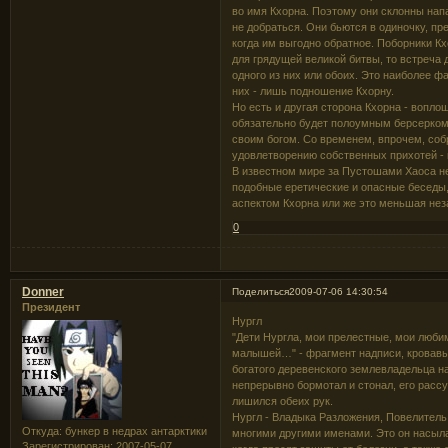
во имя Кхорна. Поэтому они склонны напа
не добраться. Они бьются в одиночку, пр
когда им выгодно обратное. Поборники Кхо
для грядущей великой битвы, то встреча
одного из них или обоих. Это наиболее ф
них - лишь подношение Кхорну.
Но есть и другая сторона Кхорна - вопло
обязательно будет полоумным берсерком
своим богом. Со временем, впрочем, соб
удовлетворению собственных прихотей - к
В известном мире за Пустошами Хаоса н
подобные еретические и опасные беседы, 
аспектом Кхорна или же это меньшая нез
0
Donner
Поделиться
2009-07-06 14:30:54
Президент
Нургл
"Дети Нургла, мои прелестные, мои люби
малышей…" - фрагмент надписи, кровавы
богатого деревенского землевладельца н
непрерывно бормотал и стонал, его рассу
лишился обеих рук.
Нургл - Владыка Разложения, Повелитель 
Откуда:
бункер в недрах антарктики
многими другими именами. Это он насыла
Зарегистрирован
: 2007-05-07