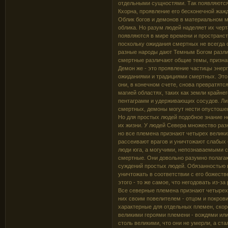
отдельными сущностями. Так появляются,
Кхорна, проявление его бесконечной жа
Облик богов и демонов в материальном ми
облика. Но разум людей наделяет их чер
появляются в мире времени и пространс
поскольку ожидания смертных не всегда 
разные народы дают Темным Богом разли
смертные различают общие темы, признак
Демон же - это проявление частицы энер
ожиданиями и традициями смертных. Это 
они, в конечном счете, снова превратят
магией областях, таких как земли крайне
пентаграмм и удерживающих сосудов. Лиш
смертных, демоны могут нести опустоше
Но для простых людей подобное знание н
их жизни. У людей Севера множество разн
но все племена признают четырех велики
рассеивают врагов и уничтожают слабых 
люди юга, а могучими, непознаваемыми с
смертные. Они довольно разумно полага
суждений простых людей. Обязанностью во
уничтожать в соответствии с его божест
этого - то же самое, что негодовать из-з
Все северные племена признают четырех 
них своим повелителем - отцом и покров
характерные для отдельных племен, скор
великими героями племени - вождями или
столь великими, что они не умерли, а ст