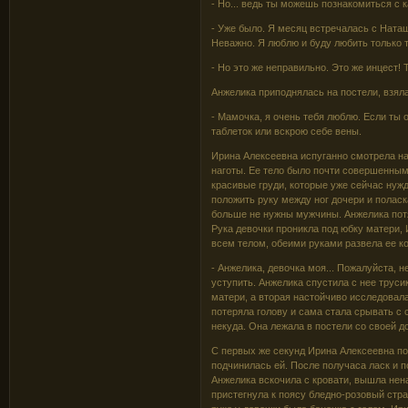
- Но... ведь ты можешь познакомиться с 
- Уже было. Я месяц встречалась с Наташ
Неважно. Я люблю и буду любить только 
- Но это же неправильно. Это же инцест! 
Анжелика приподнялась на постели, взяла
- Мамочка, я очень тебя люблю. Если ты 
таблеток или вскрою себе вены.
Ирина Алексеевна испуганно смотрела на
наготы. Ее тело было почти совершенным
красивые груди, которые уже сейчас нуж
положить руку между ног дочери и поласк
больше не нужны мужчины. Анжелика потя
Рука девочки проникла под юбку матери, 
всем телом, обеими руками развела ее к
- Анжелика, девочка моя... Пожалуйста, н
уступить. Анжелика спустила с нее труси
матери, а вторая настойчиво исследова
потеряла голову и сама стала срывать с 
некуда. Она лежала в постели со своей д
С первых же секунд Ирина Алексеевна пон
подчинилась ей. После получаса ласк и 
Анжелика вскочила с кровати, вышла нена
пристегнула к поясу бледно-розовый стра