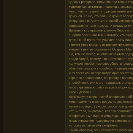
ценных ресурсов, живущих под тенью те
кошмарных мутантов, чудовищ с множест
животных, и тварей, что дышат огнем ил
демонов. Те же, кто больше других освед
разрушенные Врата магической изменяющ
извращая их тело и разум, и создавая м
Дальше к югу вредное влияние Хаоса осл
энергия рассеивается, и потому, что люд
детенышей мутантов убивают сразу или о
сможет жить рядом с истинным человеком
магией в центре Воронки на Острове Мер
Но, тем не менее, многие меняются под д
среди людей, потому что в отличие от д
получают необычные способности, снаруж
обычные людские способности развивают
интеллект или неотразимую привлекатель
скрытые способности, острейшую проница
способности, они могут выдыхать огонь,
либо скрываться, либо умереть от рук ох
Боги и демоны
Боги живут в мире чистой бесформенной 
мир, и даже не место вовсе, но поскольк
неким сосуществующим миром или другим
нет ни тела, ни разума, как это понимаю
бесформенные идеи и импульсы, не подчи
лишь отражение подсознания смертных - 
которые испытывают смертные.
Таким образом, боги становятся реальны