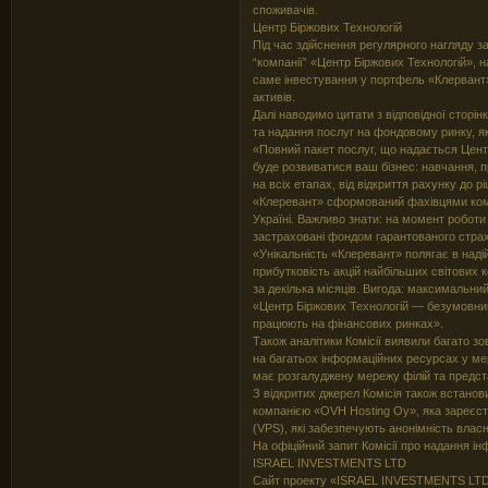
споживачів.
Центр Біржових Технологій
Під час здійснення регулярного нагляду з
“компанії” «Центр Біржових Технологій», 
саме інвестування у портфель «Клервант»
активів.
Далі наводимо цитати з відповідної сторін
та надання послуг на фондовому ринку, які
«Повний пакет послуг, що надається Цент
буде розвиватися ваш бізнес: навчання, п
на всіх етапах, від відкриття рахунку до 
«Клеревант» сформований фахівцями ком
Україні. Важливо знати: на момент робот
застраховані фондом гарантованого стра
«Унікальність «Клеревант» полягає в надій
прибутковість акцій найбільших світових к
за декілька місяців. Вигода: максимальний 
«Центр Біржових Технологій — безумовний л
працюють на фінансових ринках».
Також аналітики Комісії виявили багато зо
на багатьох інформаційних ресурсах у мере
має розгалуджену мережу філій та предста
З відкритих джерел Комісія також встано
компанією «OVH Hosting Oy», яка зареєстр
(VPS), які забезпечують анонімність власн
На офіційний запит Комісії про надання інф
ISRAEL INVESTMENTS LTD
Сайт проекту «ISRAEL INVESTMENTS LTD»