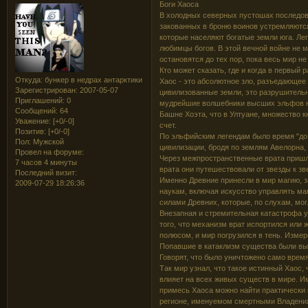
Боги Хаоса
В холодных северных пустошах последов
закованных в броню воинов устремляются
которые населяют богатые земли юга. Лег
любимцы богов. В этой вечной войне не м
остановятся до тех пор, пока весь мир н
Кто может сказать, где и когда в первы
Откуда:
бункер в недрах антарктики
Хаос - это абсолютное зло, разъедающее
Зарегистрирован
: 2007-05-07
цивилизованные земли, это разрушительн
Приглашений:
0
мудрейшие волшебники высших эльфов не
Сообщений:
64
Башне Хоэта, что в Ултуане, множество к
Уважение:
[+0/-0]
счет.
Позитив:
[+0/-0]
По эльфийским легендам было время "до м
Пол:
Мужской
цивилизации, бродя по землям Авелорна,
Провел на форуме:
Через межпространственные врата пришли
7 часов 4 минуты
врата они путешествовали от звезды к зв
Последний визит:
Именно Древние принесли в мир магию, з
2009-07-29 18:26:36
наукам, включая искусство управлять ма
силами Древних, которые, по слухам, мог
Внезапная и стремительная катастрофа у
того, что механизм врат испортился или 
полюсом, и мир погрузился в тень. Измер
Попавшие в катаклизм существа были вык
Говорят, что было уничтожено само врем
Так мир узнал, что такое истинный Хаос,
влияет на всех живых существ в мире. И
примесь Хаоса можно найти практически 
регионе, именуемом смертными Владения