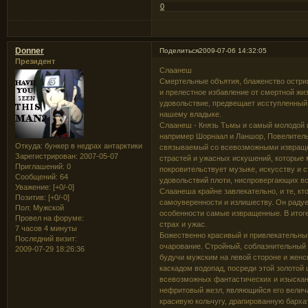
0
Donner
Поделиться
2009-07-06 14:32:05
Президент
Слаанеш
Смертельные объятия, блаженство остри
и прелестное избавление от смертной жи
удовольствие, предвещает исступленный 
нашему владыке.
Слаанеш - Князь Тьмы и самый молодой 
например Шорнаал и Ланшор, Повелитель 
Откуда:
бункер в недрах антарктики
связываемый со всевозможными извраще
Зарегистрирован
: 2007-05-07
страстей и ужасных искушений, которые 
Приглашений:
0
покровительствует музыке, искусству и 
Сообщений:
64
удовольствий плоти, ниспровергающих в
Уважение:
[+0/-0]
Слаанеша крайне завлекательно, и те, кт
Позитив:
[+0/-0]
самоуверенности и излишеству. Он радуе
Пол:
Мужской
особенности самые извращенные. В итоге 
Провел на форуме:
страх и ужас.
7 часов 4 минуты
Божественно красивый и привлекательн
Последний визит:
очарование. Стройный, соблазнительный 
2009-07-29 18:26:36
будучи мужским на левой стороне и женс
каскадом водопад, посреди этой золото
всевозможных фантастических и изысканн
нефритовый жезл, являющийся его велич
красивую кольчугу, драпированную барх