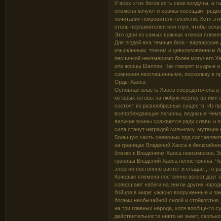
У всех этих богов есть свои колдуны, а 
племена кочуют и храмы посещают редко,
почитания покровителя племени. Хотя эт
столь неуважителен или глуп, чтобы оскв
Это одни из самых важных членов племе
Для людей юга темные боги - варварские
изысканным, тонким и цивилизованным б
песчинкой неизмеримо более могучего Ха
или жрицы Шаллии. Как говорят мудрые 
сомнения неоглашенными, поскольку в пр
Орды Хаоса
Основная власть Хаоса сосредоточена в 
которых готовы на любую жертву во имя 
состоят из разнообразных существ. Из п
всепобеждающие легионы, ведомые Чемп
великие воины сражаются ради славы и п
сила станут наградой сильному, мутации 
Большую часть северных орд составляют
на границах Владений Хаоса в бескрайни
близко к Владениям Хаоса невозможно. Зе
границы Владений Хаоса непостоянны. Че
энергия постоянно растет и спадает, то 
Кочевые племена постоянно воюют друг с 
совершают набеги на земли других наро
бойцов в мире: ужасно вооруженные и за
богами необычайной силой и стойкостью,
на три главных народа, хотя вообще-то с
действительности никто не знает, скольк