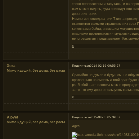
тесно переплетены и запутаны, и на перв
сам может видеть, куда приведут все нит
дороге истории.
Немногие последователи Тзинча проходят 
становятся самыми страшными из всех 
качествами бойца, и высшим могущество
опасными противниками - мудрыми лиде
непогрешимым предвиденьем. Как можно п
0
Хока
Поделиться
2014-02-16 09:55:27
Мимо идущий, без дома, без расы
Сражайся не думая о будущем, не обдумы
сражаешься на смерть и твой враг будет
ps: Любой шаг человека можно предвидеть
за то что ему дорого пользуясь только п
0
Ajovet
Поделиться
2015-04-05 05:39:37
Мимо идущий, без дома, без расы
Ages