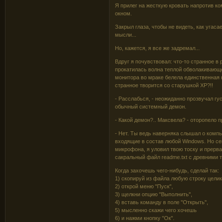
Я прилег на жесткую кровать напротив к
окном.
Закрыл глаза, чтобы не видеть, как угаса
мысли...
Но, кажется, я все же задремал...
Вдруг я почувствовал: что-то странное в 
прокатилась волна теплой обволакивающе
монитора во мраке белела единственная н
странное творится со старушкой XP?!!
- Расслабься, - неожиданно прозвучал гу
обычный системный демон.
- Какой демон?.. Максвела? - оторопело 
- Нет. Ты ведь наверняка слышал о ком
входящие в состав любой Windows. Но се
микрофона, я уловил твою тоску и прерв
сакральный файл readme.txt с древними 
Когда захочешь чего-нибудь, сделай так:
1) скопируй из файла любую строку цели
2) открой меню "Пуск",
3) щелкни опцию "Выполнить",
4) вставь команду в поле "Открыть",
5) мысленно скажи чего хочешь
6) и нажми кнопку "Ок".