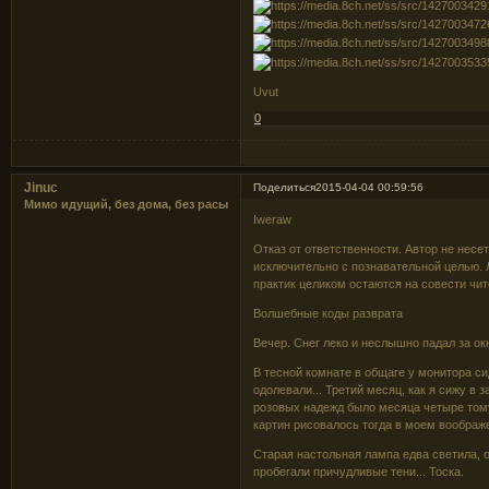
Uvut
0
Jinuc
Поделиться
2015-04-04 00:59:56
Мимо идущий, без дома, без расы
Iweraw
Отказ от ответственности. Автор не несе
исключительно с познавательной целью.
практик целиком остаются на совести чит
Волшебные коды разврата
Вечер. Снег леко и неслышно падал за о
В тесной комнате в общаге у монитора си
одолевали... Третий месяц, как я сижу в
розовых надежд было месяца четыре тому 
картин рисовалось тогда в моем воображ
Старая настольная лампа едва светила,
пробегали причудливые тени... Тоска.