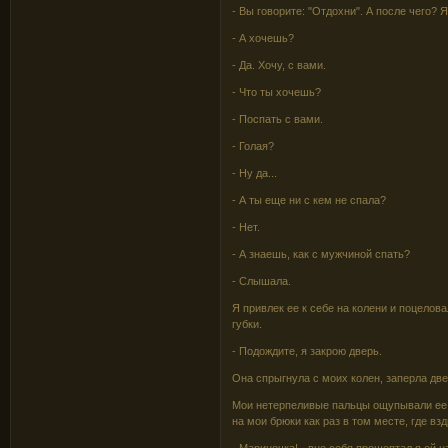
- Вы говорите: "Отдохни". А после чего? Я
- А хочешь?
- Да. Хочу, с вами.
- Что ты хочешь?
- Поспать с вами.
- Голая?
- Ну да...
- А ты еще ни с кем не спала?
- Нет.
- А знаешь, как с мужчиной спать?
- Слышала.
Я привлек ее к себе на колени и поцелов
губки.
- Подождите, я закрою дверь.
Она спрыгнула с моих колен, заперла две
Мои нетерпеливые пальцы ощупывали ее м
на мои брюки как раз в том месте, где в
- Мариночка! - вне себя прошептал я ей 