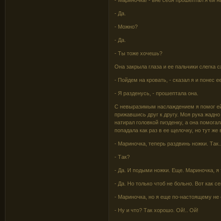
- Да.
- Можно?
- Да.
- Ты тоже хочешь?
Она закрыла глаза и ее пальчики слегка 
- Пойдем на кровать, - сказал я и понес ее
- Я разденусь, - прошептала она.
С невыразимым наслаждением я помог ей 
прижавшись друг к другу. Моя рука жадн
натирал головкой пизденку, а она помогал
попадала как раз в ее щелочку, но тут же
- Мариночка, теперь раздвинь ножки. Так..
- Так?
- Да. И подыми ножки. Еще. Мариночка, я
- Да. Но только чтоб не больно. Вот как с
- Мариночка, но я еще по-настоящему не 
- Ну и что? Так хорошо. Ой!.. Ой!