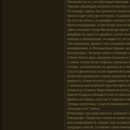
Несмотря на то, что некоторые признали
Торгрим Жалобщик поклялся отомстить, п
По правде, король был довольно сильно и
превосходит силу десяти орков, и шамана
бы его так сильно, но дварфы склонны к 
было игнорировать, и тем более нельзя б
тайно отсылает гонца Императору Карлу Ф
дварфам не удастся сдержать натиск зеле
помощи у Императора, он надеется, что 
Тем временем, далеко к югу, всадники скв
направлениях от Восьмигорья Карака, неся
Восьмигорья. Легионы орков и гоблинов х
гоблин платит дань уважения Грумлоку и 
С обеих сторон были собраны огромные а
потерю, а зеленокожие не думали ни о че
Спустя два месяца после падения Восьмиг
Когда они пробирались вдоль расщелин ок
меркнуть, и мир потонул в дымке неесте-
С вершины высочайшей горы Наггарота Ма
шпионы из Старого Мира принесли вести
Короля Колдуна сбываются как по писа-н
Далеко на севере, скрытая от людских гл
Отряды гротескных существ маршируют р
несущим стяг Тзинча.
В Империи, при виде красного затмения, 
Альтдорфа. Городская стража не может ко
восстанавливается. Однако оно не прошло
грядущих ужасов, со-бирают свои пожитки