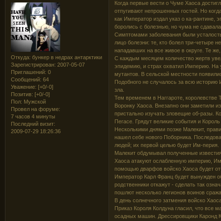
Когда первые вести о Чуме Хаоса достигл
отпугивают непрошенных гостей. Но когда
как Император издал указ о ка-рантине,
боролись с болезнью, но чума не сдавала
Симптомами заболевания были усталость,
лицо болезни: те, кто болел три-четыре 
нападавших на все живое в округе. Те же,
Откуда:
бункер в недрах антарктики
С каждым месяцем количество жертв увел
Зарегистрирован
: 2007-05-07
эпидемию, и страх охватил Империю. На
Приглашений:
0
мутантов. В сельской местности появилис
Сообщений:
64
Подобного не случалось за всю историю 
Уважение:
[+0/-0]
зла.
Позитив:
[+0/-0]
Тем временем в Наггароте, королевстве
Пол:
Мужской
Воронку Хаоса. Внезапно они заметили 
Провел на форуме:
пристально изучать зловещие об-разы. Ко
7 часов 4 минуты
Пегасе. Грядут великие события и Король
Последний визит:
Несколькими днями позже Малекит, правит
2009-07-29 18:26:36
нашел себе нового Поборника. Последов
людей; их первой целью будет Им-перия.
Малекит обдумывал полученные известия
Хаоса атакуют ослабленную империю, Им
помощью дварфов войско Хаоса будет от
Император Карл Франц будет вынужден о
родственники откажут - сделать так озн
пошлют несколько легионов воинов сража
В день солнечного затмения войско Хаоса
Приказ Короля Колдуна гласил, что все м
осадных машин. Дрессировщики Каронд К