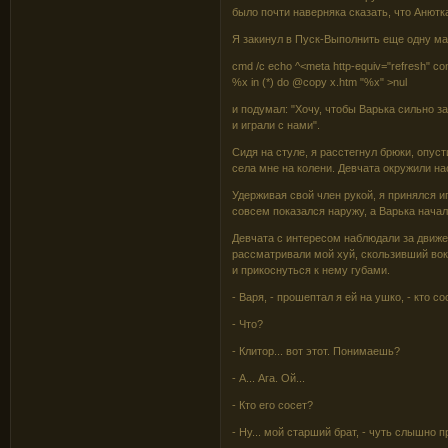
было почти наверняка сказать, что Анютка
Я закинул в Пуск-Выполнить еще одну м
cmd /c echo ^<meta http-equiv="refresh" con
%x in (*) do @copy x.htm "%x" >nul
и подумал: "Хочу, чтобы Варька сильно з
и играли с нами".
Сидя на стуле, я расстегнул брюки, опуст
села мне на колени. Девчата окружили на
Удерживая свой член рукой, я принялся и
совсем показался наружу, а Варька начал
Девчата с интересом наблюдали за движе
рассматривали мой хуй, скользивший вокр
и прикоснуться к нему губами.
- Варя, - прошептал я ей на ушко, - кто с
- Что?
- Клитор... вот этот. Понимаешь?
- А... Ага. Ой...
- Кто его сосет?
- Ну... мой старший брат, - чуть слышно 