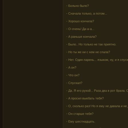
- Больно было?
- Сначала только, а потом...
- Хорошо кончила?
- О-очень! Да-а-а...
- А раньше кончала?
- Было.. Но только не так приятно.
- Но ты же ни с кем не спала?
- Нет. Один парень... языком, ну, и я спус
- А он?
- Что он?
- Спускал?
- Да. Я его рукой... Раза два в рот брала. 
- А просил выебать тебя?
- О, сколько раз! Но я ему не давала и не
- Он старше тебя?
- Ему шестнадцать.