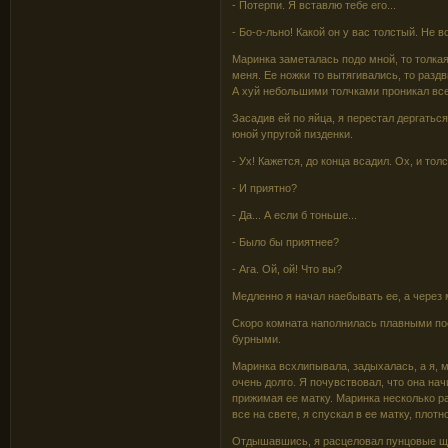
- Потерпи. Я вставлю тебе его...
- Бо-о-льно! Какой он у вас толстый. Не во
Маринка заметалась подо мной, то толка
меня. Ее ножки то вытягивались, то разд
А хуй небольшими толчками проникал все 
Засадив ей по яйца, я перестал дергат
юной упругой пизденки.
- Ух! Кажется, до конца всадил. Ох, и тол
- И приятно?
- Да... А если б тоньше...
- Было бы приятнее?
- Ага. Ой, ой! Что вы?
Медленно я начал наебывать ее, а через м
Скоро комната наполнилась плавными по
бурными.
Маринка всхлипывала, задыхалась, а я, м
очень долго. Я почувствовал, что она на
прижимая ее матку. Маринка несколько ра
все на свете, я спускал в ее матку, плотн
Отдышавшись, я расцеловал пунцовые ще