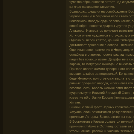
чувство обреченности витает над людьми
взгляде на красное затмение.
В дварфах, шедших на освобождение Вось
Черное солнце в багровом небе стало ос
неизбежной победы орды зелено-кожих, 
своей обре-ченности дварфы идут по уще
Альтдорф. Император получает известие 
Хотя он очень нуждается в отрядах для о
Однако он верен клятве, данной Сигмаром
доставляет донесение с севера - великая
Оценивая свое положение в Нордланде и 
ослабила его армии, посеяв разлад и ра
падет без помощи извне. Дварфы не в со
Карака, то могут уже никогда не выслать
Призвав своего самого доверенного наез
высших эльфов за поддержкой. Когда посл
беде Империи, приготовился выслать отря
равных среди его народа, и посылает его
безопасности, Король Феникс отплывает 
суда плывут в Великий Западный Океан,
известие об отбытии Короля Феникса дост
Ултуан.
В ночи Великий флот Черных ковчегов отп
Ултуана, силы захватчиков разделяются на
проливам Лотерна. Вскоре легио-ны тем
В Восьмигорье Карака создается великий 
проникли глубоко в Остланд, оставив за 
чтобы нагнать разбойни-чающих темных э