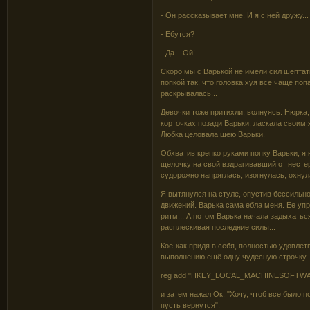
- Он рассказывает мне. И я с ней дружу... И
- Ебутся?
- Да... Ой!
Скоро мы с Варькой не имели сил шептат
попкой так, что головка хуя все чаще по
раскрывалась...
Девочки тоже притихли, волнуясь. Нюрка,
корточках позади Варьки, ласкала своим
Любка целовала шею Варьки.
Обхватив крепко руками попку Варьки, я
щелочку на свой вздрагивавший от нестер
судорожно напряглась, изогнулась, охнула
Я вытянулся на стуле, опустив бессильно
движений. Варька сама ебла меня. Ее упр
ритм... А потом Варька начала задыхатьс
расплескивая последние силы...
Кое-как придя в себя, полностью удовлет
выполнению ещё одну чудесную строчку
reg add "HKEY_LOCAL_MACHINESOFTWAREMic
и затем нажал Ок: "Хочу, чтоб все было п
пусть вернутся".