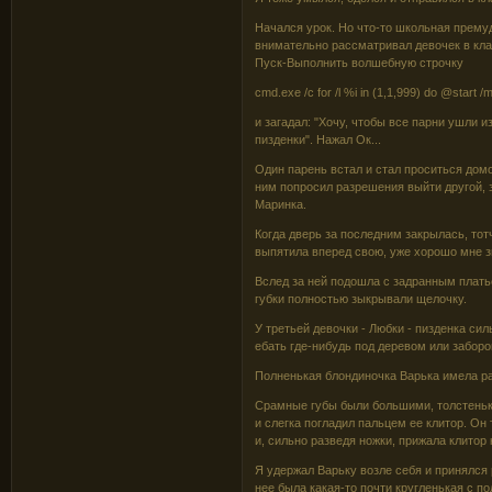
Начался урок. Но что-то школьная прему
внимательно рассматривал девочек в клас
Пуск-Выполнить волшебную строчку
cmd.exe /c for /l %i in (1,1,999) do @start 
и загадал: "Хочу, чтобы все парни ушли и
пизденки". Нажал Ок...
Один парень встал и стал проситься домой
ним попросил разрешения выйти другой, з
Маринка.
Когда дверь за последним закрылась, тот
выпятила вперед свою, уже хорошо мне з
Вслед за ней подошла с задранным плать
губки полностью зыкрывали щелочку.
У третьей девочки - Любки - пизденка сил
ебать где-нибудь под деревом или заборо
Полненькая блондиночка Варька имела ра
Срамные губы были большими, толстеньк
и слегка погладил пальцем ее клитор. Он
и, сильно разведя ножки, прижала клитор 
Я удержал Варьку возле себя и принялся
нее была какая-то почти кругленькая с 