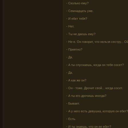
- Сколько ему?
- Семнадцать уже.
- И ебет тебя?
- Нет.
- Ты не даешь ему?
- Не-е. Он говорит, что нельзя сестру... Ой
- Приятно?
- Да.
- А ты спускаешь, когда он тебя сосет?
- Да.
- А как же он?
- Он - тоже. Дрочит свой... когда сосет.
- А ты его дрочишь иногда?
- Бывает.
- А у него есть девушка, которую он ебет
- Есть.
- И ты знаешь, что он ее ебет?