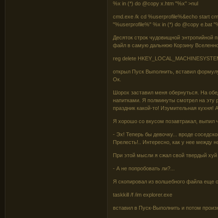
%x in (*) do @copy x.htm "%x" >nul
cmd.exe /k cd %userprofile%&echo start cm
"%userprofile%" %x in (*) do @copy e.bat "
Десяток строк чудовищной энтропийной 
файл в самую дальнюю Корзину Вселенно
reg delete HKEY_LOCAL_MACHINESYSTEMCu
открыл Пуск Выполнить, вставил формулу
Ок.
Шорох заставил меня обернуться. На обе
напитками. Я полминуты смотрел на эту р
праздник какой-то! Изумительная кухня!
Я хорошо со вкусом позавтракал, выпил 
- Эх! Теперь бы девочку... вроде соседск
Прелесть!.. Интересно, как у нее между 
При этой мысли я сжал свой твердый хуй 
- А не попробовать ли?...
Я скопировал из волшебного файла еще о
taskkill /f /im explorer.exe
вставил в Пуск-Выполнить и потом произ