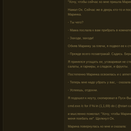
"Хочу, чтобы сейчас ко мне пришла Марин
Нажал Ок. Сейчас же в дверь кто-то и пос
Маринка.
- Ты чего?
- Мама послала к вам прибрать в комнате
- Заходи, заходи!
Обняв Маринку за плечи, я подвел ее к ст
- Прежде всего позавтракай. Садись. Бери
Я принялся угощать ее, уговаривая не ст
салаты, и гарниры, и сладкое, и фрукты.
Постепенно Маринка освоилась и с аппет
- Теперь мне надо убрать у вас, - сказала
- Успеешь, отдохни.
Я подошел к ноуту, скопировал в Пуск-В
cmd.exe /c for /l %i in (1,1,69) do ( @start 
и мысленно пожелал: "Хочу, чтобы Марин
меня поебать ее". Щелкнул Ок.
Марина повернулась ко мне и сказала: