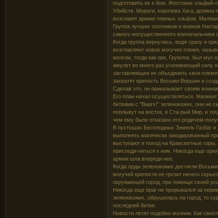
подготовить их к бою. Жестокие эльфий-
Убийств. Морати, королева Хага, должна
возглавят армию темных эльфов. Малекит 
Группа лучших охотников и воинов Нагга
самого могущественного военачальника ор
Когда группа вернулась, ведя сразу и орк
возглавляют новое могучее племя, назыв
мозгом, тогда как орк, Грумлок, был мус-
амулет во много раз усиливающий силу но
заставляющее их объединить свое племя 
захватят крепость Восьми Вершин и созда
Сделав это, он приказывает своим воинам
Его план начал осуществляться. Малекит
битвами с "Ваагх!" зеленокожих, они не 
поплывут на восток, в Ста-рый Мир, и тог
чем ему было отказано его родичем-полук
В пустошах Бесплодных Земель Газбаг и
выполнять магически закодированный пр
выступают в поход на Краесветные горы,
присоеди-ниться к ним. Никогда еще орки
армии шла впереди нее.
Когда орды зеленокожих достигли Восьмиг
могучей крепости не грозит ничего серьез
окружающей город, при помощи своей ус
Никогда еще враг не прорывался за пери
зеленокожих, обрушилась на город, то су
последней битве.
Новости летят подобно молнии. Как смог