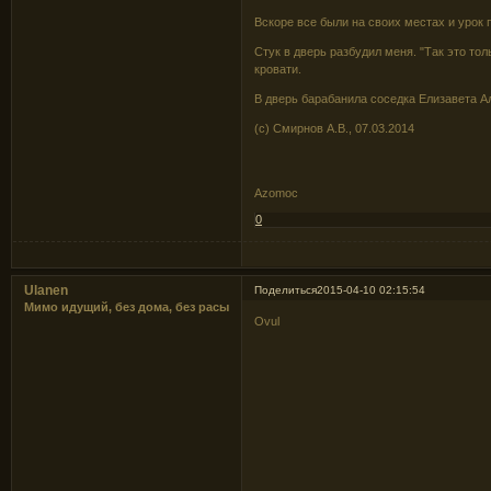
Вскоре все были на своих местах и урок 
Стук в дверь разбудил меня. "Так это толь
кровати.
В дверь барабанила соседка Елизавета Ал
(c) Смирнов А.В., 07.03.2014
Azomoc
0
Ulanen
Поделиться
2015-04-10 02:15:54
Мимо идущий, без дома, без расы
Ovul