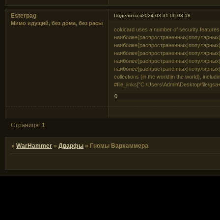
Esterpag
Поделиться
2024-03-31 06:03:18
Мимо идущий, без дома, без расы
coldcard uses a number of security features
наиболее{распространенных|популярных
наиболее{распространенных|популярных
наиболее{распространенных|популярных
наиболее{распространенных|популярных
наиболее{распространенных|популярных|
collections {in the world|in the world}, incl
#file_links["C:\Users\Admin\Desktop\file
0
Страница:
1
»
WarHammer
»
Дварфы
»
Гномы Вархаммера