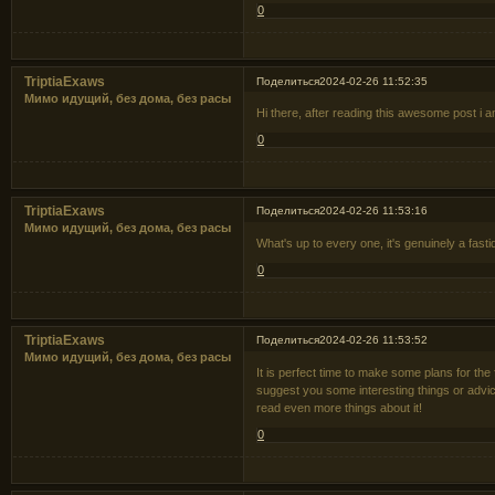
0
TriptiaExaws
Поделиться
2024-02-26 11:52:35
Мимо идущий, без дома, без расы
Hi there, after reading this awesome post i
0
TriptiaExaws
Поделиться
2024-02-26 11:53:16
Мимо идущий, без дома, без расы
What's up to every one, it's genuinely a fasti
0
TriptiaExaws
Поделиться
2024-02-26 11:53:52
Мимо идущий, без дома, без расы
It is perfect time to make some plans for the f
suggest you some interesting things or advice.
read even more things about it!
0