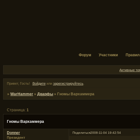
Форум
Участники
Правил
Активные т
Привет, Гость!
Войдите
или
зарегистрируйтесь
.
»
WarHammer
»
Дварфы
»
Гномы Вархаммера
Страница:
1
Гномы Вархаммера
Donner
Поделиться
2008-11-04 19:42:54
Президент