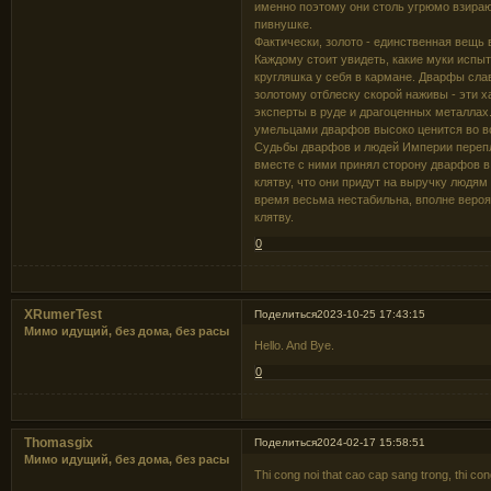
именно поэтому они столь угрюмо взираю
пивнушке.
Фактически, золото - единственная вещь
Каждому стоит увидеть, какие муки испы
кругляшка у себя в кармане. Дварфы слав
золотому отблеску скорой наживы - эти х
эксперты в руде и драгоценных металлах
умельцами дварфов высоко ценится во в
Судьбы дварфов и людей Империи перепле
вместе с ними принял сторону дварфов в
клятву, что они придут на выручку людям
время весьма нестабильна, вполне вероя
клятву.
0
XRumerTest
Поделиться
2023-10-25 17:43:15
Мимо идущий, без дома, без расы
Hello. And Bye.
0
Thomasgix
Поделиться
2024-02-17 15:58:51
Мимо идущий, без дома, без расы
Thi cong noi that cao cap sang trong, thi con