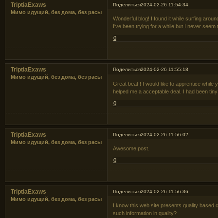
TriptiaExaws
Поделиться
2024-02-26 11:54:34
Мимо идущий, без дома, без расы
Wonderful blog! I found it while surfing aro
I've been trying for a while but I never seem
0
TriptiaExaws
Поделиться
2024-02-26 11:55:18
Мимо идущий, без дома, без расы
Great beat ! I would like to apprentice whil
helped me a acceptable deal. I had been tiny 
0
TriptiaExaws
Поделиться
2024-02-26 11:56:02
Мимо идущий, без дома, без расы
Awesome post.
0
TriptiaExaws
Поделиться
2024-02-26 11:56:36
Мимо идущий, без дома, без расы
I know this web site presents quality based 
such information in quality?