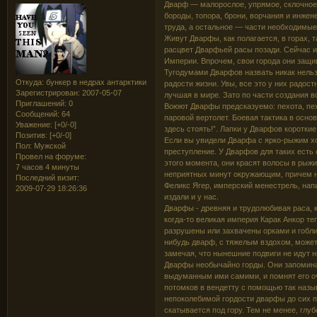
Дварф — малорослое, упрямое, склочное,
бороды, топора, брони, ворчания и инжен
труда, а остальное — части необходимые
Живут Дварфы, как полагается, в горах, 
расцвет Дварфьей расы позади. Сейчас и
Империи. Впрочем, свои города они защи
Тугодумами Дварфов назвать никак нельз
Откуда:
бункер в недрах антарктики
радости жизни. Увы, все это у них радос
Зарегистрирован
: 2007-05-07
лучшая в мире. Зато по части создания в
Приглашений:
0
Воюют Дварфы предсказуемо: пехота, пех
Сообщений:
64
паровой вертолет. Боевая тактика в основ
Уважение:
[+0/-0]
здесь стоять!”. Лапки у Дварфов коротк
Позитив:
[+0/-0]
Если вы увидели Дварфа с ярко-рыжим хо
Пол:
Мужской
преступление. У Дварфов для таких есть 
Провел на форуме:
этого момента, они красят волосы в рыж
7 часов 4 минуты
неприятных минут окружающим, причем не 
Последний визит:
Феликс Ягер, имперский менестрель, нап
2009-07-29 18:26:36
издали и у нас.
Дварфы - древняя и трудолюбивая раса, к
когда-то великая империя Карак Анкор те
разрушены или захвачены орками и гобли
нибудь дварф, с тяжелым вздохом, може
замечая, что нынешние подвиги не идут н
Дварфы необычайно горды. Они запомина
выдуманным ими самими, и помнят его оч
потомков в вендетту с помощью так назыв
непоколебимой гордости дварфы до сих п
скатывается под гору. Тем не менее, глуб