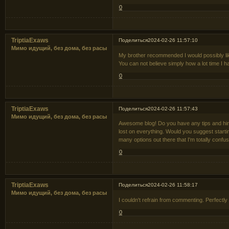
0
TriptiaExaws
Поделиться
2024-02-26 11:57:10
Мимо идущий, без дома, без расы
My brother recommended I would possibly like
You can not believe simply how a lot time I h
0
TriptiaExaws
Поделиться
2024-02-26 11:57:43
Мимо идущий, без дома, без расы
Awesome blog! Do you have any tips and hints 
lost on everything. Would you suggest startin
many options out there that I'm totally confu
0
TriptiaExaws
Поделиться
2024-02-26 11:58:17
Мимо идущий, без дома, без расы
I couldn't refrain from commenting. Perfectly 
0