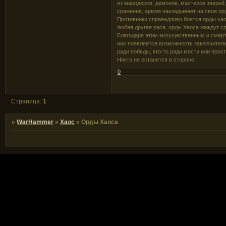
из мародеров, демонов, мастеров зверей,
сражения, армия накладывает на свое ор
Противники справедливо боятся орды хао
любая другая раса, орды Хаоса жаждут с
Благодаря этим могущественным и смерто
них появляется возможность заключитель
ради победы, кто-то ради мести или прос
Никто не останется в стороне.
0
Страница:
1
»
WarHammer
»
Хаос
»
Орды Хаоса