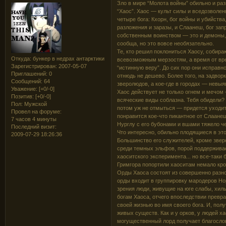
Зло в мире “Молота войны” обильно и раз
“Хаос”. Хаос — культ силы и вседозволе
четыре бога: Кхорн, бог войны и убийства
разложения и заразы, и Слаанеш, бог за
собственным воинством — это и демоны, 
сообща, но это вовсе необязательно.
Те, кто решил поклониться Хаосу, собира
Откуда:
бункер в недрах антарктики
всевозможным мерзостям, а время от вре
Зарегистрирован
: 2007-05-07
“истинную веру”. До сих пор они исправн
Приглашений:
0
отнюдь не дешево. Более того, на задво
Сообщений:
64
зверолюдов, а кое-где в городах — невы
Уважение:
[+0/-0]
Хаос действует не только огнем и мечом 
Позитив:
[+0/-0]
всяческие виды соблазна. Тебя обидели?
Пол:
Мужской
потом уж не отмыться — придется уходит
Провел на форуме:
понравится кое-что пикантное от Слаанеш
7 часов 4 минуты
Нурглу с его бубонами и вшами тяжело че
Последний визит:
Что интересно, обильно плодящиеся в эт
2009-07-29 18:26:36
Большинство его служителей, кроме звер
среди темных эльфов, порой поддерживае
хаоситского эксперимента... но все-таки
Гримгора попортили хаоситам немало кро
Орды Хаоса состоят из совершенно разно
орды входит в группировку мародеров Но
зрения люди, живущие на юге слабы, хил
богам Хаоса, отчего впоследствии прев
своей жизнью во имя своего бога. И, пол
живых существ. Как и у орков, у людей х
могущественный лорд получает благослов