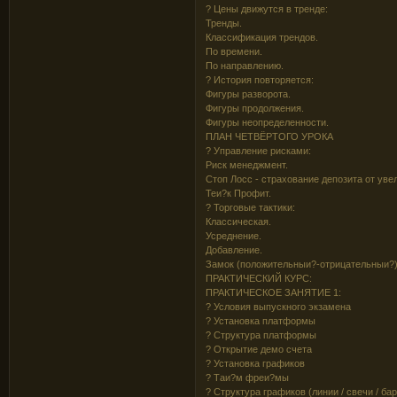
? Цены движутся в тренде:
Тренды.
Классификация трендов.
По времени.
По направлению.
? История повторяется:
Фигуры разворота.
Фигуры продолжения.
Фигуры неопределенности.
ПЛАН ЧЕТВЁРТОГО УРОКА
? Управление рисками:
Риск менеджмент.
Стоп Лосс - страхование депозита от уве
Теи?к Профит.
? Торговые тактики:
Классическая.
Усреднение.
Добавление.
Замок (положительныи?-отрицательныи?)
ПРАКТИЧЕСКИЙ КУРС:
ПРАКТИЧЕСКОЕ ЗАНЯТИЕ 1:
? Условия выпускного экзамена
? Установка платформы
? Структура платформы
? Открытие демо счета
? Установка графиков
? Таи?м фреи?мы
? Структура графиков (линии / свечи / ба