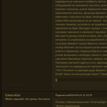
Індивідуальне навчання трейденгу Школа 
побудований на принципах коучингу, коли
помилки і визначає шляхи вирішення таки
примноження капіталу. Дохід від біржових 
ефективно торгувати на біржі, необхідно 
самостійно витративши на це чимало часу
типових помилок, розповість як правильн
заробляти на біржі. Викладач працює з ко
програму навчання в залежності від рівня
вже маєте досвід торгівлі на біржі, але 
питаннях та спрямована на вироблення усп
та ризики біржової торгівлі Вивчете понят
позиції Вмітеме застосовувати ризик мен
роботи в біржевому терміналі Вартість на
учнем визначають необхідну кількість зан
навчання Максимум практики, мінімум тео
Програма навчання адаптується, відпові
записатися на індивідуальне навчання тр
7+6=? Питання та відповіді щодо біржової
Email* Запит на консультацію Name* Тele
0
EdwardGor
Поделиться
2024-04-15 11:10:37
Мимо идущий, без дома, без расы
Почему главный мошенник «Телетрейда» 
Читати українською