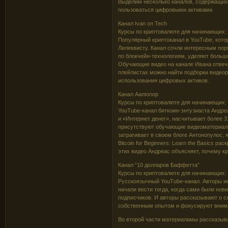
Выделим несколько каналов, содержащих
пользоваться цифровыми активами.
Канал Ivan on Tech
Курсы по криптовалюте для начинающих: 
Популярный криптоканал в YouTube, кот
Лилеквисту. Канал сочли интересным по
по блокчейн-технологиям, уделяет больш
Обучающие видео на канале Ивана отвеч
плейлистах можно найти подборки видеоро
использования цифровых активов.
Канал Aantonop
Курсы по криптовалюте для начинающих: 
YouTube-канал биткоин-энтузиаста Андре
и «Интернет денег», насчитывает более 3
присутствуют обучающие видеоматериалы
затрагивает в своем блоге Антонопулос, 
Bitcoin for Beginners: Learn the Basics 
этих видео Андреас объясняет, почему 
Канал “10 долларов Баффетта”
Курсы по криптовалюте для начинающих: 
Русскоязычный YouTube-канал. Авторы ин
начали вести тогда, когда сами были нов
подписчиков. И авторы рассказывают о 
собственным опытом и фокусируют внима
Во второй части материаламы рассказыва