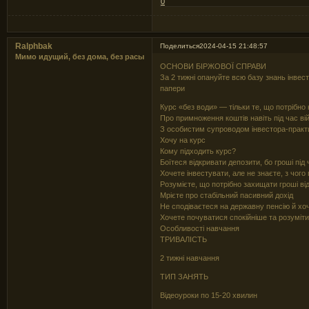
0
Ralphbak
Поделиться
2024-04-15 21:48:57
Мимо идущий, без дома, без расы
ОСНОВИ БІРЖОВОЇ СПРАВИ
За 2 тижні опануйте всю базу знань інвесто
папери
Курс «без води» — тільки те, що потрібно 
Про примноження коштів навіть під час війн
З особистим супроводом інвестора-практи
Хочу на курс
Кому підходить курс?
Боїтеся відкривати депозити, бо гроші під
Хочете інвестувати, але не знаєте, з чого
Розумієте, що потрібно захищати гроші від
Мрієте про стабільний пасивний дохід
Не сподіваєтеся на державну пенсію й хоч
Хочете почуватися спокійніше та розуміти
Особливості навчання
ТРИВАЛІСТЬ
2 тижні навчання
ТИП ЗАНЯТЬ
Відеоуроки по 15-20 хвилин