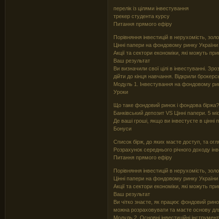
перелік із цілями інвестування
трекер студента курсу
Питання прямого ефіру
Порівняння інвестицій в нерухомість, золот
Цінні папери на фондовому ринку України
Акції та сектори економіки, які можуть при
Ваш результат
Ви визначили свої цілі в інвестуванні. Зр
дійти до кінця навчання. Відкрили брокерс
Модуль 1. Інвестування на фондовому ри
Уроки
Що таке фондовий ринок і фондова біржа
Банківський депозит VS Цінні папери. 5 міф
Де ваші гроші, якщо ви інвестуєте в цінні
Бонуси
Список бірж, до яких маєте доступ, та огл
Розрахунок середнього річного доходу інве
Питання прямого ефіру
Порівняння інвестицій в нерухомість, золот
Цінні папери на фондовому ринку України
Акції та сектори економіки, які можуть при
Ваш результат
Ви чітко знаєте, як працює фондовий рино
можна розраховувати та маєте основу для 
Модуль 2. Основні інвестиційні інструмен