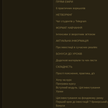
ПРЯМІ ЕФІРИ
6 практичних воркшопів
НЕТВОРКІНГ
Чат студентів у Telegram
ФОРМАТ НАВЧАННЯ
Інтенсиви зі зворотним зв'язком
АКТУАЛЬНА ІНФОРМАЦІЯ
Про інвестиції в сучасних реаліях
БОНУСИ ДО УРОКІВ
Додаткові матеріали та чек-листи
СКЛАДНІСТЬ
Прості пояснення, практика, д/з
Хочу на курс
Програма курсу
Вступний модуль. Цілі інвестування
Уроки
Цілі інвестування на фондовому ринку
Перший крок до інвестицій ? брокерський
Бонуси