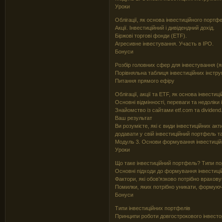
Уроки
Облігації, як основа інвестиційного портф
Акції. Інвестиційний і дивідендний дохід.
Біржові торгові фонди (ETF).
Агресивне інвестування. Участь в IPO.
Бонуси
Розбір головних сфер для інвестування (як
Порівняльна таблиця інвестиційних інстру
Питання прямого ефіру
Облігації, акції та ETF, як основа інвести
Основні відмінності, переваги та недоліки 
Знайомство із сайтами etf.com та dividen
Ваш результат
Ви розумієте, які є види інвестиційних акти
додавати у свій інвестиційний портфель та
Модуль 3. Основи формування інвестиці
Уроки
Що таке інвестиційний портфель? Типи по
Основні підходи до формування інвестиці
Фактори, які обов'язково потрібно врахову
Помилки, яких потрібно уникати, формую
Бонуси
Типи інвестиційних портфелів
Принципи роботи довгострокового інвесто