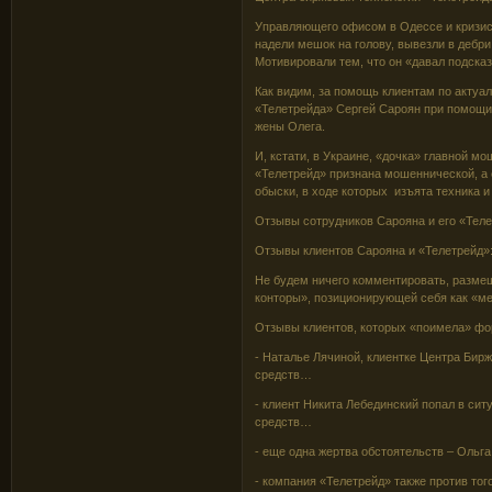
Управляющего офисом в Одессе и кризис
надели мешок на голову, вывезли в дебри
Мотивировали тем, что он «давал подсказ
Как видим, за помощь клиентам по актуа
«Телетрейда» Сергей Сароян при помощи 
жены Олега.
И, кстати, в Украине, «дочка» главной 
«Телетрейд» признана мошеннической, а
обыски, в ходе которых изъята техника и
Отзывы сотрудников Сарояна и его «Теле
Отзывы клиентов Сарояна и «Телетрейд»
Не будем ничего комментировать, разме
конторы», позиционирующей себя как «
Отзывы клиентов, которых «поимела» фо
- Наталье Лячиной, клиентке Центра Бир
средств…
- клиент Никита Лебединский попал в си
средств…
- еще одна жертва обстоятельств – Ольг
- компания «Телетрейд» также против тог