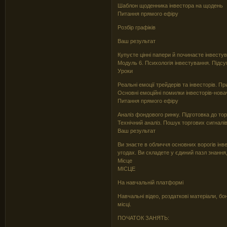
Шаблон щоденника інвестора на щодень
Питання прямого ефіру
Розбір графіків
Ваш результат
Купуєте цінні папери й починаєте інвестув
Модуль 6. Психологія інвестування. Підс
Уроки
Реальні емоції трейдерів та інвесторів. Пр
Основні емоційні помилки інвесторів-новач
Питання прямого ефіру
Аналіз фондового ринку. Підготовка до торг
Технічний аналіз. Пошук торгових сигналів.
Ваш результат
Ви знаєте в обличчя основних ворогів інв
угодах. Ви складете у єдиний пазл знання
Місце
МІСЦЕ
На навчальній платформі
Навчальні відео, роздаткові матеріали, б
місці.
ПОЧАТОК ЗАНЯТЬ: