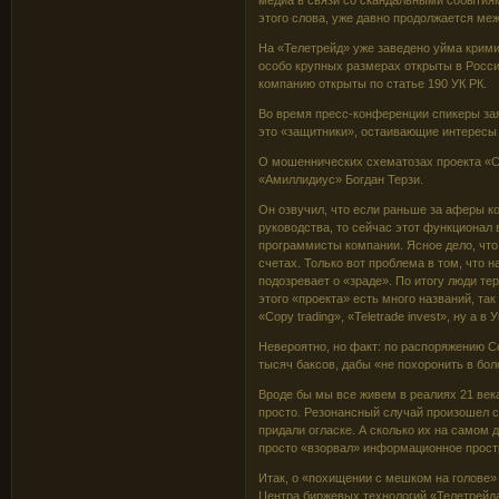
медиа в связи со скандальными событиям
этого слова, уже давно продолжается м
На «Телетрейд» уже заведено уйма кримин
особо крупных размерах открыты в Россий
компанию открыты по статье 190 УК РК.
Во время пресс-конференции спикеры зая
это «защитники», остаивающие интересы
О мошеннических схематозах проекта «Си
«Амиллидиус» Богдан Терзи.
Он озвучил, что если раньше за аферы к
руководства, то сейчас этот функционал
программисты компании. Ясное дело, что
счетах. Только вот проблема в том, что 
подозревает о «зраде». По итогу люди те
этого «проекта» есть много названий, так
«Copy trading», «Teletrade invest», ну а в
Невероятно, но факт: по распоряжению С
тысяч баксов, дабы «не похоронить в бол
Вроде бы мы все живем в реалиях 21 век
просто. Резонансный случай произошел с
придали огласке. А сколько их на самом 
просто «взорвал» информационное прост
Итак, о «похищении с мешком на голове»
Центра биржевых технологий «Телетрей