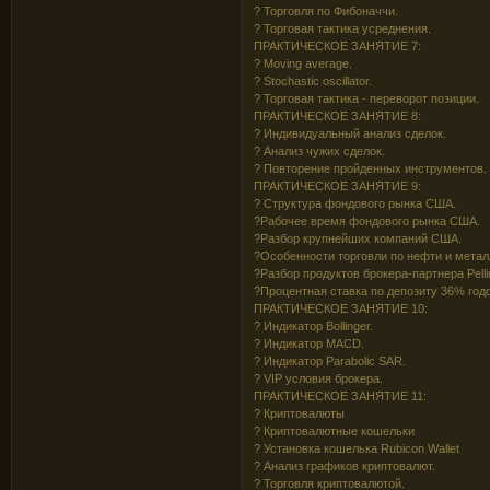
? Торговля по Фибоначчи.
? Торговая тактика усреднения.
ПРАКТИЧЕСКОЕ ЗАНЯТИЕ 7:
? Moving average.
? Stochastic oscillator.
? Торговая тактика - переворот позиции.
ПРАКТИЧЕСКОЕ ЗАНЯТИЕ 8:
? Индивидуальный анализ сделок.
? Анализ чужих сделок.
? Повторение пройденных инструментов.
ПРАКТИЧЕСКОЕ ЗАНЯТИЕ 9:
? Структура фондового рынка США.
?Рабочее время фондового рынка США.
?Разбор крупнейших компаний США.
?Особенности торговли по нефти и метал
?Разбор продуктов брокера-партнера Pelli
?Процентная ставка по депозиту 36% год
ПРАКТИЧЕСКОЕ ЗАНЯТИЕ 10:
? Индикатор Bollinger.
? Индикатор MACD.
? Индикатор Parabolic SAR.
? VIP условия брокера.
ПРАКТИЧЕСКОЕ ЗАНЯТИЕ 11:
? Криптовалюты
? Криптовалютные кошельки
? Установка кошелька Rubicon Wallet
? Анализ графиков криптовалют.
? Торговля криптовалютой.