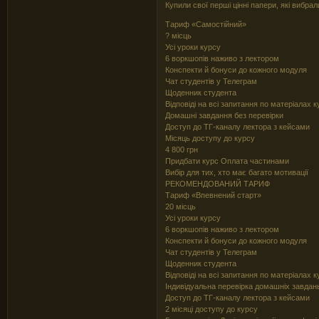
Купили свої перші цінні папери, які вибрал
Тариф «Самостійний»
? місць
Усі уроки курсу
6 воркшопів наживо з лектором
Конспекти й бонуси до кожного модуля
Чат студентів у Телеграм
Щоденник студента
Відповіді на всі запитання по матеріалах 
Домашні завдання без перевірки
Доступ до ТГ-каналу лектора з кейсами
Місяць доступу до курсу
4 800 грн
Придбати курс Оплата частинами
Вибір для тих, хто має багато мотивації
РЕКОМЕНДОВАНИЙ ТАРИФ
Тариф «Впевнений старт»
20 місць
Усі уроки курсу
6 воркшопів наживо з лектором
Конспекти й бонуси до кожного модуля
Чат студентів у Телеграм
Щоденник студента
Відповіді на всі запитання по матеріалах 
Індивідуальна перевірка домашніх завдань
Доступ до ТГ-каналу лектора з кейсами
2 місяці доступу до курсу