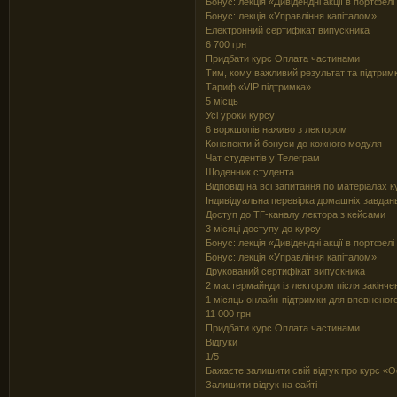
Бонус: лекція «Дивідендні акції в портфелі
Бонус: лекція «Управління капіталом»
Електронний сертифікат випускника
6 700 грн
Придбати курс Оплата частинами
Тим, кому важливий результат та підтрим
Тариф «VIP підтримка»
5 місць
Усі уроки курсу
6 воркшопів наживо з лектором
Конспекти й бонуси до кожного модуля
Чат студентів у Телеграм
Щоденник студента
Відповіді на всі запитання по матеріалах 
Індивідуальна перевірка домашніх завдань
Доступ до ТГ-каналу лектора з кейсами
3 місяці доступу до курсу
Бонус: лекція «Дивідендні акції в портфелі
Бонус: лекція «Управління капіталом»
Друкований сертифікат випускника
2 мастермайнди із лектором після закінче
1 місяць онлайн-підтримки для впевненог
11 000 грн
Придбати курс Оплата частинами
Відгуки
1/5
Бажаєте залишити свій відгук про курс «
Залишити відгук на сайті