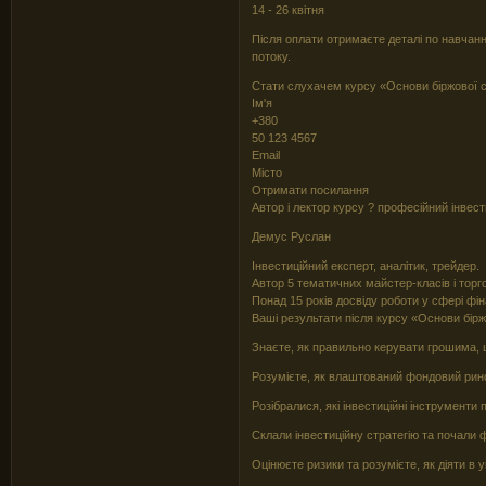
14 - 26 квітня
Після оплати отримаєте деталі по навчанн
потоку.
Стати слухачем курсу «Основи біржової 
Ім'я
+380
50 123 4567
Email
Місто
Отримати посилання
Автор і лектор курсу ? професійний інвес
Демус Руслан
Інвестиційний експерт, аналітик, трейдер.
Автор 5 тематичних майстер-класів і торго
Понад 15 років досвіду роботи у сфері фін
Ваші результати після курсу «Основи бір
Знаєте, як правильно керувати грошима,
Розумієте, як влаштований фондовий ринок
Розібралися, які інвестиційні інструменти
Склали інвестиційну стратегію та почали
Оцінюєте ризики та розумієте, як діяти в 