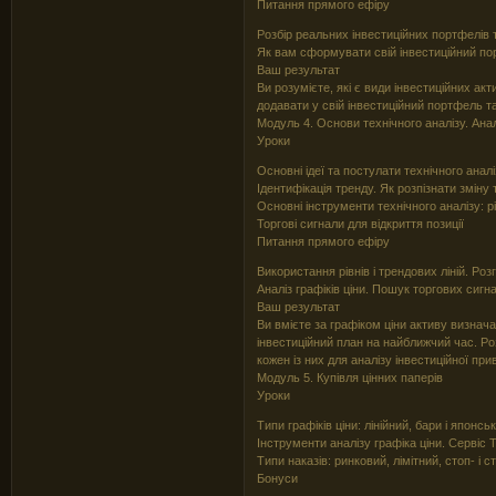
Питання прямого ефіру
Розбір реальних інвестиційних портфелів 
Як вам сформувати свій інвестиційний по
Ваш результат
Ви розумієте, які є види інвестиційних акти
додавати у свій інвестиційний портфель та
Модуль 4. Основи технічного аналізу. Анал
Уроки
Основні ідеї та постулати технічного аналі
Ідентифікація тренду. Як розпізнати зміну 
Основні інструменти технічного аналізу: рів
Торгові сигнали для відкриття позиції
Питання прямого ефіру
Використання рівнів і трендових ліній. Роз
Аналіз графіків ціни. Пошук торгових сигна
Ваш результат
Ви вмієте за графіком ціни активу визнача
інвестиційний план на найближчий час. Роз
кожен із них для аналізу інвестиційної пр
Модуль 5. Купівля цінних паперів
Уроки
Типи графіків ціни: лінійний, бари і японськ
Інструменти аналізу графіка ціни. Сервіс T
Типи наказів: ринковий, лімітний, стоп- і с
Бонуси