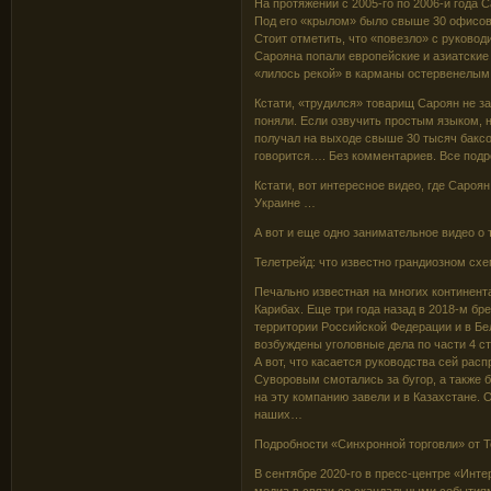
На протяжении с 2005-го по 2006-й года 
Под его «крылом» было свыше 30 офисов.
Стоит отметить, что «повезло» с руковод
Сарояна попали европейские и азиатские 
«лилось рекой» в карманы остервенелым
Кстати, «трудился» товарищ Сароян не з
поняли. Если озвучить простым языком, н
получал на выходе свыше 30 тысяч баксо
говорится…. Без комментариев. Все подр
Кстати, вот интересное видео, где Сароя
Украине …
А вот и еще одно занимательное видео о
Телетрейд: что известно грандиозном сх
Печально известная на многих континен
Карибах. Еще три года назад в 2018-м бр
территории Российской Федерации и в Бе
возбуждены уголовные дела по части 4 с
А вот, что касается руководства сей ра
Суворовым смотались за бугор, а также 
на эту компанию завели и в Казахстане. 
наших…
Подробности «Синхронной торговли» от 
В сентябре 2020-го в пресс-центре «Инте