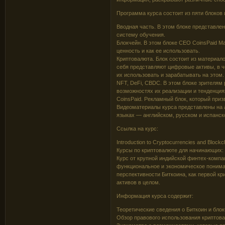
Программа курса состоит из пяти блоков
Вводная часть. В этом блоке представле
систему обучения.
Блокчейн. В этом блоке CEO CoinsPaid Ма
ценность и как ее использовать.
Криптовалюта. Блок состоит из материал
себя представляют цифровые активы, в ч
их использовать и зарабатывать на этом.
NFT, DeFi, CBDC. В этом блоке зрителям
возможностях их реализации и тенденция
CoinsPaid. Рекламный блок, который приз
Видеоматериалы курса представлены на а
языках — английском, русском и испанск
Ссылка на курс:
Introduction to Cryptocurrencies and Blockch
Курсы по криптовалюте для начинающих: 
Курс от крупной индийской финтех-компан
функциональное и экономическое пониман
перспективности Биткоина, как первой 
активов в целом.
Информация курса содержит:
Теоретические сведения о Биткоин и блок
Обзор правового использования криптова