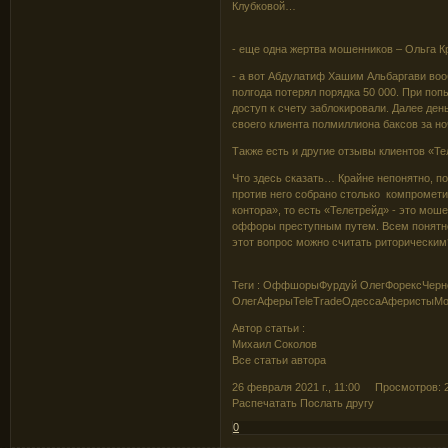
Клубковой…
- еще одна жертва мошенников – Ольга 
- а вот Абдулатиф Хашим Альбаргави воо
полгода потерял порядка 50 000. При поп
доступ к счету заблокировали. Далее ден
своего клиента полмиллиона баксов за но
Также есть и другие отзывы клиентов «Те
Что здесь сказать… Крайне непонятно, п
против него собрано столько компромет
контора», то есть «Телетрейд» - это мош
оффоры преступным путем. Всем понятно,
этот вопрос можно считать риторическим
Теги : ОффшорыФурдуй ОлегФорексЧерн
ОлегАферыTeleTradeОдессаАферистыМо
Автор статьи :
Михаил Соколов
Все статьи автора
26 февраля 2021 г., 11:00 Просмотров: 
Распечатать Послать другу
0