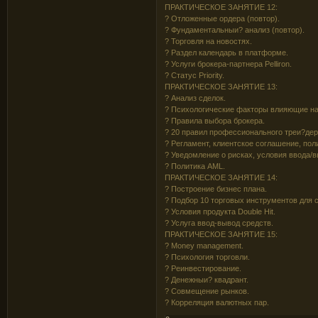
ПРАКТИЧЕСКОЕ ЗАНЯТИЕ 12:
? Отложенные ордера (повтор).
? Фундаментальныи? анализ (повтор).
? Торговля на новостях.
? Раздел календарь в платформе.
? Услуги брокера-партнера Pelliron.
? Cтатус Priority.
ПРАКТИЧЕСКОЕ ЗАНЯТИЕ 13:
? Анализ сделок.
? Психологические факторы влияющие на
? Правила выбора брокера.
? 20 правил профессионального треи?дер
? Регламент, клиентское соглашение, пол
? Уведомление о рисках, условия ввода/в
? Политика AML.
ПРАКТИЧЕСКОЕ ЗАНЯТИЕ 14:
? Построение бизнес плана.
? Подбор 10 торговых инструментов для 
? Условия продукта Double Hit.
? Услуга ввод-вывод средств.
ПРАКТИЧЕСКОЕ ЗАНЯТИЕ 15:
? Money management.
? Психология торговли.
? Реинвестирование.
? Денежныи? квадрант.
? Совмещение рынков.
? Корреляция валютных пар.