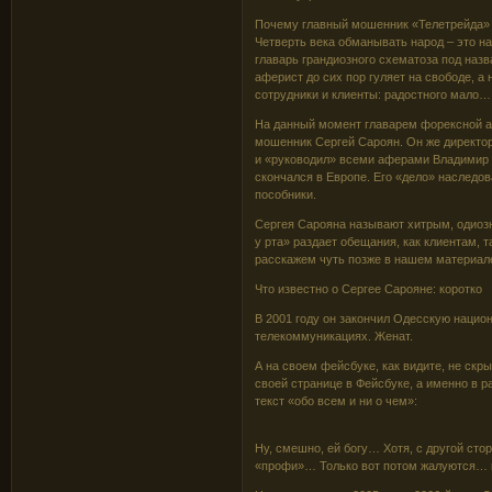
Почему главный мошенник «Телетрейда» 
Четверть века обманывать народ – это н
главарь грандиозного схематоза под наз
аферист до сих пор гуляет на свободе, а
сотрудники и клиенты: радостного мало…
На данный момент главарем форексной а
мошенник Сергей Сароян. Он же директор
и «руководил» всеми аферами Владимир 
скончался в Европе. Его «дело» наследо
пособники.
Сергея Сарояна называют хитрым, одиоз
у рта» раздает обещания, как клиентам, т
расскажем чуть позже в нашем материале
Что известно о Сергее Сарояне: коротко
В 2001 году он закончил Одесскую нацио
телекоммуникациях. Женат.
А на своем фейсбуке, как видите, не скр
своей странице в Фейсбуке, а именно в
текст «обо всем и ни о чем»:
Ну, смешно, ей богу… Хотя, с другой сто
«профи»… Только вот потом жалуются… пр