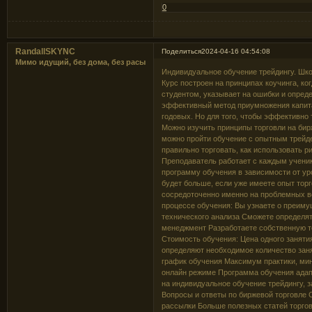
0
RandallSKYNC
Поделиться
2024-04-16 04:54:08
Мимо идущий, без дома, без расы
Индивидуальное обучение трейдингу. Шко
Курс построен на принципах коучинга, к
студентом, указывает на ошибки и опред
эффективный метод приумножения капита
годовых. Но для того, чтобы эффективно
Можно изучить принципы торговли на бир
можно пройти обучение с опытным трейде
правильно торговать, как использовать р
Преподаватель работает с каждым ученик
программу обучения в зависимости от ур
будет больше, если уже имеете опыт торго
сосредоточенно именно на проблемных во
процессе обучения: Вы узнаете о преиму
технического анализа Сможете определят
менеджмент Разработаете собственную т
Стоимость обучения: Цена одного заняти
определяют необходимое количество заня
график обучения Максимум практики, мин
онлайн режиме Программа обучения адапт
на индивидуальное обучение трейдингу, 
Вопросы и ответы по биржевой торговле 
рассылки Больше полезных статей торгов