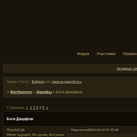
Форум
Участники
Правил
Активные т
Привет, Гость!
Войдите
или
зарегистрируйтесь
.
»
WarHammer
»
Дварфы
»
Боги Дварфов
Страница:
«
1
2
3
4
5
»
Боги Дварфов
TravisCob
Поделиться
2024-04-15 07:35:40
Мимо идущий, без дома, без расы