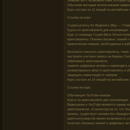
Знакомство с возможностями, которые пр
Обучение методам использования цифров
Курс состоит из 11 лекций на английском
Ссылка на курс:
Cryptocurrency for Beginners (Buy — Trade
Курсы по криптовалюте для начинающих: 
Курс от команды Crypto Block School позв
криптовалюты. Помимо базовых знаний о 
практические навыки, необходимые в раб
безопасно покупать криптовалюты, такие как
настроить учетную запись на биржах Coin
обменивать криптовалюты;
хранить цифровые активы и переводить 
конвертировать фиат в криптовалюту и об
защищать инвестиций от хакеров.
Курс состоит из 14 лекций на английском
Ссылка на курс:
Обучающие YouTube-каналы
Курсы по криптовалюте для начинающих: 
Видеоуроки в YouTube являются одним и
криптовалютах. И несмотря на то, что Y
каналы, существует множество общедост
криптоэнтузиастов имеют возможность уз
получить базовые знания о цифровых акт