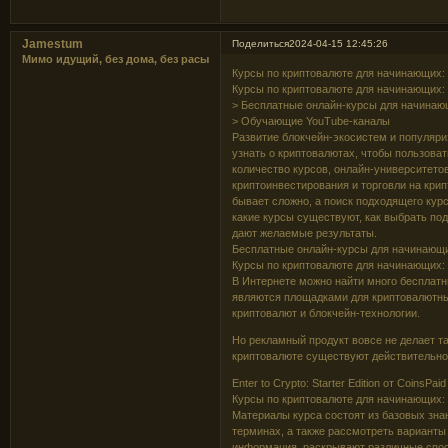
Jamestum
Поделиться
2024-04-15 12:45:26
Мимо идущий, без дома, без расы
Курсы по криптовалюте для начинающих: 
Курсы по криптовалюте для начинающих: 
> Бесплатные онлайн-курсы для начина
> Обучающие YouTube-каналы
Развитие блокчейн-экосистем и популяр
узнать о криптовалютах, чтобы пользова
количество курсов, онлайн-университето
криптоинвестирования и торговли на кри
бывает сложно, а поиск подходящего кур
какие курсы существуют, как выбрать п
дают желаемые результаты.
Бесплатные онлайн-курсы для начинающ
Курсы по криптовалюте для начинающих: 
В Интернете можно найти много бесплатн
являются площадками для криптовалютны
криптовалют и блокчейн-технологии.
Но рекламный продукт вовсе не делает 
криптовалюте существуют действительно 
Enter to Crypto: Starter Edition от CoinsPai
Курсы по криптовалюте для начинающих: 
Материалы курса состоят из базовых зна
терминах, а также рассмотреть варианты
информация, раскрывают различные спос