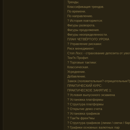
Тренды.
Классификация трендов.
По времени.
По направлению.
? История повторяется:
Фигуры разворота.
Фигуры продолжения.
Фигуры неопределенности.
ПЛАН ЧЕТВЁРТОГО УРОКА
? Управление рисками:
Риск менеджмент.
Стоп Лосс - страхование депозита от уве
Теи?к Профит.
? Торговые тактики:
Классическая.
Усреднение.
Добавление.
Замок (положительныи?-отрицательныи?)
ПРАКТИЧЕСКИЙ КУРС:
ПРАКТИЧЕСКОЕ ЗАНЯТИЕ 1:
? Условия выпускного экзамена
? Установка платформы
? Структура платформы
? Открытие демо счета
? Установка графиков
? Таи?м фреи?мы
? Структура графиков (линии / свечи / ба
? Графики основных валютных пар