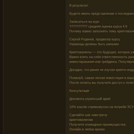
В результаті
Будете иметь представление о последних
Записаться на курс
?????????? средняя оценка курса 4.9
Почему важно заполнять тему криптовал
Сергей Родинов, продюсер курсу
Украинцы должны быть умными
Криптовалюты — это будущее, которое уж
Важно взять на себя ответственность ра
инвестирования или трейдинга. Популярн
Досадно, что ранее не изучал крипто-инд
Пожалуй, самая легкая инвестиция в ва
После оплаты вы получите доступ к телег
Консультація
Допомога українській армії
10% коштів спрямовуємо на потреби ЗСУ
Сделайте шаг навстречу
криптовалютам
Получите очевидные преимущества:
Онлайн в любое время