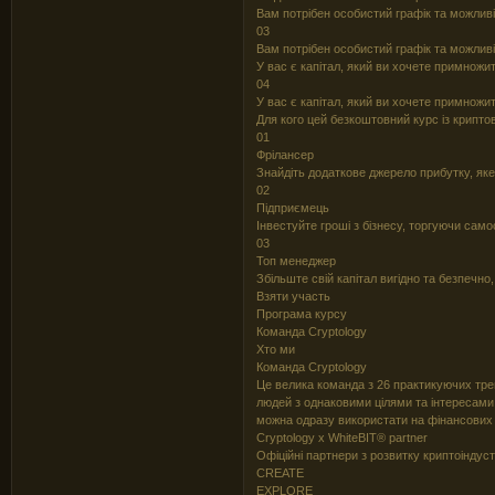
Вам потрібен особистий графік та можливі
03
Вам потрібен особистий графік та можливі
У вас є капітал, який ви хочете примножит
04
У вас є капітал, який ви хочете примножит
Для кого цей безкоштовний курс із крипт
01
Фрілансер
Знайдіть додаткове джерело прибутку, яке
02
Підприємець
Інвестуйте гроші з бізнесу, торгуючи само
03
Топ менеджер
Збільште свій капітал вигідно та безпечн
Взяти участь
Програма курсу
Команда Cryptology
Хто ми
Команда Cryptology
Це велика команда з 26 практикуючих трейд
людей з однаковими цілями та інтересами
можна одразу використати на фінансових
Cryptology x WhiteBIT® partner
Офіційні партнери з розвитку криптоіндустр
CREATE
EXPLORE