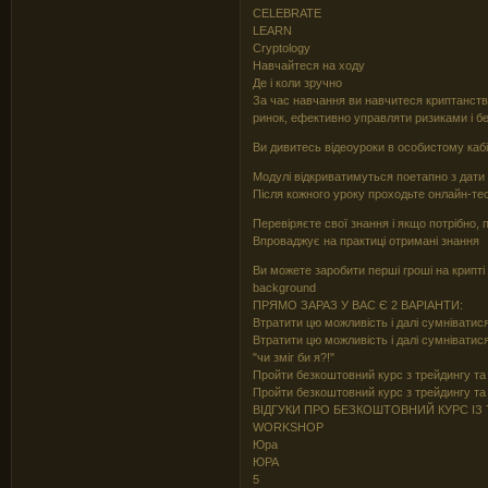
CELEBRATE
LEARN
Cryptology
Навчайтеся на ходу
Де і коли зручно
За час навчання ви навчитеся криптанству
ринок, ефективно управляти ризиками і б
Ви дивитесь відеоуроки в особистому кабі
Модулі відкриватимуться поетапно з дати
Після кожного уроку проходьте онлайн-тес
Перевіряєте свої знання і якщо потрібно,
Впроваджує на практиці отримані знання
Ви можете заробити перші гроші на крипті
background
ПРЯМО ЗАРАЗ У ВАС Є 2 ВАРІАНТИ:
Втратити цю можливість і далі сумніватися 
Втратити цю можливість і далі сумніватис
"чи зміг би я?!"
Пройти безкоштовний курс з трейдингу та 
Пройти безкоштовний курс з трейдингу та 
ВІДГУКИ ПРО БЕЗКОШТОВНИЙ КУРС ІЗ
WORKSHOP
Юра
ЮРА
5