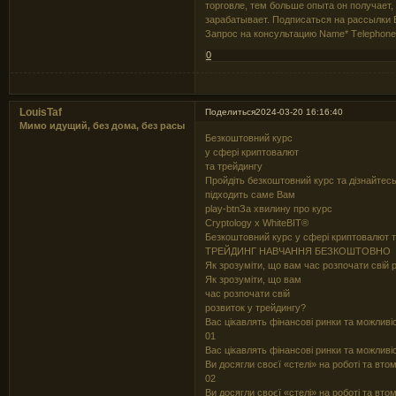
торговле, тем больше опыта он получает,
зарабатывает. Подписаться на рассылки 
Запрос на консультацию Name* Тelephone
0
LouisTaf
Поделиться
2024-03-20 16:16:40
Мимо идущий, без дома, без расы
Безкоштовний курс
у сфері криптовалют
та трейдингу
Пройдіть безкоштовний курс та дізнайтесь
підходить саме Вам
play-btnЗа хвилину про курс
Cryptology x WhiteBIT®
Безкоштовний курс у сфері криптовалют т
ТРЕЙДИНГ НАВЧАННЯ БЕЗКОШТОВНО
Як зрозуміти, що вам час розпочати свій 
Як зрозуміти, що вам
час розпочати свій
розвиток у трейдингу?
Вас цікавлять фінансові ринки та можлив
01
Вас цікавлять фінансові ринки та можлив
Ви досягли своєї «стелі» на роботі та вто
02
Ви досягли своєї «стелі» на роботі та вто