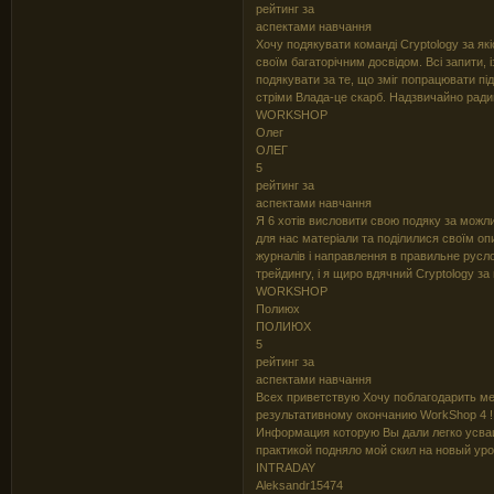
рейтинг за
аспектами навчання
Хочу подякувати команді Cryptology за як
своїм багаторічним досвідом. Всі запити,
подякувати за те, що зміг попрацювати пі
стріми Влада-це скарб. Надзвичайно радий
WORKSHOP
Олег
ОЛЕГ
5
рейтинг за
аспектами навчання
Я 6 хотів висловити свою подяку за можли
для нас матеріали та поділилися своїм оп
журналів і направлення в правильне русл
трейдингу, і я щиро вдячний Cryptology за
WORKSHOP
Полиюх
ПОЛИЮХ
5
рейтинг за
аспектами навчання
Всех приветствую Хочу поблагодарить ме
результативному окончанию WorkShop 4 !
Информация которую Вы дали легко усваи
практикой подняло мой скил на новый уров
INTRADAY
Aleksandr15474