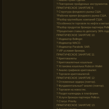
? Повторение пройденных инструментов.
ПРАКТИЧЕСКОЕ ЗАНЯТИЕ 9:
? Структура фондового рынка США.
?Рабочее время фондового рынка США.
?Разбор крупнейших компаний США.
?Особенности торговли по нефти и метал
?Разбор продуктов брокера-партнера Pelli
?Процентная ставка по депозиту 36% год
ПРАКТИЧЕСКОЕ ЗАНЯТИЕ 10:
? Индикатор Bollinger.
? Индикатор MACD.
? Индикатор Parabolic SAR.
? VIP условия брокера.
ПРАКТИЧЕСКОЕ ЗАНЯТИЕ 11:
? Криптовалюты
? Криптовалютные кошельки
? Установка кошелька Rubicon Wallet
? Анализ графиков криптовалют.
? Торговля криптовалютой.
ПРАКТИЧЕСКОЕ ЗАНЯТИЕ 12:
? Отложенные ордера (повтор).
? Фундаментальныи? анализ (повтор).
? Торговля на новостях.
? Раздел календарь в платформе.
? Услуги брокера-партнера Pelliron.
? Cтатус Priority.
ПРАКТИЧЕСКОЕ ЗАНЯТИЕ 13:
? Анализ сделок.