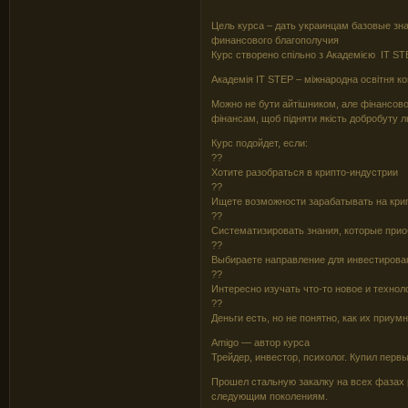
Цель курса – дать украинцам базовые зн
финансового благополучия
Курс створено спільно з Академією IT ST
Академія IT STEP – міжнародна освітня ком
Можно не бути айтiшником, але фінансово
фінансам, щоб підняти якість добробуту 
Курс подойдет, если:
??
Хотите разобраться в крипто-индустрии
??
Ищете возможности зарабатывать на кри
??
Систематизировать знания, которые прио
??
Выбираете направление для инвестирован
??
Интересно изучать что-то новое и технол
??
Деньги есть, но не понятно, как их приум
Amigo — автор курса
Трейдер, инвестор, психолог. Купил первы
Прошел стальную закалку на всех фазах 
следующим поколениям.