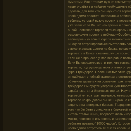
бумагами. Все, что вам нужно: компьютер
нашего сайта вы найдете необходимые о
cделать, для того что бы научиться торго
необходимо посетить бесплатные вебинар
вебинар, который нужно посетить первым
уже зависит от Ваших намерений и планов
онлайн-семинар “Торговля фьючерсами на
рекомендуем посетить вебинар «Особено
вебинаров и учебных курсов можно ознак
3 недели потренироваться выставлять за
сможете делать сделки на бирже, не рис
торговать в Квике, сначала лучше посмо
Если же в процессе у Вас все равно воз
Если Вы определились, в том, что торгов
торговли, под руководством опытного тр
курсы трейдеров. Особенностью этих кур
и подбирает учебный материал в соответс
обучении делается на освоение практиче
трейдеров Вы будете уверено чувствоват
зарабатывать на биржевых торгах. Научи
торговой литературы, наверное, невозмо
торговле на фондовом рынке: Биржа на ко
акциями на фондовых биржах. Твардовски
того что бы быть успешным в биржевой т
читать статьи, книги, прорабатывать и ко
месте, постоянно изменяясь и развиваясь
работает правило “10000 часов”. Которое
необходимо потратить 10 тысяч часов на