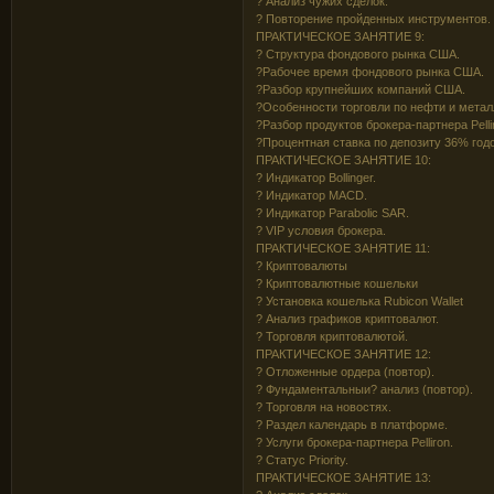
? Анализ чужих сделок.
? Повторение пройденных инструментов.
ПРАКТИЧЕСКОЕ ЗАНЯТИЕ 9:
? Структура фондового рынка США.
?Рабочее время фондового рынка США.
?Разбор крупнейших компаний США.
?Особенности торговли по нефти и метал
?Разбор продуктов брокера-партнера Pelli
?Процентная ставка по депозиту 36% год
ПРАКТИЧЕСКОЕ ЗАНЯТИЕ 10:
? Индикатор Bollinger.
? Индикатор MACD.
? Индикатор Parabolic SAR.
? VIP условия брокера.
ПРАКТИЧЕСКОЕ ЗАНЯТИЕ 11:
? Криптовалюты
? Криптовалютные кошельки
? Установка кошелька Rubicon Wallet
? Анализ графиков криптовалют.
? Торговля криптовалютой.
ПРАКТИЧЕСКОЕ ЗАНЯТИЕ 12:
? Отложенные ордера (повтор).
? Фундаментальныи? анализ (повтор).
? Торговля на новостях.
? Раздел календарь в платформе.
? Услуги брокера-партнера Pelliron.
? Cтатус Priority.
ПРАКТИЧЕСКОЕ ЗАНЯТИЕ 13: