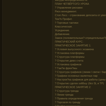
ПЛАН ЧЕТВЁРТОГО УРОКА
? Управление рисками:
Риск менеджмент.
Стоп Лосс - страхование депозита от уве
Теи?к Профит.
? Торговые тактики:
Классическая.
Усреднение.
Добавление.
Замок (положительныи?-отрицательныи?)
ПРАКТИЧЕСКИЙ КУРС:
ПРАКТИЧЕСКОЕ ЗАНЯТИЕ 1:
? Условия выпускного экзамена
? Установка платформы
? Структура платформы
? Открытие демо счета
? Установка графиков
? Таи?м фреи?мы
? Структура графиков (линии / свечи / ба
? Графики основных валютных пар
? Настрои?ка графиков для работы (цены 
? Открытие сделок sell/buy (без SL и TP)
ПРАКТИЧЕСКОЕ ЗАНЯТИЕ 2:
? Структура тренда
? Линии тренда
? Правила определения тренда
? Торговля по тренду
? Разбор регламента