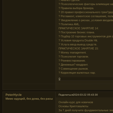
? Психологические факторы влияющие на
? Правила выбора брокера.
? 20 правил профессионального треи?дер
? Регламент, клиентское соглашение, пол
? Уведомление о рисках, условия ввода/в
? Политика AML.
ПРАКТИЧЕСКОЕ ЗАНЯТИЕ 14:
? Построение бизнес плана.
? Подбор 10 торговых инструментов для 
? Условия продукта Double Hit.
? Услуга ввод-вывод средств.
ПРАКТИЧЕСКОЕ ЗАНЯТИЕ 15:
? Money management.
? Психология торговли.
? Реинвестирование.
? Денежныи? квадрант.
? Совмещение рынков.
? Корреляция валютных пар.
0
PeterHycle
Поделиться
2024-03-22 05:43:30
Мимо идущий, без дома, без расы
Онлайн-курс для новичков
Основы Криптовалюты
За 7 дней получите фундаментальные зна