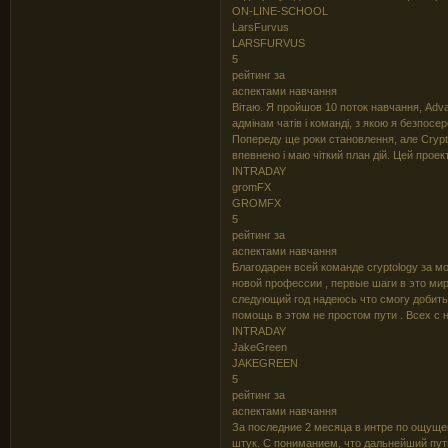
ON-LINE-SCHOOL
LarsFurvus
LARSFURVUS
5
рейтинг за
аспектами навчання
Вітаю. Я пройшов 10 поток навчання, Adva
адмінам чатів і команді, з якою я безпосе
Попереду ще роки становлення, але Crypt
впевнено і маю чіткий план дій. Цей проек
INTRADAY
gromFX
GROMFX
5
рейтинг за
аспектами навчання
Благодарен всей команде cryptology за 
новой профессии , первые шаги в это мир
следующий год надеюсь что смогу добить
помощь в этом не простом пути . Всех с
INTRADAY
JakeGreen
JAKEGREEN
5
рейтинг за
аспектами навчання
За последние 2 месяца в интре по ощуще
штук. С пониманием, что дальнейший путь