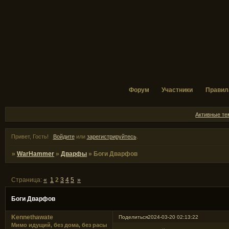
Форум
Участники
Правил
Активные т
Привет, Гость!
Войдите
или
зарегистрируйтесь
.
»
WarHammer
»
Дварфы
»
Боги Дварфов
Страница:
«
1
2
3
4
5
»
Боги Дварфов
Kennethawate
Поделиться
2024-03-20 02:13:22
Мимо идущий, без дома, без расы