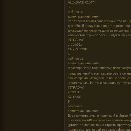
ALEKSANDR15474
5
рейтинг за
аспектами навчання
Ребят всем привет,залетел на интро на 3
достойный продукт,все понятно,отвечают
дискордах,но никто не дотягивает до кри
количестов стримов здесь,и отдельно что х
INTRADAY
crypto33x
CRYPTO33X
5
рейтинг за
аспектами навчання
В октябре этого года впервые взял аккау
представлений о том, как торговать см н
это же время наткнулся на ваше сообщест
начал изучать Интру и зависать тут сутка
INTRADAY
kot3331
KOT3331
5
рейтинг за
аспектами навчання
Всех приветствую, я новенький в Интре. 
просмотрел +40 часов всех стримов кот
@Kudo ?? мое почтение стримы просто ул
подчеркнул для своей тс важные факторы,