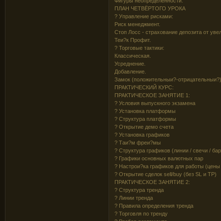
Фигуры неопределенности.
ПЛАН ЧЕТВЁРТОГО УРОКА
? Управление рисками:
Риск менеджмент.
Стоп Лосс - страхование депозита от уве
Теи?к Профит.
? Торговые тактики:
Классическая.
Усреднение.
Добавление.
Замок (положительныи?-отрицательныи?)
ПРАКТИЧЕСКИЙ КУРС:
ПРАКТИЧЕСКОЕ ЗАНЯТИЕ 1:
? Условия выпускного экзамена
? Установка платформы
? Структура платформы
? Открытие демо счета
? Установка графиков
? Таи?м фреи?мы
? Структура графиков (линии / свечи / ба
? Графики основных валютных пар
? Настрои?ка графиков для работы (цены 
? Открытие сделок sell/buy (без SL и TP)
ПРАКТИЧЕСКОЕ ЗАНЯТИЕ 2:
? Структура тренда
? Линии тренда
? Правила определения тренда
? Торговля по тренду