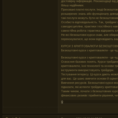
достовірну інформацію. Рекомендації від 
більш надійними.
Приховані платні послуги. Іноді безкошто
розширених знань або функціоналу доведе
такі послуги можуть бути не безкоштовн
Особиста відповідальність. Так, трейдинг
самодисципліни, практики і постійного н
самостійна робота і практика відіграють к
Не всі безкоштовні курси скам, але обираю
переконуватися, що вони відповідають ва
КУРСИ З КРИПТОВАЛЮТИ БЕЗКОШТОВН
Безкоштовні курси з криптовалюти - це чу
Безкоштовні курси з криптовалюти - це чу
Освоєння базових понять. Курси трейдин
криптовалюти, їхні технології та основи т
інструменти використовують трейдери.
Тестування інтересу. Ці курси дають можл
для вас. Це шанс вивчити основи й оцінит
Вивчення ресурсів. Безкоштовні курси мо
підказати, які аспекти трейдингу криптов
Таким чином, почати з безкоштовних курс
фінансових ризиків і прийняти рішення, ч
0