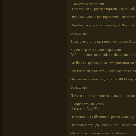
5. Крипто-инвестиции
Инвестиции в крипто стартапы на ранней
Площадки для инвестирования. Что такое 
Ошибки, ожидающие этого пути. Личный 
В результаті
Будете иметь представление каким образ
6. Децентрализованные финансы
DeFi — революция в сфере финансов и з
Стейкинг и фарминг. Как это работает на 
Что такое ликвидность и почему все ее л
NFT — цифровое искусство и JPEG карти
В результаті
Получите теоретические знания о технол
7. Заработок на играх
Что такое Play2Earn
Направление гейминга в крипте и какие у
Последние тренды: Move2Earn – двигайся
Метамиры, и как на этом заработать