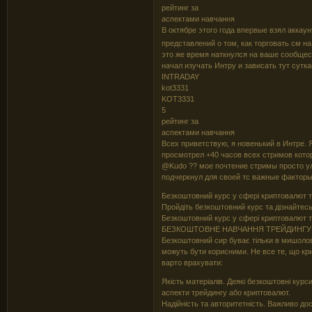
рейтинг за
аспектами навчання
В октябре этого года впервые взял аккау
представлений о том, как торговать см н
это же время наткнулся на ваше сообщест
начал изучать Интру и зависать тут сутка
INTRADAY
kot3331
KOT3331
5
рейтинг за
аспектами навчання
Всех приветствую, я новенький в Интре. 
просмотрел +40 часов всех стримов кот
@Kudo ?? мое почтение стримы просто ул
подчеркнул для своей тс важные факторы,
Безкоштовний курс у сфері криптовалют т
Пройдіть безкоштовний курс та дізнайтесь
Безкоштовний курс у сфері криптовалют т
БЕЗКОШТОВНЕ НАВЧАННЯ ТРЕЙДИНГУ 
Безкоштовний сир буває тільки в мишоловц
можуть бути корисними. Не все те, що кри
варто врахувати:
Якість матеріалів. Деякі безкоштовні кур
аспекти трейдингу або криптовалют.
Надійність та авторитетність. Важливо д