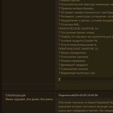
? Анализ сделок.
? Психологические факторы влияющие на
? Правила выбора брокера.
? 20 правил профессионального треи?дер
? Регламент, клиентское соглашение, пол
? Уведомление о рисках, условия ввода/в
? Политика AML.
ПРАКТИЧЕСКОЕ ЗАНЯТИЕ 14:
? Построение бизнес плана.
? Подбор 10 торговых инструментов для 
? Условия продукта Double Hit.
? Услуга ввод-вывод средств.
ПРАКТИЧЕСКОЕ ЗАНЯТИЕ 15:
? Money management.
? Психология торговли.
? Реинвестирование.
? Денежныи? квадрант.
? Совмещение рынков.
? Корреляция валютных пар.
0
Charlespsype
Поделиться
2024-03-20 10:40:56
Мимо идущий, без дома, без расы
Обучение торговле на бирже Биржевой бро
компания которая постоянно проводит р
курсы для трейдеров и прочее. Мы пред