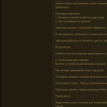
Научит брать под контроль страх и алчнос
прибыльно.
Програма навчання
1. Базовые понятия в крипто-индустрии
С чем сталкивается новичок
Простым языком о Блокчейне, Майнинге, 
В чем ценность биткоина и почему растет
Чем криптовалюты отличаются друг от др
В результаті
Поймете как построенные криптовалюты и
2. Психология криптовалют
Краткое устройство финансовых рынков
Как эмоции одерживают верх над умом
Основные правила техники безопасности
Психология толпы. "Просто повторяй за 
Типичные ошибки, предполагающие 90%
В результаті
Подготовите свою психику для взаимодей
шагов.