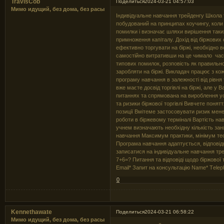
TravisCob
Поделиться
2024-03-21 04:57:03
Мимо идущий, без дома, без расы
Індивідуальне навчання трейденгу Школа 
побудований на принципах коучингу, коли
помилки і визначає шляхи вирішення таки
примноження капіталу. Дохід від біржових 
ефективно торгувати на біржі, необхідно 
самостійно витративши на це чимало часу
типових помилок, розповість як правильн
заробляти на біржі. Викладач працює з ко
програму навчання в залежності від рівня
вже маєте досвід торгівлі на біржі, але 
питаннях та спрямована на вироблення усп
та ризики біржової торгівлі Вивчете понят
позиції Вмітеме застосовувати ризик мен
роботи в біржевому терміналі Вартість на
учнем визначають необхідну кількість зан
навчання Максимум практики, мінімум тео
Програма навчання адаптується, відпові
записатися на індивідуальне навчання тр
7+6=? Питання та відповіді щодо біржової
Email* Запит на консультацію Name* Тele
0
Kennethawate
Поделиться
2024-03-21 06:58:22
Мимо идущий, без дома, без расы