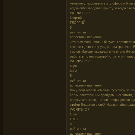
желание углубляться в эту сферу и бить 
когда-либо заводил в крипту, и тогда это
WORKSHOP
Георгий
ГЕОРГИЙ
5
рейтинг за
аспектами навчання
Это был очень сильный буст Я пришел на
контекст , что хочу увидеть на графике 
так как Максим оказался мне очень близо
работать по его торговой стратегии , она 
WORKSHOP
Юра
ЮРА
5
рейтинг за
аспектами навчання
Хочу подякувати команді Cryptology за як
своїм багаторічним досвідом. Всі запити,
подякувати за те, що зміг попрацювати пі
стріми Влада-це скарб. Надзвичайно радий
WORKSHOP
Олег
ОЛЕГ
5
рейтинг за
аспектами навчання