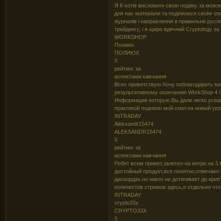
Я 6 хотів висловити свою подяку за можли
для нас матеріали та поділилися своїм оп
журналів і направлення в правильне русл
трейдингу, і я щиро вдячний Cryptology за
WORKSHOP
Полиюх
ПОЛИЮХ
5
рейтинг за
аспектами навчання
Всех приветствую Хочу поблагодарить ме
результативному окончанию WorkShop 4 !
Информация которую Вы дали легко усваи
практикой подняло мой скил на новый уров
INTRADAY
Aleksandr15474
ALEKSANDR15474
5
рейтинг за
аспектами навчання
Ребят всем привет,залетел на интро на 3
достойный продукт,все понятно,отвечают
дискордах,но никто не дотягивает до кри
количестов стримов здесь,и отдельно что х
INTRADAY
crypto33x
CRYPTO33X
5